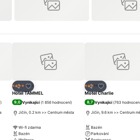
líbených hotelů
Přidat na seznam oblíbených hotelů
Přidat na seznam 
Hotel
Hotel
4 Počet hvězdiček
3 Počet hvězdiček
Sdílet
Sdílet
Hotel TAMMEL
Motel Charlie
9,0
8,7
í
)
Vynikající
(
1 856 hodnocení
)
Vynikající
(
763 hodnocen
a
Jičín, 0.2 km >> Centrum města
Jičín, 9.6 km >> Centrum m
Wi-fi zdarma
Bazén
Bazén
Parkování
Wellness
Restaurace