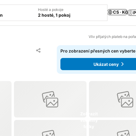
Hosté a pokoje
CS · Kč
P
ín
2 hosté, 1 pokoj
Vliv přijatých plateb na poř
Přidat na seznam oblíbených hotelů
Pro zobrazení přesných cen vyberte
Sdílet
Ukázat ceny