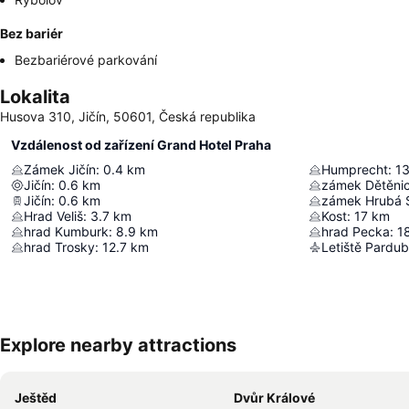
Bez bariér
Bezbariérové parkování
Lokalita
Husova 310, Jičín, 50601, Česká republika
Vzdálenost od zařízení Grand Hotel Praha
Zámek Jičín
:
0.4
km
Humprecht
:
13
Jičín
:
0.6
km
zámek Dětěni
Jičín
:
0.6
km
zámek Hrubá 
Hrad Veliš
:
3.7
km
Kost
:
17
km
hrad Kumburk
:
8.9
km
hrad Pecka
:
18
hrad Trosky
:
12.7
km
Letiště Pardub
Explore nearby attractions
Ještěd
Dvůr Králové