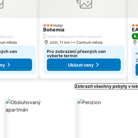
Hotel
3 Počet hvězdiček
4 
Bohemia
EA
/
8,
ispozici
Žádné hodnocení není k dispozici
trum města
Jičín, 1.1 km >> Centrum města
ných cen
Pro zobrazení přesných cen
o
vyberte termín
Z
eny
Ukázat ceny
Zobrazit všechny pobyty v loka