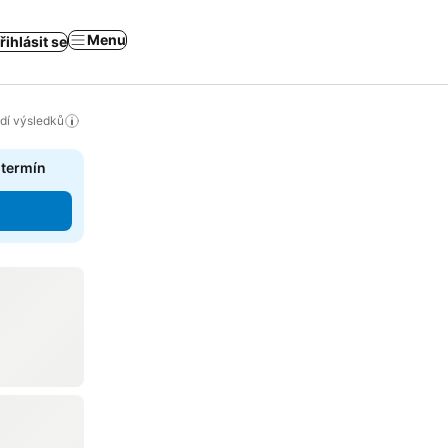
Menu
řihlásit se
adí výsledků
 termín