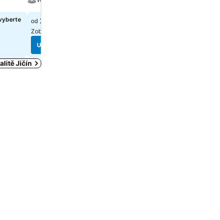
vyberte
2 273 Kč
2 670 Kč
od
od
Zobrazte si ceny z
6 webů
Zobrazte si ceny z
2 webů
Ukázat ceny
Ukázat ceny
litě Jičín