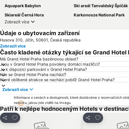
Aquapark Babylon
Ski areál Tanvaldský Špičák
Skiareál Černá Hora
Karkonosze National Park
Zobrazít více
Údaje o ubytovacím zařízení
Husova 310, Jičín, 50601, Česká republika
Zobrazít více
Často kladené otázky týkající se Grand Hotel
Má Grand Hotel Praha bazénovou oblast?
Jsou v Grand Hotel Praha povoleny domácí mazlíčci?
Je k dispozici parkování v Grand Hotel Praha?
Kde se Grand Hotel Praha nachází?
Které oblíbené atrakce se nachází poblíž Grand Hotel Praha?
Zobrazít více
Informace o cenách a dostupnosti, které dostáváme z rezervačních strán
nabídku, jakou jste viděli na trivagu.
Patří k nejlépe hodnoceným Hotels v destinaci
Přidat na seznam oblíbených hotelů
Přidat na sezn
Sdílet
Sdílet