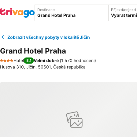
Destinace
Příjezd/odjezd
Vybrat term
Zobrazit všechny pobyty v lokalitě Jičín
Grand Hotel Praha
Hotel
Velmi dobré
(
1 570 hodnocení
)
8,1
4 Počet hvězdiček
Husova 310, Jičín, 50601, Česká republika