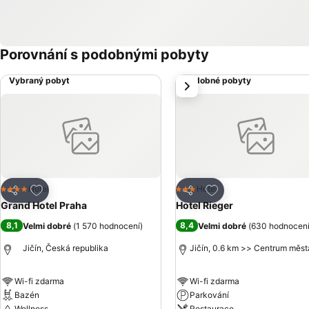
Porovnání s podobnými pobyty
Vybraný pobyt
Podobné pobyty
další
Přidat na seznam oblíbených hotelů
Přidat na seznam ob
Hotel
Hotel
4 Počet hvězdiček
3 Počet hvězdiček
Sdílet
Sdílet
Grand Hotel Praha
Hotel Rieger
8,1
8,4
Velmi dobré
(
1 570 hodnocení
)
Velmi dobré
(
630 hodnocen
Jičín, Česká republika
Jičín, 0.6 km >> Centrum měst
Wi-fi zdarma
Wi-fi zdarma
Bazén
Parkování
Wellness
Restaurace