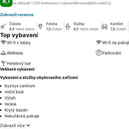
8,1
na základě 1 570 hodnocení z nejnavštěvovanějších
webů
Zobrazit recenze
Čistota
Poloha
Služby
Komfort
8,4
Velmi dobré
7,9
Dobré
8,0
Velmi dobré
7,9
Dobré
Top vybavení
Wi-fi v lobby
Wi-fi na pokoji
Wellness
Parkování
Hotelový bar
Veškeré vybavení
Vybavení a služby ubytovacího zařízení
byznys centrum
noční klub
Výtah
terasa
Krytý bazén
Nekuřácké pokoje
Zobrazít více