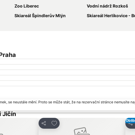
Zoo Liberec
Vodní nádrž Rozkoš
Skiareál Špindlerův Mlýn
Skiareál Herlíkovice - 
 Praha
ek, se neustále mění. Proto se může stát, že na rezervační stránce nemusíte naj
 Jičín
Oblí
am oblíbených hotelů
Přidat na seznam oblíbených hotelů
Sdílet
Sdí