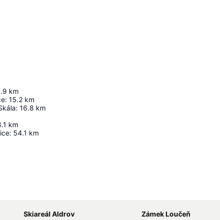
.9
km
ce
:
15.2
km
Skála
:
16.8
km
.1
km
ice
:
54.1
km
Zvětšit mapu
Skiareál Aldrov
Zámek Loučeň