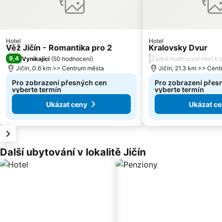
Hotel
Hotel
Věž Jičín - Romantika pro 2
Kralovsky Dvur
9,4
/
Vynikající
(
50 hodnocení
)
Žádné hodnocení není k d
Jičín, 0.6 km >> Centrum města
Jičín, 21.3 km >> Cen
Pro zobrazení přesných cen
Pro zobrazení přes
vyberte termín
vyberte termín
Ukázat ceny
Ukázat c
Další ubytování v lokalitě Jičín