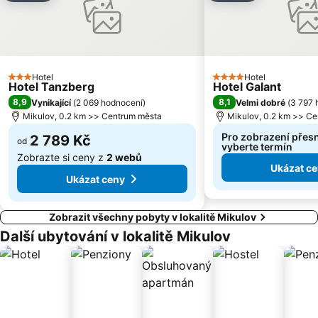
Benediktinské opatství Rajhrad
Bowling Brno
Bahnhof Šatov
Privátní archiv vín v Moravském sklípku v Šatově
Areál Československého opevnění Šatov
Pasienky
Židovská čtvrt
Hotel
Old Town Hall
Hotel
3 Počet hvězdiček
4 Počet hvězdiček
Hotel Tanzberg
Hotel Galant
Excalibur city
8,9
8,1
Vynikající
(
2 069 hodnocení
)
Velmi dobré
(
3 797 
Mikulov, 0.2 km >> Centrum města
Mikulov, 0.2 km >> C
Pro zobrazení přes
2 789 Kč
od
vyberte termín
Zobrazte si ceny z
2 webů
Ukázat c
Ukázat ceny
Zobrazit všechny pobyty v lokalitě Mikulov
Další ubytování v lokalitě Mikulov