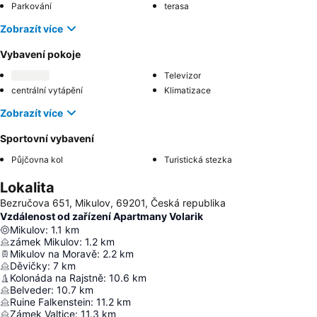
Parkování
terasa
Zobrazít více
Vybavení pokoje
Televizor
centrální vytápění
Klimatizace
Zobrazít více
Sportovní vybavení
Půjčovna kol
Turistická stezka
Lokalita
Bezručova 651, Mikulov, 69201, Česká republika
Vzdálenost od zařízení Apartmany Volarik
Mikulov
:
1.1
km
zámek Mikulov
:
1.2
km
Mikulov na Moravě
:
2.2
km
Děvičky
:
7
km
Kolonáda na Rajstně
:
10.6
km
Belveder
:
10.7
km
Ruine Falkenstein
:
11.2
km
Zámek Valtice
:
11.3
km