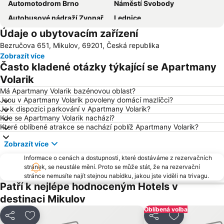
Automotodrom Brno
Náměstí Svobody
Autobusové nádraží Zvonařka
Lednice
Údaje o ubytovacím zařízení
Letiště Brno
Mikulov - muzeum a zámek
Bezručova 651, Mikulov, 69201, Česká republika
Hrad Špilberk
Staré Brno
Zobrazít více
Janáčkovo divadlo
Zoo Brno
Často kladené otázky týkající se Apartmany
Nádraží Znojmo
Loucký klášter
Volarik
Svobodná republika Kraví hora Bořetice
Znojmo - Městská památková rezervace
Má Apartmany Volarik bazénovou oblast?
Jsou v Apartmany Volarik povoleny domácí mazlíčci?
Kyjov
Městské divadlo Brno
Je k dispozici parkování v Apartmany Volarik?
Kde se Apartmany Volarik nachází?
Therme Laa
Aquapark Kohoutovice
Které oblíbené atrakce se nachází poblíž Apartmany Volarik?
Walking in Poysdorf
Vinné sklepy Pavlovice
Zobrazít více
Valtice
Vinařská obec Mutěnice
Informace o cenách a dostupnosti, které dostáváme z rezervačních
Galerie Vaňkovka Brno
Vila Tugendhat
stránek, se neustále mění. Proto se může stát, že na rezervační
stránce nemusíte najít stejnou nabídku, jakou jste viděli na trivagu.
Němčičky
Olympia Brno
Patří k nejlépe hodnoceným Hotels v
Sklepní ulička Modrý sklep
Zámek Milotice
destinaci Mikulov
Minaret
Muzeum Československého opevnění 1938 ve Slupi u Znojma
Oblíbená volba
Sdílet
Přidat na seznam oblíbených hotelů
Sdílet
Přidat na se
Jadrová elektrárna Dukovany
Muzeum vojenské techniky Army Park Ořechov u Brna