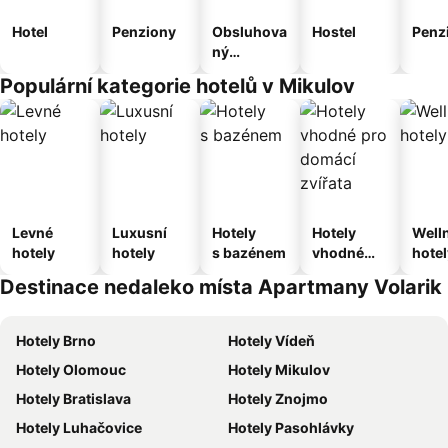
Hotel
Penziony
Obsluhova
Hostel
Penz
ný
apartmán
Populární kategorie hotelů v Mikulov
Levné
Luxusní
Hotely
Hotely
Well
hotely
hotely
s bazénem
vhodné
hotel
pro
Destinace nedaleko místa Apartmany Volarik
domácí
zvířata
Hotely Brno
Hotely Vídeň
Hotely Olomouc
Hotely Mikulov
Hotely Bratislava
Hotely Znojmo
Hotely Luhačovice
Hotely Pasohlávky