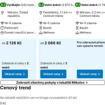
9,2
8,2
8,1
Vynikající
(
242 hodnocení
)
Velmi dobré
(
3 870 hodnocení
Velmi dobré
)
(
3 79
Mikulov, Česká
Pasohlávky, 1.1 km >>
Mikulov, 0.2 km >>
republika
Centrum města
Centrum města
Wi-fi zdarma
Wi-fi zdarma
Wi-fi zdarma
Parkování
Bazén
Bazén
Domácí mazlíčci povoleni
Wellness
Wellness
Ukázat ceny
Ukázat ceny
Ukázat ceny
2 126 Kč
2 086 Kč
Pro zobrazení přes
od
od
cen vyberte termín
Zobrazte si ceny z
2
Zobrazte si ceny z
2
webů
webů
Ukázat ceny
Ukázat ceny
Ukázat ceny
Zobrazit všechny pobyty v lokalitě Mikulov
Cenový trend
Na základě nejnižších cen na trivago za posledních 30 dní
0 Kč