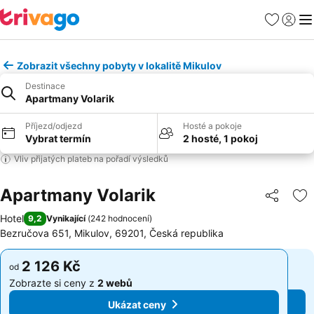
Oblíbené
Přihlási
Me
Zobrazit všechny pobyty v lokalitě Mikulov
Destinace
Apartmany Volarik
Příjezd/odjezd
Hosté a pokoje
Vybrat termín
2 hosté, 1 pokoj
Vliv přijatých plateb na pořadí výsledků
Apartmany Volarik
Sdílet
Př
Hotel
9,2
Vynikající
(
242 hodnocení
)
Bezručova 651, Mikulov, 69201, Česká republika
2 126 Kč
2 126 Kč
od
od
Zobrazte si ceny z
2 webů
Zobrazte si ceny z
2 webů
Ukázat ceny
Ukázat ceny