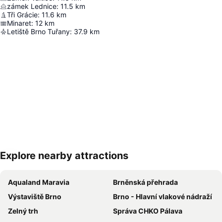
zámek Lednice
:
11.5
km
Tři Grácie
:
11.6
km
Minaret
:
12
km
Letiště Brno Tuřany
:
37.9
km
Explore nearby attractions
Zvětšit mapu
Aqualand Maravia
Brněnská přehrada
Výstaviště Brno
Brno - Hlavní vlakové nádraží
Zelný trh
Správa CHKO Pálava