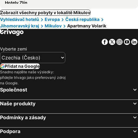
Hotely Zlín
Zobrazit všechny pobyty v lokalitě Mikulov
Vyhledávač hotelů
Evropa
Česká republika
Jihomoravský kraj
Mikulov
Apartmany Volarik
Facebook
Twitter
Insta
Yo
Vyberte zemi
Přidat na Google
Snadno najděte naše výsledky:
přidejte trivago jako preferovaný zdroj
na Google.
Společnost
Naše produkty
Podmínky a zásady
Podpora