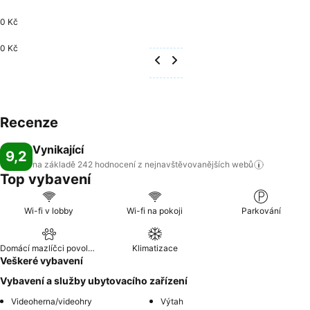
0 Kč
0 Kč
Recenze
Vynikající
9,2
na základě 242 hodnocení z nejnavštěvovanějších
webů
Top vybavení
Wi-fi v lobby
Wi-fi na pokoji
Parkování
Domácí mazlíčci povoleni
Klimatizace
Veškeré vybavení
Vybavení a služby ubytovacího zařízení
Videoherna/videohry
Výtah