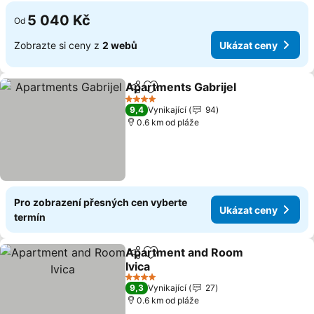
5 040 Kč
Od
Zobrazte si ceny z
2 webů
Ukázat ceny
Apartments Gabrijel
Sdílet
Přidat na seznam oblíbených h
4 Počet hvězdiček
9,4
Vynikající
94
0.6 km od pláže
Pro zobrazení přesných cen vyberte
Ukázat ceny
termín
Apartment and Room
Sdílet
Přidat na seznam oblíbených h
Ivica
4 Počet hvězdiček
9,3
Vynikající
27
0.6 km od pláže