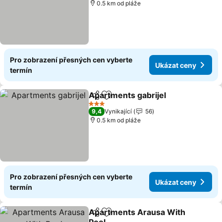
0.5 km od pláže
Pro zobrazení přesných cen vyberte
Ukázat ceny
termín
Apartments gabrijel
Sdílet
Přidat na seznam oblíbených h
3 Počet hvězdiček
9,4
Vynikající
56
0.5 km od pláže
Pro zobrazení přesných cen vyberte
Ukázat ceny
termín
Apartments Arausa With
Sdílet
Přidat na seznam oblíbených h