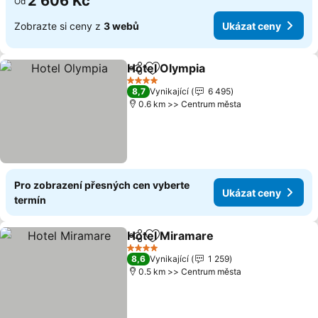
2 606 Kč
Od
Zobrazte si ceny z
3 webů
Ukázat ceny
Hotel Olympia
Sdílet
Přidat na seznam oblíbených h
4 Počet hvězdiček
8,7
Vynikající
6 495
0.6 km >> Centrum města
Pro zobrazení přesných cen vyberte
Ukázat ceny
termín
Hotel Miramare
Sdílet
Přidat na seznam oblíbených h
4 Počet hvězdiček
8,6
Vynikající
1 259
0.5 km >> Centrum města