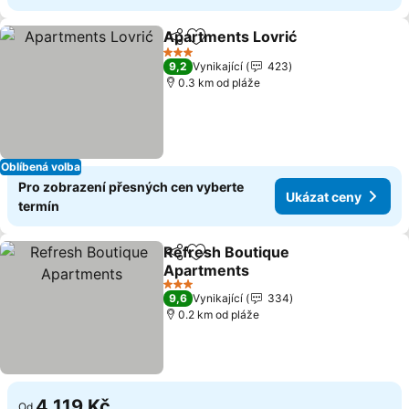
Apartments Lovrić
Sdílet
Přidat na seznam oblíbených h
3 Počet hvězdiček
9,2
Vynikající
423
0.3 km od pláže
Oblíbená volba
Pro zobrazení přesných cen vyberte
Ukázat ceny
termín
Refresh Boutique
Sdílet
Přidat na seznam oblíbených h
Apartments
3 Počet hvězdiček
9,6
Vynikající
334
0.2 km od pláže
4 119 Kč
Od