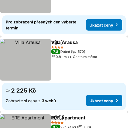
Pro zobrazení přesných cen vyberte
Ukázat ceny
termín
Villa Arausa
Sdílet
Přidat na seznam oblíbených h
4 Počet hvězdiček
7,8
Dobré
570
0.8 km >> Centrum města
2 225 Kč
Od
Zobrazte si ceny z
3 webů
Ukázat ceny
ERE Apartment
Sdílet
Přidat na seznam oblíbených h
4 Počet hvězdiček
9,2
Vynikající
138