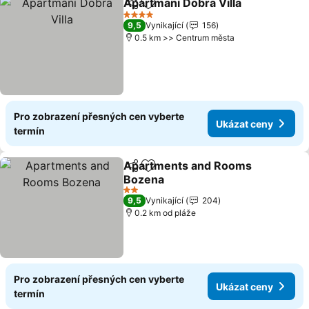
Apartmani Dobra Villa
Sdílet
Přidat na seznam oblíbených h
4 Počet hvězdiček
9,5
Vynikající
156
0.5 km >> Centrum města
Pro zobrazení přesných cen vyberte
Ukázat ceny
termín
Apartments and Rooms
Sdílet
Přidat na seznam oblíbených h
Bozena
2 Počet hvězdiček
9,5
Vynikající
204
0.2 km od pláže
Pro zobrazení přesných cen vyberte
Ukázat ceny
termín