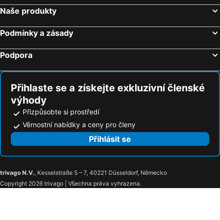
Makarska, Split-Dalmácie Hotely
Dubrovník, Dubrovnik-Neretva Hotely
Naše produkty
Rijeka, Primorje-Gorski kotar Hotely
Crikvenica, Primorje-Gorski kotar Hotely
Podmínky a zásady
Podpora
Přihlaste se a získejte exkluzivní členské
výhody
Přizpůsobte si prostředí
Věrnostní nabídky a ceny pro členy
Přihlásit se
trivago N.V.
, Kesselstraße 5 – 7, 40221 Düsseldorf, Německo
Copyright 2026 trivago | Všechna práva vyhrazena.