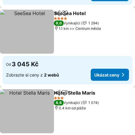
SeeSea Hotel
Sdílet
Přidat na seznam oblíbených h
4 Počet hvězdiček
9,0
Vynikající
1 294
1.1 km >> Centrum města
3 045 Kč
Od
Zobrazte si ceny z
2 webů
Ukázat ceny
Hotel Stella Maris
Sdílet
Přidat na seznam oblíbených h
3 Počet hvězdiček
8,6
Vynikající
1 074
0.4 km od pláže