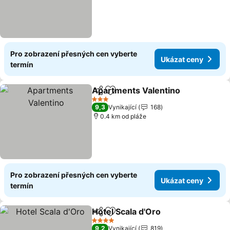
Pro zobrazení přesných cen vyberte
Ukázat ceny
termín
Apartments Valentino
Sdílet
Přidat na seznam oblíbených h
3 Počet hvězdiček
9,3
Vynikající
168
0.4 km od pláže
Pro zobrazení přesných cen vyberte
Ukázat ceny
termín
Hotel Scala d'Oro
Sdílet
Přidat na seznam oblíbených h
4 Počet hvězdiček
9,2
Vynikající
819