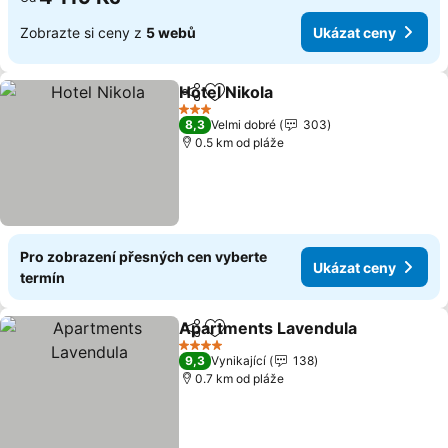
Zobrazte si ceny z
5 webů
Ukázat ceny
Hotel Nikola
Sdílet
Přidat na seznam oblíbených h
3 Počet hvězdiček
8,3
Velmi dobré
303
0.5 km od pláže
Pro zobrazení přesných cen vyberte
Ukázat ceny
termín
Apartments Lavendula
Sdílet
Přidat na seznam oblíbených h
4 Počet hvězdiček
9,3
Vynikající
138
0.7 km od pláže