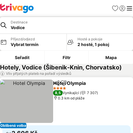
Oblíbené
Přihlási
Me
Destinace
Vodice
Příjezd/odjezd
Hosté a pokoje
Vybrat termín
2 hosté, 1 pokoj
Seřadit
Filtr
Mapa
Hotely, Vodice (Šibenik-Knin, Chorvatsko)
Vliv přijatých plateb na pořadí výsledků
Hotel Olympia
Sdílet
Přidat na seznam oblíbených h
4 Počet hvězdiček
8,5
Vynikající
7 307
0.3 km od pláže
Oblíbená volba