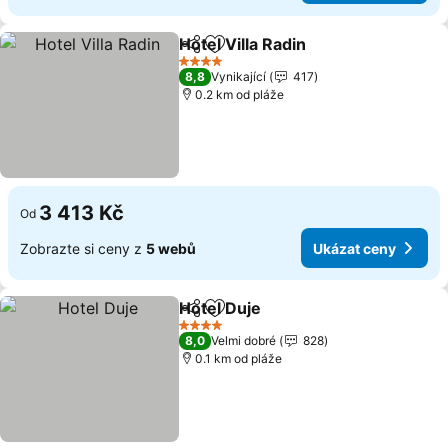
Hotel Villa Radin
Sdílet
Přidat na seznam oblíbených h
4 Počet hvězdiček
8,8
Vynikající
417
0.2 km od pláže
3 413 Kč
Od
Zobrazte si ceny z
5 webů
Ukázat ceny
Hotel Duje
Sdílet
Přidat na seznam oblíbených h
4 Počet hvězdiček
8,0
Velmi dobré
828
0.1 km od pláže