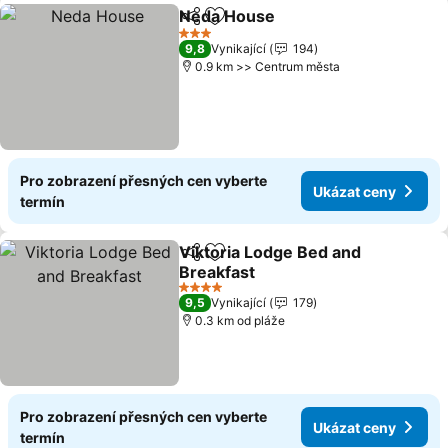
Neda House
Sdílet
Přidat na seznam oblíbených h
3 Počet hvězdiček
9,8
Vynikající
194
0.9 km >> Centrum města
Pro zobrazení přesných cen vyberte
Ukázat ceny
termín
Viktoria Lodge Bed and
Sdílet
Přidat na seznam oblíbených h
Breakfast
4 Počet hvězdiček
9,5
Vynikající
179
0.3 km od pláže
Pro zobrazení přesných cen vyberte
Ukázat ceny
termín