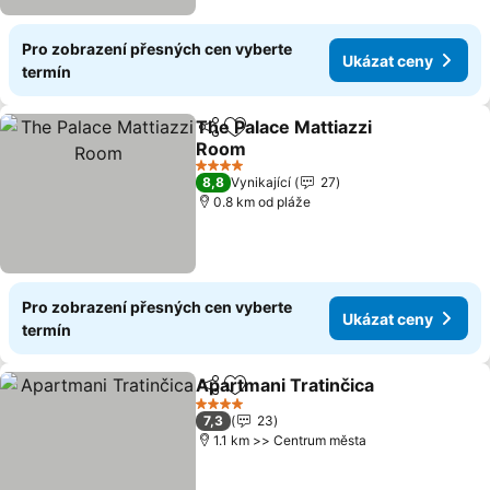
Pro zobrazení přesných cen vyberte
Ukázat ceny
termín
The Palace Mattiazzi
Sdílet
Přidat na seznam oblíbených h
Room
4 Počet hvězdiček
8,8
Vynikající
27
0.8 km od pláže
Pro zobrazení přesných cen vyberte
Ukázat ceny
termín
Apartmani Tratinčica
Sdílet
Přidat na seznam oblíbených h
4 Počet hvězdiček
7,3
23
1.1 km >> Centrum města