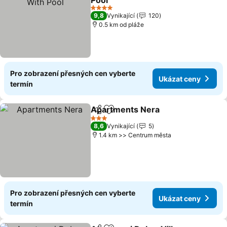
Pool
4 Počet hvězdiček
9,8
Vynikající
120
0.5 km od pláže
Pro zobrazení přesných cen vyberte
Ukázat ceny
termín
Apartments Nera
Sdílet
Přidat na seznam oblíbených h
3 Počet hvězdiček
8,6
Vynikající
5
1.4 km >> Centrum města
Pro zobrazení přesných cen vyberte
Ukázat ceny
termín