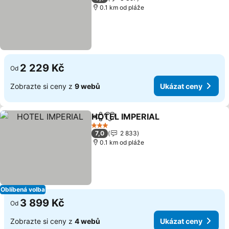
0.1 km od pláže
2 229 Kč
Od
Zobrazte si ceny z
9 webů
Ukázat ceny
HOTEL IMPERIAL
Sdílet
Přidat na seznam oblíbených h
3 Počet hvězdiček
7,0
2 833
0.1 km od pláže
Oblíbená volba
3 899 Kč
Od
Zobrazte si ceny z
4 webů
Ukázat ceny