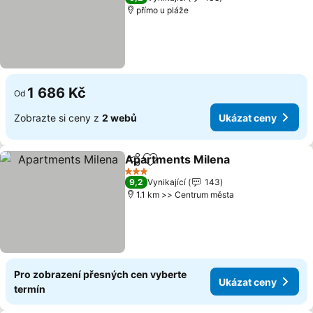
přímo u pláže
1 686 Kč
Od
Zobrazte si ceny z
2 webů
Ukázat ceny
Apartments Milena
Sdílet
Přidat na seznam oblíbených h
3 Počet hvězdiček
9,2
Vynikající
143
1.1 km >> Centrum města
Pro zobrazení přesných cen vyberte
Ukázat ceny
termín