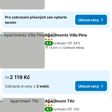
Pro zobrazení přesných cen vyberte
Ukázat ceny
termín
Apartments Villa Pina
Sdílet
Přidat na seznam oblíbených h
3 Počet hvězdiček
8,5
Vynikající
347
1.5 km >> Centrum města
2 119 Kč
Od
Zobrazte si ceny z
2 webů
Ukázat ceny
Apartment Tihi
Sdílet
Přidat na seznam oblíbených h
3 Počet hvězdiček
9,7
Vynikající
125