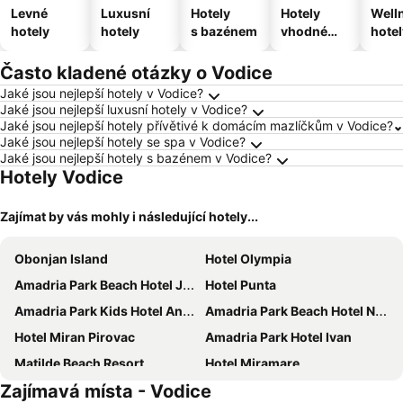
Levné
Luxusní
Hotely
Hotely
Well
hotely
hotely
s bazénem
vhodné
hotel
pro
domácí
Často kladené otázky o Vodice
zvířata
Jaké jsou nejlepší hotely v Vodice?
Jaké jsou nejlepší luxusní hotely v Vodice?
Jaké jsou nejlepší hotely přívětivé k domácím mazlíčkům v Vodice?
Jaké jsou nejlepší hotely se spa v Vodice?
Jaké jsou nejlepší hotely s bazénem v Vodice?
Hotely Vodice
Zajímat by vás mohly i následující hotely...
Obonjan Island
Hotel Olympia
Amadria Park Beach Hotel Jure
Hotel Punta
Amadria Park Kids Hotel Andrija
Amadria Park Beach Hotel Niko
Hotel Miran Pirovac
Amadria Park Hotel Ivan
Matilde Beach Resort
Hotel Miramare
Zajímavá místa - Vodice
Amadria Park Family Hotel Jakov
Hotel Villa Arausana & Antonina