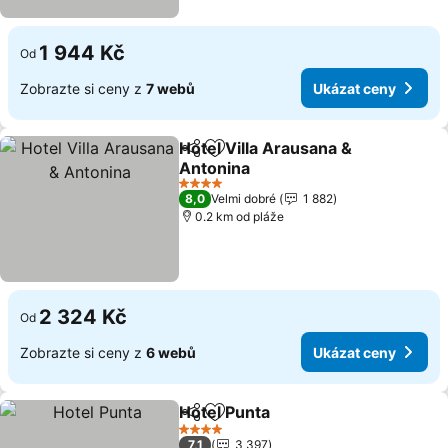
1 944 Kč
Od
Zobrazte si ceny z
7 webů
Ukázat ceny
Hotel Villa Arausana &
Sdílet
Přidat na seznam oblíbených h
Antonina
4 Počet hvězdiček
8,0
Velmi dobré
1 882
0.2 km od pláže
2 324 Kč
Od
Zobrazte si ceny z
6 webů
Ukázat ceny
Hotel Punta
Sdílet
Přidat na seznam oblíbených h
4 Počet hvězdiček
7,1
3 397