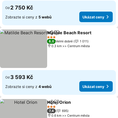
2 750 Kč
Od
Zobrazte si ceny z
5 webů
Ukázat ceny
Matilde Beach Resort
Sdílet
Přidat na seznam oblíbených h
3 Počet hvězdiček
8,0
Velmi dobré
1 011
0.3 km >> Centrum města
3 593 Kč
Od
Zobrazte si ceny z
4 webů
Ukázat ceny
Hotel Orion
Sdílet
Přidat na seznam oblíbených h
3 Počet hvězdiček
7,4
695
0.6 km >> Centrum města