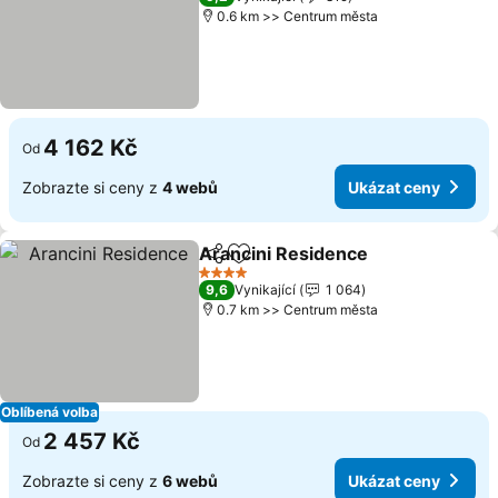
0.6 km >> Centrum města
4 162 Kč
Od
Zobrazte si ceny z
4 webů
Ukázat ceny
Arancini Residence
Sdílet
Přidat na seznam oblíbených h
4 Počet hvězdiček
9,6
Vynikající
1 064
0.7 km >> Centrum města
Oblíbená volba
2 457 Kč
Od
Zobrazte si ceny z
6 webů
Ukázat ceny