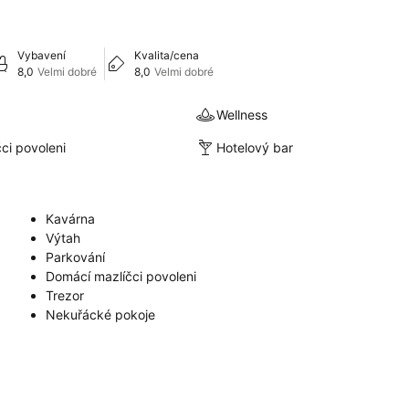
Vybavení
Kvalita/cena
8,0
Velmi dobré
8,0
Velmi dobré
Wellness
ci povoleni
Hotelový bar
Kavárna
Výtah
Parkování
Domácí mazlíčci povoleni
Trezor
Nekuřácké pokoje