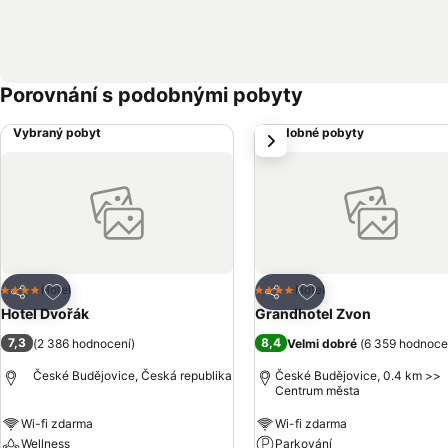
Porovnání s podobnými pobyty
Vybraný pobyt
Podobné pobyty
další
Přidat na seznam oblíbených hotelů
Přidat na seznam ob
Hotel
Hotel
4 Počet hvězdiček
4 Počet hvězdiček
Sdílet
Sdílet
Hotel Dvořák
Grandhotel Zvon
7,3
8,4
(
2 386 hodnocení
)
Velmi dobré
(
6 359 hodnoce
České Budějovice, Česká republika
České Budějovice, 0.4 km >>
Centrum města
Wi-fi zdarma
Wi-fi zdarma
Wellness
Parkování