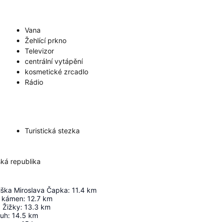
Vana
Žehlící prkno
Televizor
centrální vytápění
kosmetické zrcadlo
Rádio
Turistická stezka
ká republika
ška Miroslava Čapka
:
11.4
km
í kámen
:
12.7
km
 Žižky
:
13.3
km
ruh
:
14.5
km