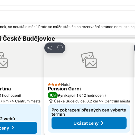
ek, se neustále mění. Proto se může stát, že na rezervační stránce nemusíte naj
i České Budějovice
nam oblíbených hotelů
Přidat na seznam oblíbených hote
Sdílet
Hotel
4 Počet hvězdiček
rtina
Pension Garni
8,9
0 hodnocení
)
Vynikající
(
1 642 hodnocení
)
.7 km >> Centrum města
České Budějovice, 0.2 km >> Centrum města
Pro zobrazení přesných cen vyberte
termín
2 webů
Ukázat ceny
ceny