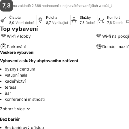
7,3
na základě 2 386 hodnocení z nejnavštěvovanějších
webů
Čistota
Poloha
Služby
Komfort
8,0
Velmi dobré
8,7
Vynikající
7,8
Dobré
7,6
Dobré
Top vybavení
Wi-fi v lobby
Wi-fi na pokoji
Parkování
Domácí mazlíč
Veškeré vybavení
Vybavení a služby ubytovacího zařízení
byznys centrum
Vstupní hala
kadeřnictví
terasa
Bar
konferenční místnosti
Zobrazít více
Bez bariér
Bezbariérový přístup