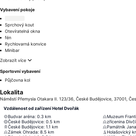
Vybavení pokoje
Sprchový kout
Otevíratelná okna
fén
Rychlovarná konvice
Minibar
Zobrazít více
Sportovní vybavení
Půjčovna kol
Lokalita
Náměstí Přemysla Otakara II. 123/36, České Budějovice, 37001, Čes
Vzdálenost od zařízení Hotel Dvořák
Budvar aréna
:
0.3
km
Muzeum Franti
České Budějovice
:
0.5
km
zřícenina Dívč
České Budějovice
:
1.1
km
Památník Jana
Zámek Ohrada
:
8.5
km
Holašovický k