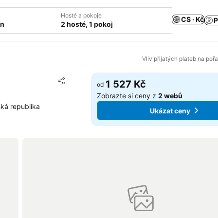
Hosté a pokoje
CS · Kč
P
ín
2 hosté, 1 pokoj
Vliv přijatých plateb na poř
Přidat na seznam oblíbených hotelů
1 527 Kč
od
Sdílet
Zobrazte si ceny z
2 webů
ká republika
Ukázat ceny