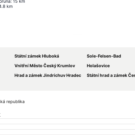
Koruna
:
15
km
4.8
km
Zvětšit mapu
Státní zámek Hluboká
Sole-Felsen-Bad
Vnitřní Město Český Krumlov
Holašovice
Hrad a zámek Jindrichuv Hradec
Státní hrad a zámek Český
ká republika
k