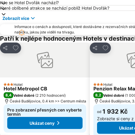
Kde se Hotel Dvořák nachází?
Které oblíbené atrakce se nachází poblíž Hotel Dvořák?
Zobrazít více
Informace o cenách a dostupnosti, které dostáváme z rezervačních strán
nabídku, jakou jste viděli na trivagu.
Patří k nejlépe hodnoceným Hotels v destinac
Přidat na seznam oblíbených hotelů
Přidat na sez
Sdílet
Sdílet
Hotel
Hotel
3 Počet hvězdiček
3 Počet hvězdiček
Hotel Metropol CB
Penzion Relax Ma
8,4
8,2
Velmi dobré
(
2 210 hodnocení
)
Velmi dobré
(
1 00
České Budějovice, 0.4 km >> Centrum města
České Budějovice, 3
Pro zobrazení přesných cen vyberte
1 932 Kč
od
termín
Zobrazte si ceny z
Ukázat ceny
Ukázat 