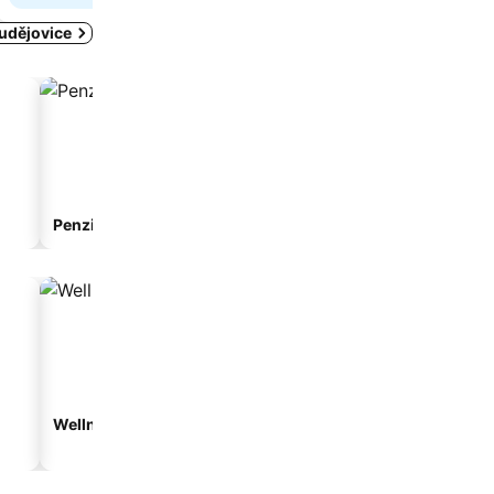
Budějovice
Penzion
Apartmánový hotel
Wellness hotely
Hotely s parkováním