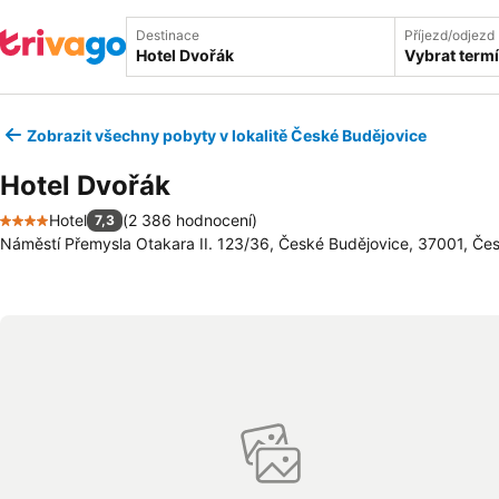
Destinace
Příjezd/odjezd
Vybrat term
Zobrazit všechny pobyty v lokalitě České Budějovice
Hotel Dvořák
Hotel
(
2 386 hodnocení
)
7,3
4 Počet hvězdiček
Náměstí Přemysla Otakara II. 123/36, České Budějovice, 37001, Čes