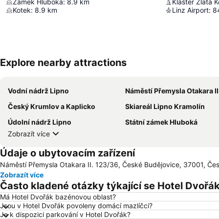
Zámek Hluboká
:
8.9
km
Klášter Zlatá 
Kotek
:
8.9
km
Linz Airport
:
8
Explore nearby attractions
Vodní nádrž Lipno
Náměstí Přemysla Otakara II
Český Krumlov a Kaplicko
Skiareál Lipno Kramolín
Údolní nádrž Lipno
Státní zámek Hluboká
Zobrazít více
Údaje o ubytovacím zařízení
Náměstí Přemysla Otakara II. 123/36, České Budějovice, 37001, Čes
Zobrazít více
Často kladené otázky týkající se Hotel Dvořá
Má Hotel Dvořák bazénovou oblast?
Jsou v Hotel Dvořák povoleny domácí mazlíčci?
Je k dispozici parkování v Hotel Dvořák?