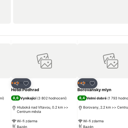
líbených hotelů
Přidat na seznam oblíbených hotelů
Přidat na seznam 
Hotel
Hotel
3 Počet hvězdiček
3 Počet hvězdiček
Sdílet
Sdílet
Hotel Podhrad
Borovansky mlyn
8,6
8,4
ní
)
Vynikající
(
3 802 hodnocení
)
Velmi dobré
(
1 793 hodn
Hluboká nad Vltavou, 0.2 km >>
Borovany, 2.2 km >> Centr
Centrum města
Wi-fi zdarma
Wi-fi zdarma
Bazén
Bazén