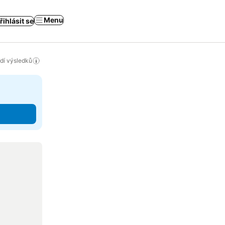
Menu
řihlásit se
adí výsledků