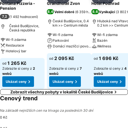
Sdílet
Přidat na seznam oblíbených hotelů
Sdílet
Přidat na seznam oblíbených 
Sdílet
Přidat n
Fontana Pizzeria -
Grandhotel Zvon
Hotel Podhrad
Pension
8,4
8,6
Velmi dobré
(
6 359 hodnocení
Vynikající
)
(
3 802 
7,2
(
1 492 hodnocení
)
České Budějovice, 0.4
Hluboká nad Vltavo
km >> Centrum města
0.2 km >> Centrum
České Budějovice,
města
Česká republika
Wi-fi zdarma
Wi-fi zdarma
Wi-fi zdarma
Parkování
Bazén
Restaurace
Domácí mazlíčci povoleni
Wellness
Hotelový bar
2 095 Kč
1 696 Kč
od
od
1 265 Kč
od
Zobrazte si ceny z
2
Zobrazte si ceny z
7
Zobrazte si ceny z
4
webů
webů
webů
Ukázat ceny
Ukázat ceny
Ukázat ceny
Zobrazit všechny pobyty v lokalitě České Budějovice
Cenový trend
Na základě nejnižších cen na trivago za posledních 30 dní
0 Kč