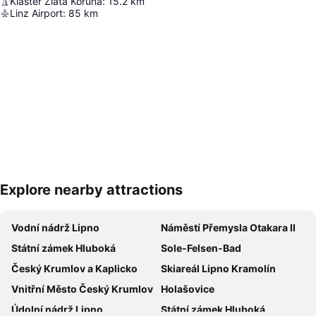
Klášter Zlatá Koruna
:
15.2
km
Linz Airport
:
85
km
Explore nearby attractions
Zvětšit mapu
Vodní nádrž Lipno
Náměstí Přemysla Otakara II
Státní zámek Hluboká
Sole-Felsen-Bad
Český Krumlov a Kaplicko
Skiareál Lipno Kramolín
Vnitřní Město Český Krumlov
Holašovice
Údolní nádrž Lipno
Státní zámek Hluboká