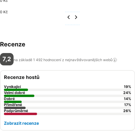
0 Kč
0 Kč
Recenze
7,2
na základě 1 492 hodnocení z nejnavštěvovanějších
webů
Recenze hostů
Vynikající
19
%
Velmi dobré
24
%
Dobré
14
%
Přiměřené
17
%
Podprůměrné
26
%
Zobrazit recenze