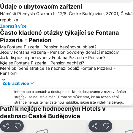
Údaje o ubytovacím zařízení
Hrad a zámek Jindrichuv Hradec
Státní hrad a zámek Český Krumlov
Náměstí Přemysla Otakara II. 12/8, České Budějovice, 37001, Česká
Lyžařský areál České Žleby
Státní hrad a zámek Český Krumlov
republika
Gmünd
Klášter Zlatá Koruna
Zobrazít více
Často kladené otázky týkající se Fontana
Zoo Ohrada
Kaple na Křížové Hoře
Pizzeria - Pension
Kratochvíle
Vinné sklepy Novosedly
Má Fontana Pizzeria - Pension bazénovou oblast?
Schwarzenberg Mausoleum
Libín – Libínské sedlo
Jsou v Fontana Pizzeria - Pension povoleny domácí mazlíčci?
Je k dispozici parkování v Fontana Pizzeria - Pension?
Kde se Fontana Pizzeria - Pension nachází?
Které oblíbené atrakce se nachází poblíž Fontana Pizzeria -
Pension?
Zobrazít více
Informace o cenách a dostupnosti, které dostáváme z rezervačních
stránek, se neustále mění. Proto se může stát, že na rezervační
stránce nemusíte najít stejnou nabídku, jakou jste viděli na trivagu.
Patří k nejlépe hodnoceným Hotels v
destinaci České Budějovice
Sdílet
Přidat na seznam oblíbených hotelů
Sdílet
Přidat na s