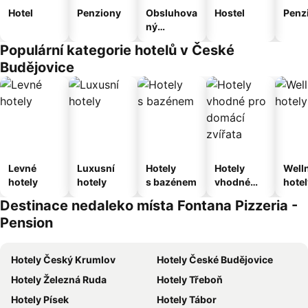
Hotel
Penziony
Obsluhova
Hostel
Penz
ný
apartmán
Populární kategorie hotelů v České
Budějovice
Levné
Luxusní
Hotely
Hotely
Well
hotely
hotely
s bazénem
vhodné
hotel
pro
Destinace nedaleko místa Fontana Pizzeria -
domácí
Pension
zvířata
Hotely Český Krumlov
Hotely České Budějovice
Hotely Železná Ruda
Hotely Třeboň
Hotely Písek
Hotely Tábor