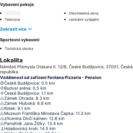
Vybavení pokoje
Otevíratelná okna
Televizor
centrální vytápění
Zobrazít více
Sportovní vybavení
Turistická stezka
Lokalita
Náměstí Přemysla Otakara II. 12/8, České Budějovice, 37001, Česká
republika
Vzdálenost od zařízení Fontana Pizzeria - Pension
České Budějovice
:
0.5
km
Budvar aréna
:
0.5
km
České Budějovice
:
1.1
km
Zámek Ohrada
:
8.3
km
Zámek Hluboká
:
8.8
km
Kotek
:
9.1
km
Muzeum Františka Miroslava Čapka
:
11.3
km
zřícenina Dívčí kámen
:
12.8
km
Památník Jana Žižky
:
13.4
km
Holašovický kruh
:
14.5
km