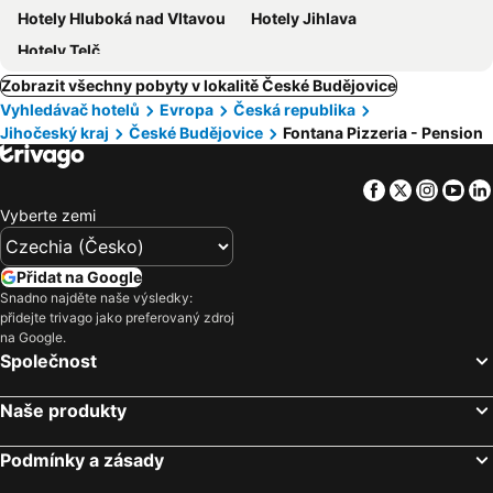
Hotely Hluboká nad Vltavou
Hotely Jihlava
Hotely Telč
Zobrazit všechny pobyty v lokalitě České Budějovice
Vyhledávač hotelů
Evropa
Česká republika
Jihočeský kraj
České Budějovice
Fontana Pizzeria - Pension
Facebook
Twitter
Insta
Yo
Vyberte zemi
Přidat na Google
Snadno najděte naše výsledky:
přidejte trivago jako preferovaný zdroj
na Google.
Společnost
Naše produkty
Podmínky a zásady