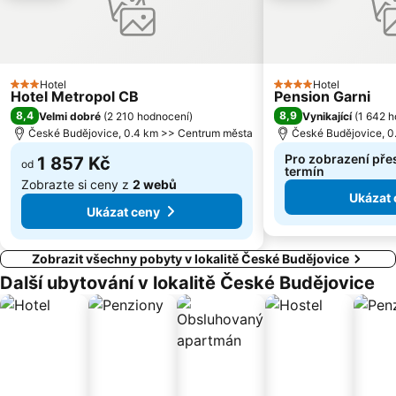
Hotel
Hotel
3 Počet hvězdiček
4 Počet hvězdiček
Hotel Metropol CB
Pension Garni
8,4
8,9
Velmi dobré
(
2 210 hodnocení
)
Vynikající
(
1 642 
České Budějovice, 0.4 km >> Centrum města
České Budějovice, 0
Pro zobrazení pře
1 857 Kč
od
termín
Zobrazte si ceny z
2 webů
Ukázat 
Ukázat ceny
Zobrazit všechny pobyty v lokalitě České Budějovice
Další ubytování v lokalitě České Budějovice