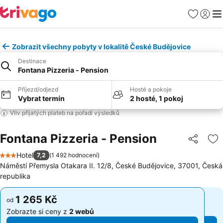
Oblíbené
Přihlási
Me
Zobrazit všechny pobyty v lokalitě České Budějovice
Destinace
Fontana Pizzeria - Pension
Příjezd/odjezd
Hosté a pokoje
Vybrat termín
2 hosté, 1 pokoj
Vliv přijatých plateb na pořadí výsledků
Fontana Pizzeria - Pension
Sdílet
Př
Hotel
7,2
(
1 492 hodnocení
)
3 Počet hvězdiček
Náměstí Přemysla Otakara II. 12/8, České Budějovice, 37001, Česká
republika
1 265 Kč
1 265 Kč
od
od
Zobrazte si ceny z
2 webů
Zobrazte si ceny z
2 webů