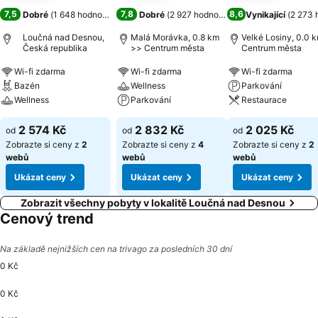
7,5
7,8
8,6
Dobré
(
1 648 hodnocení
)
Dobré
(
2 927 hodnocení
)
Vynikající
(
2 273 
Loučná nad Desnou,
Malá Morávka, 0.8 km
Velké Losiny, 0.0 
Česká republika
>> Centrum města
Centrum města
Wi-fi zdarma
Wi-fi zdarma
Wi-fi zdarma
Bazén
Wellness
Parkování
Wellness
Parkování
Restaurace
2 574 Kč
2 832 Kč
2 025 Kč
od
od
od
Zobrazte si ceny z
2
Zobrazte si ceny z
4
Zobrazte si ceny z
2
webů
webů
webů
Ukázat ceny
Ukázat ceny
Ukázat ceny
Zobrazit všechny pobyty v lokalitě Loučná nad Desnou
Cenový trend
Na základě nejnižších cen na trivago za posledních 30 dní
0 Kč
0 Kč