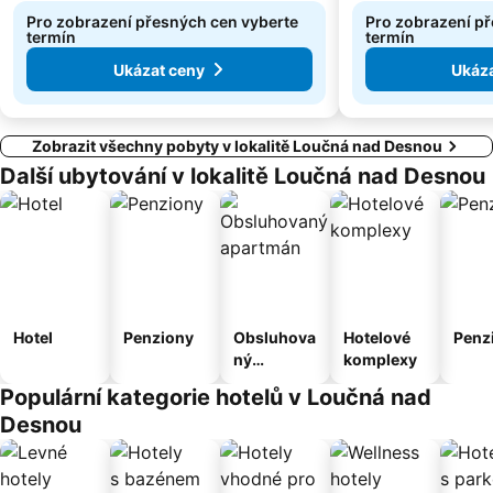
Větrný vrch
Nowy Gierałtów
Pro zobrazení přesných cen vyberte
Pro zobrazení p
termín
termín
Ukázat ceny
Ukáza
Zobrazit všechny pobyty v lokalitě Loučná nad Desnou
Další ubytování v lokalitě Loučná nad Desnou
Hotel
Penziony
Obsluhova
Hotelové
Penz
ný
komplexy
apartmán
Populární kategorie hotelů v Loučná nad
Desnou