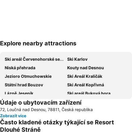
Explore nearby attractions
Zvětšit mapu
Ski areál Červenohorské sedlo
Ski Karlov
Niská přehrada
Kouty nad Desnou
Jezioro Otmuchowskie
Ski Areál Kraličák
Státní hrad Bouzov
Ski Areál Kopřivná
Lázně Jeseník
Ski areál Buková hora
Údaje o ubytovacím zařízení
Skiareál Říčky
Praděd – Malá Morávka (Ski Karlov)
72, Loučná nad Desnou, 78811, Česká republika
Resort Dolní Morava
Kraličák – Hynčice pod Sušinou/Stříbrnice
Zobrazít více
Rychlebské stezky
Lyžařský areál Praděd
Často kladené otázky týkající se Resort
Ski areál Ramzová
Ramzová-Bonera – Šerák
Dlouhé Stráně