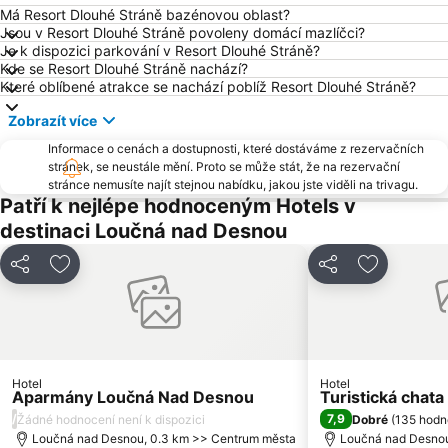
Červenohorské sedlo
Paprsek – Velké Vrbno
Má Resort Dlouhé Stráně bazénovou oblast?
Jsou v Resort Dlouhé Stráně povoleny domácí mazlíčci?
U Pekina – Zlaté Hory-Dolní Údolí
Czarna Góra Resort
Je k dispozici parkování v Resort Dlouhé Stráně?
Kde se Resort Dlouhé Stráně nachází?
Ski Kunčice
Skipark Filipovice
Které oblíbené atrakce se nachází poblíž Resort Dlouhé Stráně?
Návrsí – Stríbrnice
Skiareál Jeseníky
Zobrazít více
Praděd – Figura
Stará Ves u Rýmařova
Informace o cenách a dostupnosti, které dostáváme z rezervačních
Ski Petříkov
Skiareál Hynčice pod Sušinou
stránek, se neustále mění. Proto se může stát, že na rezervační
stránce nemusíte najít stejnou nabídku, jakou jste viděli na trivagu.
Zdrojowa
Skiareál Kouty
Patří k nejlépe hodnoceným Hotels v
Skiareál Annaberg - Suchá Rudná
Ski areál Čerťák
destinaci Loučná nad Desnou
Nowa Morawa
Horní Údolí
Sdílet
Přidat na seznam oblíbených hotelů
Sdílet
Přidat na 
Ski Příčná - Zlaté Hory
Ski areál Klepáčov
Ski Ostružná – Řetězárna
Ski areál Myšák
Ski Arena Vrbno pod Pradědem
Javorník-Zálesí
Státní zámek Jánský vrch
České Petrovice
Hotel
Hotel
Zamek w Otmuchowie
Ski Areál Kareš
Aparmány Loučná Nad Desnou
Turistická chata
/
Chata pod Klínem – Ramzová
Krizový vrch
7,9
Žádné hodnocení není k dispozici
Dobré
(
135 hodn
Loučná nad Desnou, 0.3 km >> Centrum města
Loučná nad Desnou