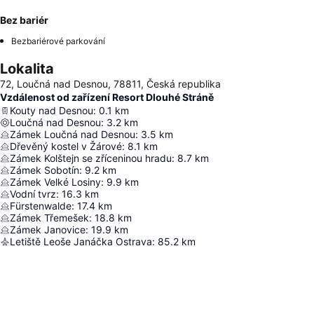
Bez bariér
Bezbariérové parkování
Lokalita
72, Loučná nad Desnou, 78811, Česká republika
Vzdálenost od zařízení Resort Dlouhé Stráně
Kouty nad Desnou
:
0.1
km
Loučná nad Desnou
:
3.2
km
Zámek Loučná nad Desnou
:
3.5
km
Dřevěný kostel v Žárové
:
8.1
km
Zámek Kolštejn se zříceninou hradu
:
8.7
km
Zámek Sobotín
:
9.2
km
Zámek Velké Losiny
:
9.9
km
Vodní tvrz
:
16.3
km
Fürstenwalde
:
17.4
km
Zámek Třemešek
:
18.8
km
Zámek Janovice
:
19.9
km
Letiště Leoše Janáčka Ostrava
:
85.2
km