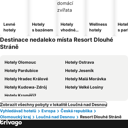
Levné
Hotely
Hotely
Wellness
Hote
hotely
s bazénem
vhodné
hotely
s pa
pro
ím
Destinace nedaleko místa Resort Dlouhé
domácí
Stráně
zvířata
Hotely Olomouc
Hotely Ostrava
Hotely Pardubice
Hotely Jeseník
Hotely Hradec Králové
Hotely Malá Morávka
Hotely Kudowa-Zdrój
Hotely Velké Losiny
Hotely Kroměříž
Zobrazit všechny pobyty v lokalitě Loučná nad Desnou
Vyhledávač hotelů
Evropa
Česká republika
Olomoucký kraj
Loučná nad Desnou
Resort Dlouhé Stráně