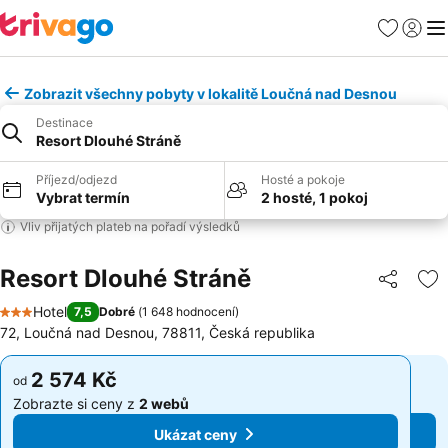
Oblíbené
Přihlási
Me
Zobrazit všechny pobyty v lokalitě Loučná nad Desnou
Destinace
Resort Dlouhé Stráně
Příjezd/odjezd
Hosté a pokoje
Vybrat termín
2 hosté, 1 pokoj
Vliv přijatých plateb na pořadí výsledků
Resort Dlouhé Stráně
Sdílet
Př
Hotel
7,5
Dobré
(
1 648 hodnocení
)
3 Počet hvězdiček
72, Loučná nad Desnou, 78811, Česká republika
2 574 Kč
2 574 Kč
od
od
Zobrazte si ceny z
2 webů
Zobrazte si ceny z
2 webů
Ukázat ceny
Ukázat ceny