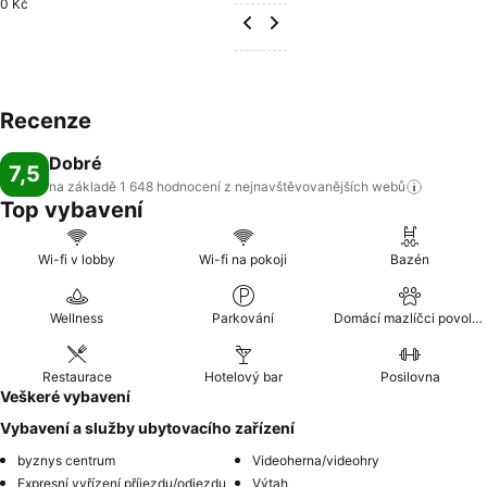
0 Kč
Recenze
Dobré
7,5
na základě 1 648 hodnocení z nejnavštěvovanějších
webů
Top vybavení
Wi-fi v lobby
Wi-fi na pokoji
Bazén
Wellness
Parkování
Domácí mazlíčci povoleni
Restaurace
Hotelový bar
Posilovna
Veškeré vybavení
Vybavení a služby ubytovacího zařízení
byznys centrum
Videoherna/videohry
Expresní vyřízení příjezdu/odjezdu
Výtah