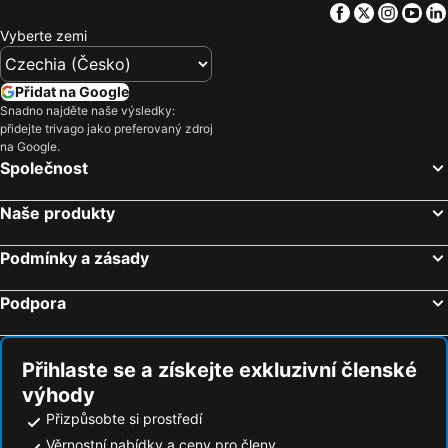
Facebook
Twitter
Insta
Yo
Vyberte zemi
Přidat na Google
Snadno najděte naše výsledky:
přidejte trivago jako preferovaný zdroj
na Google.
Společnost
Naše produkty
Podmínky a zásady
Podpora
Přihlaste se a získejte exkluzivní členské
výhody
Přizpůsobte si prostředí
Věrnostní nabídky a ceny pro členy