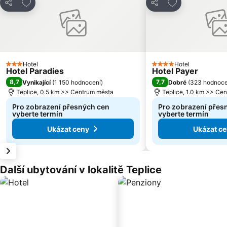
Přidat na seznam oblíbených hotelů
Přidat na sezn
Sdílet
Sdílet
Hotel
Hotel
3 Počet hvězdiček
4 Počet hvězdiček
Hotel Paradies
Hotel Payer
8,7
7,7
Vynikající
(
1 150 hodnocení
)
Dobré
(
323 hodnoce
Teplice, 0.5 km >> Centrum města
Teplice, 1.0 km >> Ce
Pro zobrazení přesných cen
Pro zobrazení přes
vyberte termín
vyberte termín
Ukázat ceny
Ukázat c
Další ubytování v lokalitě Teplice