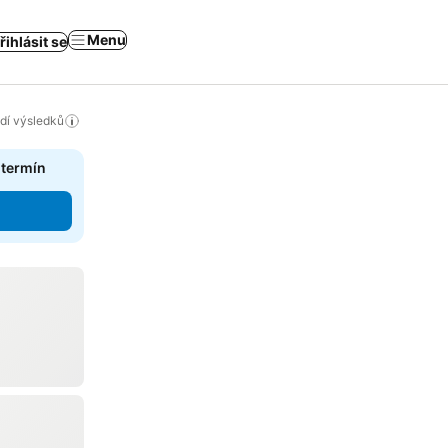
Menu
řihlásit se
adí výsledků
 termín