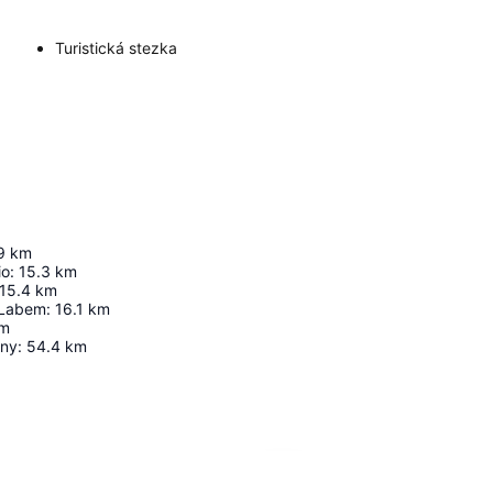
Turistická stezka
9
km
io
:
15.3
km
15.4
km
 Labem
:
16.1
km
m
any
:
54.4
km
Zvětšit mapu