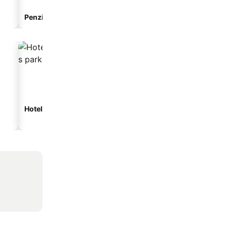
Penzion
Apartmánový hotel
Hotely s parkováním