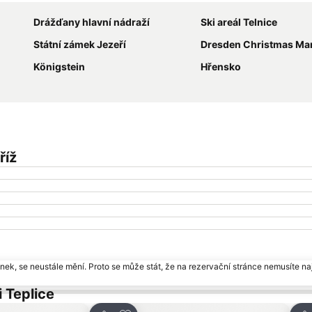
Drážďany hlavní nádraží
Ski areál Telnice
Státní zámek Jezeří
Dresden Christmas Ma
Königstein
Hřensko
říž
ek, se neustále mění. Proto se může stát, že na rezervační stránce nemusíte naj
 Teplice