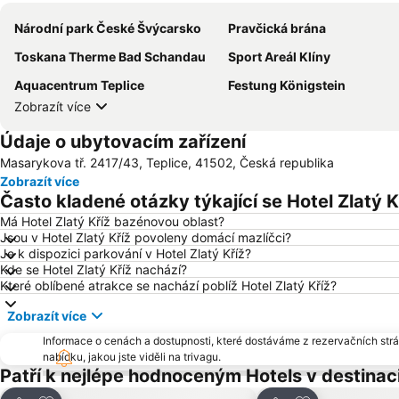
Národní park České Švýcarsko
Pravčická brána
Toskana Therme Bad Schandau
Sport Areál Klíny
Aquacentrum Teplice
Festung Königstein
Zobrazít více
Údaje o ubytovacím zařízení
Masarykova tř. 2417/43, Teplice, 41502, Česká republika
Zobrazít více
Často kladené otázky týkající se Hotel Zlatý K
Má Hotel Zlatý Kříž bazénovou oblast?
Jsou v Hotel Zlatý Kříž povoleny domácí mazlíčci?
Je k dispozici parkování v Hotel Zlatý Kříž?
Kde se Hotel Zlatý Kříž nachází?
Které oblíbené atrakce se nachází poblíž Hotel Zlatý Kříž?
Zobrazít více
Informace o cenách a dostupnosti, které dostáváme z rezervačních strán
nabídku, jakou jste viděli na trivagu.
Patří k nejlépe hodnoceným Hotels v destinaci