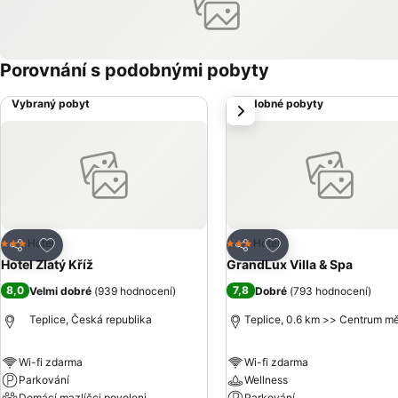
Porovnání s podobnými pobyty
Vybraný pobyt
Podobné pobyty
další
Přidat na seznam oblíbených hotelů
Přidat na seznam ob
Hotel
Hotel
3 Počet hvězdiček
3 Počet hvězdiček
Sdílet
Sdílet
Hotel Zlatý Kříž
GrandLux Villa & Spa
8,0
7,8
Velmi dobré
(
939 hodnocení
)
Dobré
(
793 hodnocení
)
Teplice, Česká republika
Teplice, 0.6 km >> Centrum m
Wi-fi zdarma
Wi-fi zdarma
Parkování
Wellness
Domácí mazlíčci povoleni
Parkování