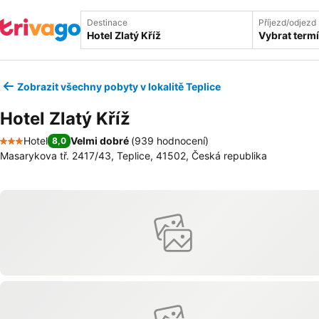
Destinace
Příjezd/odjezd
Vybrat term
Zobrazit všechny pobyty v lokalitě Teplice
Hotel Zlatý Kříž
Hotel
Velmi dobré
(
939 hodnocení
)
8,0
3 Počet hvězdiček
Masarykova tř. 2417/43, Teplice, 41502, Česká republika