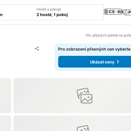
Hosté a pokoje
CS · Kč
P
ín
2 hosté, 1 pokoj
Vliv přijatých plateb na poř
Přidat na seznam oblíbených hotelů
Pro zobrazení přesných cen vyberte
Sdílet
Ukázat ceny