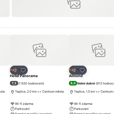
líbených hotelů
Přidat na seznam oblíbených hotelů
Přidat na seznam 
Hotel
Hotel
3 Počet hvězdiček
3 Počet hvězdiček
Sdílet
Sdílet
Hotel Panorama
Almond
7,3
8,0
(
1 630 hodnocení
)
Velmi dobré
(
913 hodnoc
ěsta
Teplice, 2.0 km >> Centrum města
Teplice, 1.5 km >> Centrum
Wi-fi zdarma
Wi-fi zdarma
Parkování
Parkování
Domácí mazlíčci povoleni
Domácí mazlíčci povoleni