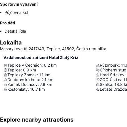
Sportovní vybavení
Půjčovna kol
Pro děti
Dětská jídla
Lokalita
Masarykova tř. 2417/43, Teplice, 41502, Česká republika
Vzdálenost od zařízení Hotel Zlatý Kříž
Teplice v Čechách
:
0.2
km
Rýzmburk
:
11.
Teplice
:
0.9
km
Čínoherní stud
Teplický Zámek
:
1.1
km
Hrad Střekov
:
Doubravská hora
:
2.1
km
ZOO Ústí nad
Zámek Duchcov
:
7.9
km
Skalka
:
18.8
k
Kostomlaty
:
10.7
km
Letiště Drážď
Explore nearby attractions