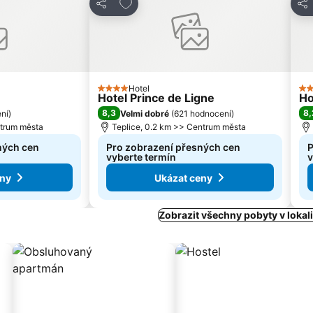
am oblíbených hotelů
Přidat na seznam oblíbených hotelů
Sdílet
Sdí
Hotel
4 Počet hvězdiček
3 
Hotel Prince de Ligne
Ho
8,3
8,
ní
)
Velmi dobré
(
621 hodnocení
)
ntrum města
Teplice, 0.2 km >> Centrum města
ných cen
Pro zobrazení přesných cen
P
vyberte termín
v
eny
Ukázat ceny
Zobrazit všechny pobyty v lokali