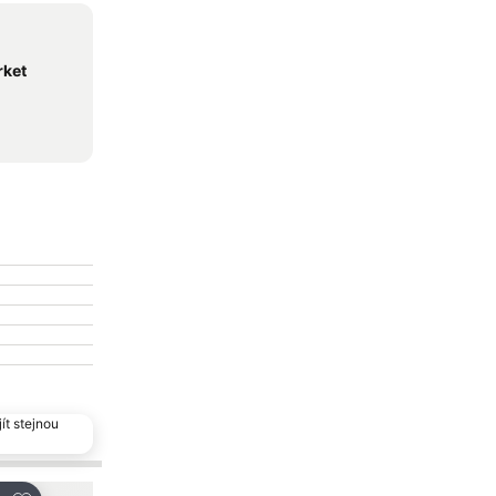
rket
ít stejnou