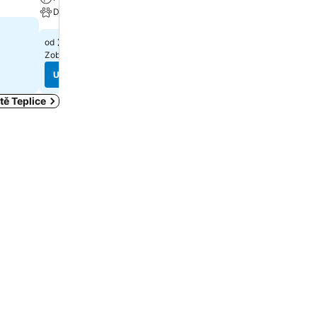
Domácí mazlíčci povoleni
1 681 Kč
od
2 070 Kč
od
Zobrazte si ceny z
7 webů
Zobrazte si ceny z
2 webů
Ukázat ceny
Ukázat ceny
tě Teplice