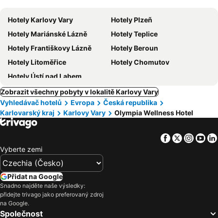
Hotely Karlovy Vary
Hotely Plzeň
Hotely Mariánské Lázně
Hotely Teplice
Hotely Františkovy Lázně
Hotely Beroun
Hotely Litoměřice
Hotely Chomutov
Hotely Ústí nad Labem
Zobrazit všechny pobyty v lokalitě Karlovy Vary
Vyhledávač hotelů
Evropa
Česká republika
Karlovarský kraj
Karlovy Vary
Olympia Wellness Hotel
Facebook
Twitter
Insta
Yo
Vyberte zemi
Přidat na Google
Snadno najděte naše výsledky:
přidejte trivago jako preferovaný zdroj
na Google.
Společnost