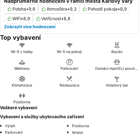
Nadprůměrné hodnocení v rámci města Karlovy Vary
Poloha
•
9,6
Atmosféra
•
9,3
Pohodlí pokoje
•
8,9
WiFi
•
8,9
Vstřícnost
•
8,8
Zobrazit více hodnocení
Top vybavení
Wi-fi v lobby
Wi-fi na pokoji
Bazén
Wellness
Parkování
Domácí mazlíčci povoleni
Klimatizace
Restaurace
Hotelový bar
Posilovna
Veškeré vybavení
Vybavení a služby ubytovacího zařízení
Výtah
Posilovna
Parkování
terasa