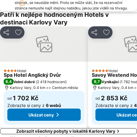
Švýcarská Bouda – Abertamy
Fichtelbergbahn
stránek, se neustále mění. Proto se může stát, že na rezervační
stránce nemusíte najít stejnou nabídku, jakou jste viděli na trivagu.
Elza Ski – Vejprty
Krajka – Kraslice
Patří k nejlépe hodnoceným Hotels v
Jan Becher Muzeum - Becherovka
Golf Resort Karlovy Vary
destinaci Karlovy Vary
Letiště Karlovy Vary
Klášter Teplá
Sdílet
Přidat na seznam oblíbených hotelů
Sdílet
Přidat na se
Kurpark
Cristal Palace
Státní zámek Manětín
Chebský hrad
Heiterer Blick
Sadová kolonáda
Náprava – Jáchymov-Nové Město
Eduard
Skipot – Ski areál Potůčky
Hotel
Chyše
Hotel
4 Počet hvězdiček
5 Počet hvězdiček
Spa Hotel Anglický Dvůr
Savoy Westend Ho
Saporo – Kraslice
Erzgebirgsmuseum mit Besucherbergwerk Im Gößner
8,4
8,7
Velmi dobré
(
2 418 hodnocení
)
Vynikající
(
1 782 ho
Karlovy Vary, 0.4 km >> Centrum města
Karlovy Vary, 0.4 km 
Ostroh
1 702 Kč
2 853 Kč
od
od
Zobrazte si ceny z
6 webů
Zobrazte si ceny z
4
Ukázat ceny
Ukázat c
Zobrazit všechny pobyty v lokalitě Karlovy Vary