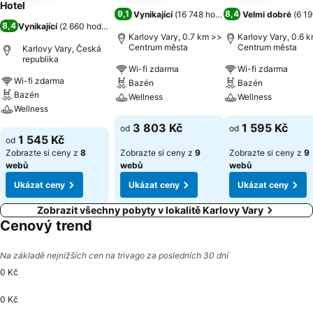
Hotel
9,1
8,4
Vynikající
(
16 748 hodnocení
Velmi dobré
)
(
6 1
8,4
Vynikající
(
2 660 hodnocení
)
Karlovy Vary, 0.7 km >>
Karlovy Vary, 0.6 
Centrum města
Centrum města
Karlovy Vary, Česká
republika
Wi-fi zdarma
Wi-fi zdarma
Wi-fi zdarma
Bazén
Bazén
Bazén
Wellness
Wellness
Wellness
Ukázat ceny
Ukázat ceny
3 803 Kč
1 595 Kč
od
od
Ukázat ceny
1 545 Kč
od
Zobrazte si ceny z
8
Zobrazte si ceny z
9
Zobrazte si ceny z
9
webů
webů
webů
Ukázat ceny
Ukázat ceny
Ukázat ceny
Zobrazit všechny pobyty v lokalitě Karlovy Vary
Cenový trend
Na základě nejnižších cen na trivago za posledních 30 dní
0 Kč
0 Kč