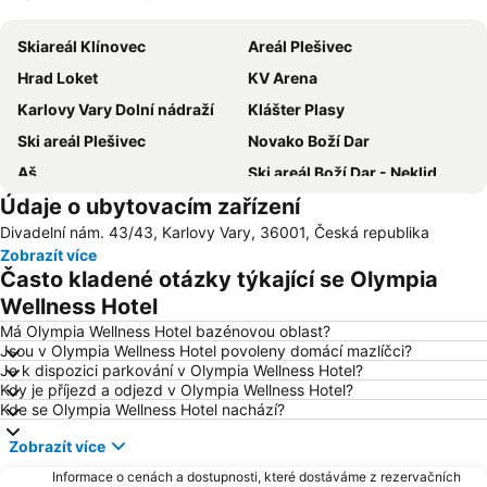
Zvětšit mapu
Skiareál Klínovec
Areál Plešivec
Hrad Loket
KV Arena
Karlovy Vary Dolní nádraží
Klášter Plasy
Ski areál Plešivec
Novako Boží Dar
Aš
Ski areál Boží Dar - Neklid
Údaje o ubytovacím zařízení
Kolonada
Ski Area Mariánské Lázne
Divadelní nám. 43/43, Karlovy Vary, 36001, Česká republika
Skiáreal Novako
Sibyllenbad
Zobrazít více
Promenáda
Jáchymov Střed
Často kladené otázky týkající se Olympia
Krásný Dvůr
Tržní kolonáda
Wellness Hotel
Mlýnská kolonáda
Dostihové závodiště Karlovy Vary
Má Olympia Wellness Hotel bazénovou oblast?
Jsou v Olympia Wellness Hotel povoleny domácí mazlíčci?
Ski Centrum Bublava - Stříbrná
Rathskeller
Je k dispozici parkování v Olympia Wellness Hotel?
Kdy je příjezd a odjezd v Olympia Wellness Hotel?
Lázně I
Sklárna Moser
Kde se Olympia Wellness Hotel nachází?
Horské středisko Pam
Horní Halže
Zobrazít více
Aquaforum
Vřídelní kolonáda
Informace o cenách a dostupnosti, které dostáváme z rezervačních