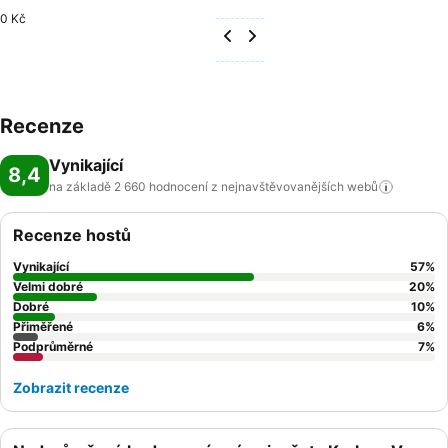
0 Kč
Recenze
Vynikající
8,4
na základě 2 660 hodnocení z nejnavštěvovanějších
webů
Recenze hostů
Vynikající
57
%
Velmi dobré
20
%
Dobré
10
%
Přiměřené
6
%
Podprůměrné
7
%
Zobrazit recenze