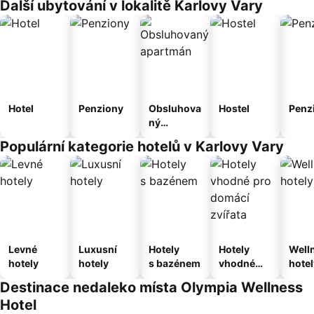
Další ubytování v lokalitě Karlovy Vary
Hotel
Penziony
Obsluhova
Hostel
Penz
ný
apartmán
Populární kategorie hotelů v Karlovy Vary
Levné
Luxusní
Hotely
Hotely
Well
hotely
hotely
s bazénem
vhodné
hotel
pro
Destinace nedaleko místa Olympia Wellness
domácí
Hotel
zvířata