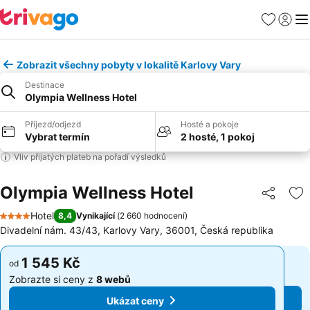
Oblíbené
Přihlási
Me
Zobrazit všechny pobyty v lokalitě Karlovy Vary
Destinace
Olympia Wellness Hotel
Příjezd/odjezd
Hosté a pokoje
Vybrat termín
2 hosté, 1 pokoj
Vliv přijatých plateb na pořadí výsledků
Olympia Wellness Hotel
Sdílet
Př
Hotel
8,4
Vynikající
(
2 660 hodnocení
)
4 Počet hvězdiček
Divadelní nám. 43/43, Karlovy Vary, 36001, Česká republika
1 545 Kč
1 545 Kč
od
od
Zobrazte si ceny z
8 webů
Zobrazte si ceny z
8 webů
Ukázat ceny
Ukázat ceny