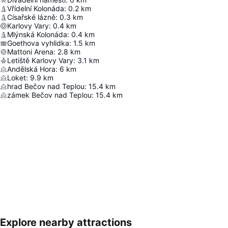
Vřídelní Kolonáda
:
0.2
km
Císařské lázně
:
0.3
km
Karlovy Vary
:
0.4
km
Mlýnská Kolonáda
:
0.4
km
Goethova vyhlidka
:
1.5
km
Mattoni Arena
:
2.8
km
Letiště Karlovy Vary
:
3.1
km
Andělská Hora
:
6
km
Loket
:
9.9
km
hrad Bečov nad Teplou
:
15.4
km
zámek Bečov nad Teplou
:
15.4
km
Explore nearby attractions