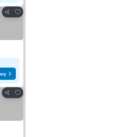
Přidat na seznam oblíbených hotelů
Sdílet
eny
Přidat na seznam oblíbených hotelů
Sdílet