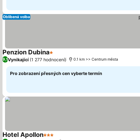
Oblíbená volba
Penzion Dubina
1 Počet hvězdiček
Vynikající
(1 277 hodnocení)
9,1
0.1 km >> Centrum města
Pro zobrazení přesných cen vyberte termín
Hotel Apollon
3 Počet hvězdiček