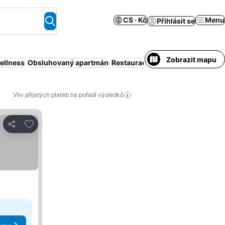
CS · Kč
Menu
Přihlásit se
Zobrazit mapu
ellness
Obsluhovaný apartmán
Restaurace
Vířivka
Wi-Fi
Vliv přijatých plateb na pořadí výsledků
Přidat na seznam oblíbených hotelů
Sdílet