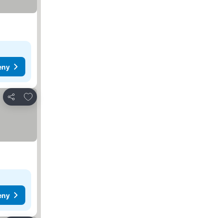
eny
Přidat na seznam oblíbených hotelů
Sdílet
eny