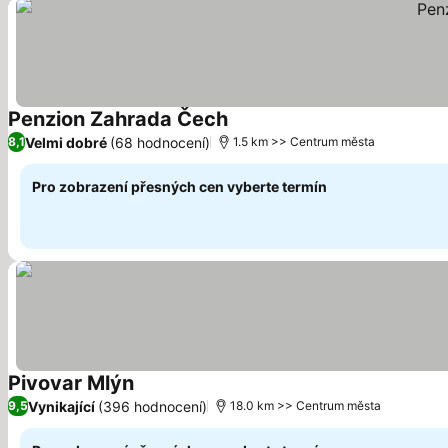
Penzion Zahrada Čech
Velmi dobré
(68 hodnocení)
8,1
1.5 km >> Centrum města
Pro zobrazení přesných cen vyberte termín
Pivovar Mlýn
Vynikající
(396 hodnocení)
9,5
18.0 km >> Centrum města