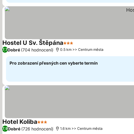
Hostel U Sv. Štěpána
3 Počet hvězdiček
Dobré
(704 hodnocení)
7,7
0.5 km >> Centrum města
Pro zobrazení přesných cen vyberte termín
Hotel Koliba
3 Počet hvězdiček
Dobré
(726 hodnocení)
7,9
1.6 km >> Centrum města