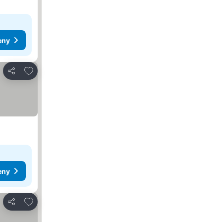
eny
Přidat na seznam oblíbených hotelů
Sdílet
eny
Přidat na seznam oblíbených hotelů
Sdílet