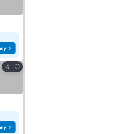
eny
Přidat na seznam oblíbených hotelů
Sdílet
eny