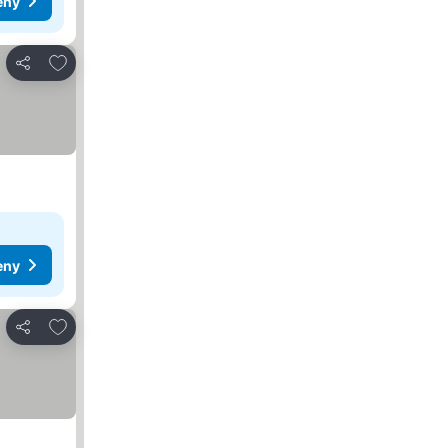
eny
Přidat na seznam oblíbených hotelů
Sdílet
eny
Přidat na seznam oblíbených hotelů
Sdílet