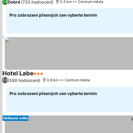
Dobré
(733 hodnocení)
7,8
0.3 km >> Centrum města
Pro zobrazení přesných cen vyberte termín
Hotel Labe
3 Počet hvězdiček
(589 hodnocení)
7,2
0.8 km >> Centrum města
Pro zobrazení přesných cen vyberte termín
Oblíbená volba