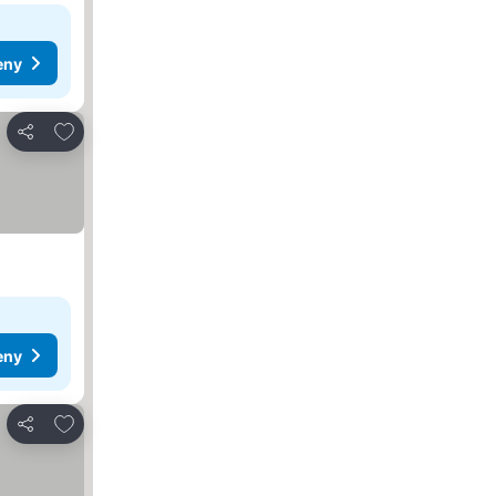
eny
Přidat na seznam oblíbených hotelů
Sdílet
eny
Přidat na seznam oblíbených hotelů
Sdílet