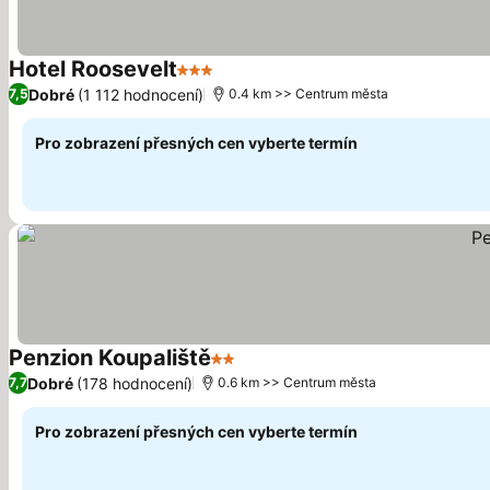
Hotel Roosevelt
3 Počet hvězdiček
Dobré
(1 112 hodnocení)
7,5
0.4 km >> Centrum města
Pro zobrazení přesných cen vyberte termín
Penzion Koupaliště
2 Počet hvězdiček
Dobré
(178 hodnocení)
7,7
0.6 km >> Centrum města
Pro zobrazení přesných cen vyberte termín