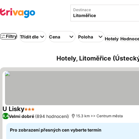
Destinace
Filtry
Třídit dle
Cena
Poloha
Hotely
Hodnoce
Hotely, Litoměřice (Ústecký
U Lisky
3 Počet hvězdiček
Velmi dobré
(894 hodnocení)
8,4
15.3 km >> Centrum města
Pro zobrazení přesných cen vyberte termín