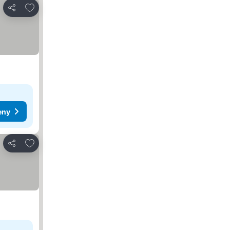
Přidat na seznam oblíbených hotelů
Sdílet
eny
Přidat na seznam oblíbených hotelů
Sdílet