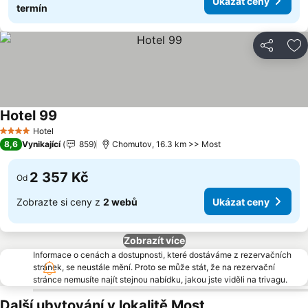
Ukázat ceny
termín
Sdílet
Př
Hotel 99
Hotel
4 Počet hvězdiček
8,6
Vynikající
859
Chomutov, 16.3 km >> Most
2 357 Kč
Od
Zobrazte si ceny z
2 webů
Ukázat ceny
Zobrazít více
Informace o cenách a dostupnosti, které dostáváme z rezervačních
stránek, se neustále mění. Proto se může stát, že na rezervační
stránce nemusíte najít stejnou nabídku, jakou jste viděli na trivagu.
Další ubytování v lokalitě Most