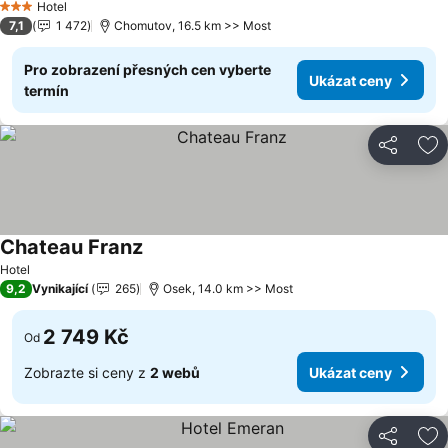
Hotel
3 Počet hvězdiček
7,1
1 472
Chomutov, 16.5 km >> Most
Pro zobrazení přesných cen vyberte
Ukázat ceny
termín
Sdílet
Př
Chateau Franz
Hotel
9,2
Vynikající
265
Osek, 14.0 km >> Most
2 749 Kč
Od
Zobrazte si ceny z
2 webů
Ukázat ceny
Sdílet
Př