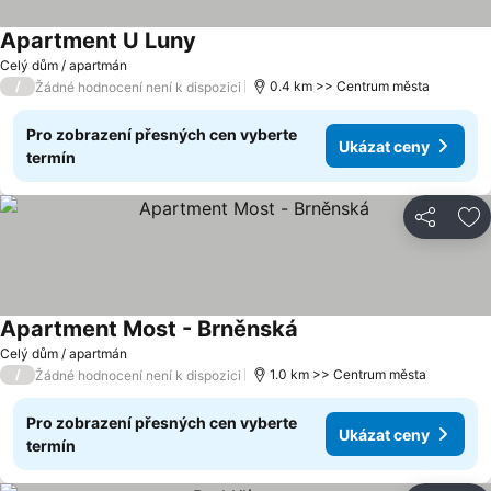
Apartment U Luny
Celý dům / apartmán
/
0.4 km >> Centrum města
Žádné hodnocení není k dispozici
Pro zobrazení přesných cen vyberte
Ukázat ceny
termín
Sdílet
Př
Apartment Most - Brněnská
Celý dům / apartmán
/
1.0 km >> Centrum města
Žádné hodnocení není k dispozici
Pro zobrazení přesných cen vyberte
Ukázat ceny
termín