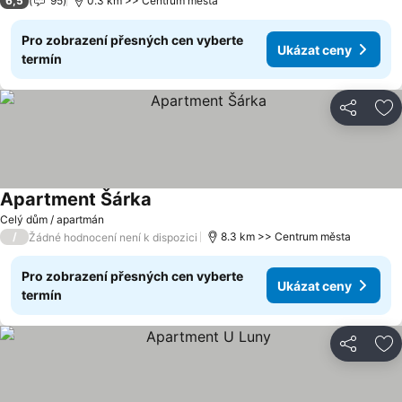
6,5
95
0.3 km >> Centrum města
Pro zobrazení přesných cen vyberte
Ukázat ceny
termín
Sdílet
Př
Apartment Šárka
Celý dům / apartmán
/
8.3 km >> Centrum města
Žádné hodnocení není k dispozici
Pro zobrazení přesných cen vyberte
Ukázat ceny
termín
Sdílet
Př