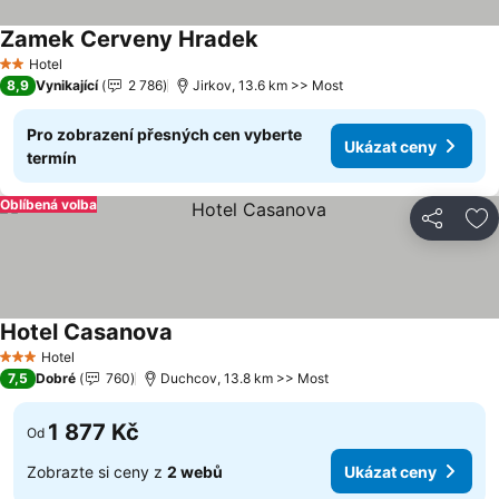
Zamek Cerveny Hradek
Hotel
2 Počet hvězdiček
8,9
Vynikající
2 786
Jirkov, 13.6 km >> Most
Pro zobrazení přesných cen vyberte
Ukázat ceny
termín
Oblíbená volba
Sdílet
Př
Hotel Casanova
Hotel
3 Počet hvězdiček
7,5
Dobré
760
Duchcov, 13.8 km >> Most
1 877 Kč
Od
Zobrazte si ceny z
2 webů
Ukázat ceny