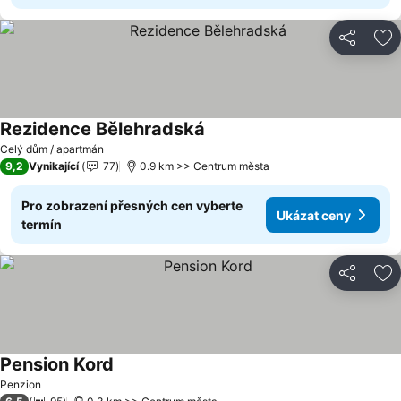
Sdílet
Př
Rezidence Bělehradská
Celý dům / apartmán
9,2
Vynikající
77
0.9 km >> Centrum města
Pro zobrazení přesných cen vyberte
Ukázat ceny
termín
Sdílet
Př
Pension Kord
Penzion