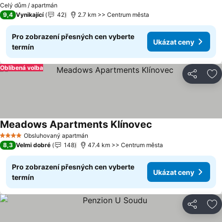
Celý dům / apartmán
9,4
Vynikající
42
2.7 km >> Centrum města
Pro zobrazení přesných cen vyberte
Ukázat ceny
termín
Oblíbená volba
Sdílet
Př
Meadows Apartments Klínovec
Obsluhovaný apartmán
4 Počet hvězdiček
8,3
Velmi dobré
148
47.4 km >> Centrum města
Pro zobrazení přesných cen vyberte
Ukázat ceny
termín
Sdílet
Př