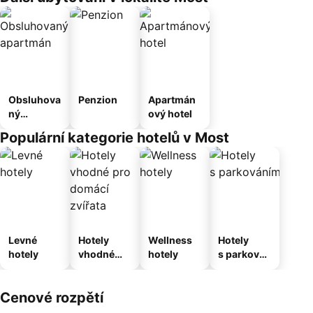
Obsluhova
Penzion
Apartmán
ný
ový hotel
apartmán
Populární kategorie hotelů v Most
Levné
Hotely
Wellness
Hotely
hotely
vhodné
hotely
s parkován
pro
ím
domácí
Cenové rozpětí
zvířata