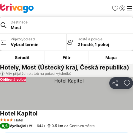
Oblíbené
Přihlási
Me
Destinace
Most
Příjezd/odjezd
Hosté a pokoje
Vybrat termín
2 hosté, 1 pokoj
Seřadit
Filtr
Mapa
Hotely, Most (Ústecký kraj, Česká republika)
Vliv přijatých plateb na pořadí výsledků
Oblíbená volba
Sdílet
Př
Hotel Kapitol
Hotel
4 Počet hvězdiček
8,6
Vynikající
1 644
0.5 km >> Centrum města