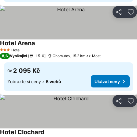
Sdílet
Př
Hotel Arena
Hotel
3 Počet hvězdiček
8,6
Vynikající
1 510
Chomutov, 15.2 km >> Most
2 095 Kč
Od
Zobrazte si ceny z
5 webů
Ukázat ceny
Sdílet
Př
Hotel Clochard