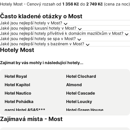
Hotely Most -
Cenový rozsah
od
‎1 356 Kč
do
‎2 749 Kč
(cena za noc)
Často kladené otázky o Most
Jaké jsou nejlepší hotely v Most?
Jaké jsou nejlepší luxusní hotely v Most?
Jaké jsou nejlepší hotely přívětivé k domácím mazlíčkům v Most?
Jaké jsou nejlepší hotely se spa v Most?
Jaké jsou nejlepší hotely s bazénem v Most?
Hotely Most
Zajímat by vás mohly i následující hotely...
Hotel Royal
Hotel Clochard
Hotel Kapitol
Almond
Hotel Nautico
Hotel Cascade
Hotel Pohádka
Hotel Loucky
garni Hotel ASAS***
Hotel Green House
Zajímavá místa - Most
Hotel Casanova
Černy Andēl
Hotel Širák
Hotel Chicago