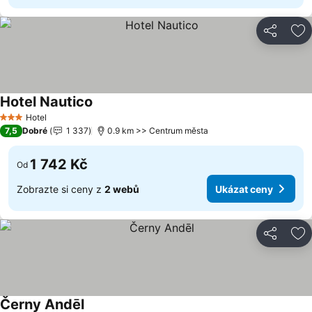
Sdílet
Př
Hotel Nautico
Hotel
3 Počet hvězdiček
7,5
Dobré
1 337
0.9 km >> Centrum města
1 742 Kč
Od
Zobrazte si ceny z
2 webů
Ukázat ceny
Sdílet
Př
Černy Andēl