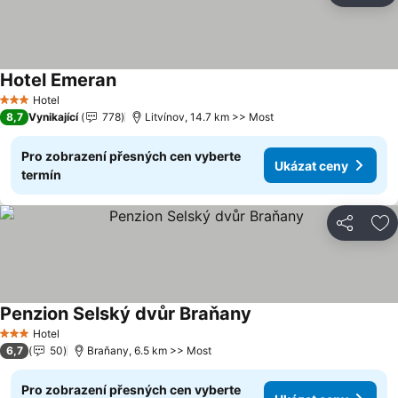
Hotel Emeran
Hotel
3 Počet hvězdiček
8,7
Vynikající
778
Litvínov, 14.7 km >> Most
Pro zobrazení přesných cen vyberte
Ukázat ceny
termín
Sdílet
Př
Penzion Selský dvůr Braňany
Hotel
3 Počet hvězdiček
6,7
50
Braňany, 6.5 km >> Most
Pro zobrazení přesných cen vyberte