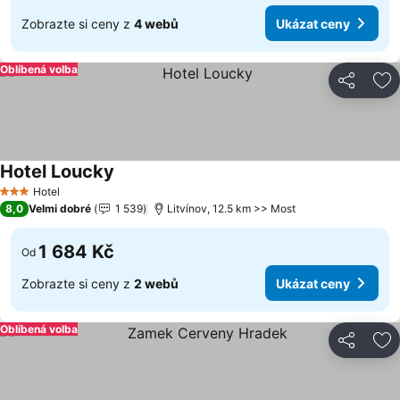
Zobrazte si ceny z
4 webů
Ukázat ceny
Oblíbená volba
Sdílet
Př
Hotel Loucky
Hotel
3 Počet hvězdiček
8,0
Velmi dobré
1 539
Litvínov, 12.5 km >> Most
1 684 Kč
Od
Zobrazte si ceny z
2 webů
Ukázat ceny
Oblíbená volba
Sdílet
Př