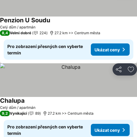
Penzion U Soudu
Celý dům / apartmán
8,4
Velmi dobré
224
27.2 km >> Centrum města
Pro zobrazení přesných cen vyberte
Ukázat ceny
termín
Sdílet
Př
Chalupa
Celý dům / apartmán
9,2
Vynikající
89
27.2 km >> Centrum města
Pro zobrazení přesných cen vyberte
Ukázat ceny
termín