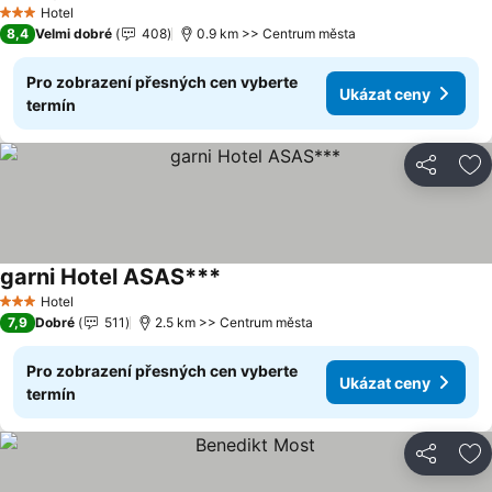
Hotel
3 Počet hvězdiček
8,4
Velmi dobré
408
0.9 km >> Centrum města
Pro zobrazení přesných cen vyberte
Ukázat ceny
termín
Sdílet
Př
garni Hotel ASAS***
Hotel
3 Počet hvězdiček
7,9
Dobré
511
2.5 km >> Centrum města
Pro zobrazení přesných cen vyberte
Ukázat ceny
termín
Sdílet
Př