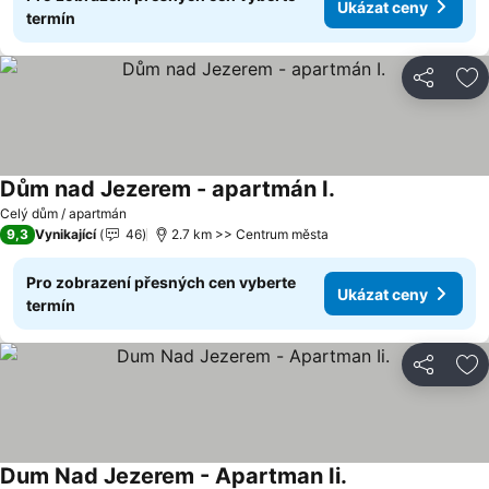
Ukázat ceny
termín
Sdílet
Př
Dům nad Jezerem - apartmán I.
Celý dům / apartmán
9,3
Vynikající
46
2.7 km >> Centrum města
Pro zobrazení přesných cen vyberte
Ukázat ceny
termín
Sdílet
Př
Dum Nad Jezerem - Apartman Ii.