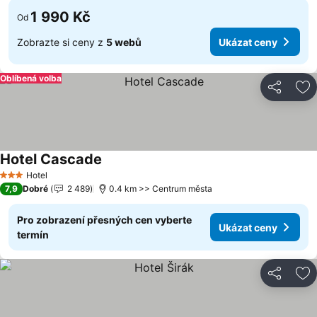
1 990 Kč
Od
Zobrazte si ceny z
5 webů
Ukázat ceny
Oblíbená volba
Sdílet
Př
Hotel Cascade
Hotel
3 Počet hvězdiček
7,9
Dobré
2 489
0.4 km >> Centrum města
Pro zobrazení přesných cen vyberte
Ukázat ceny
termín
Sdílet
Př