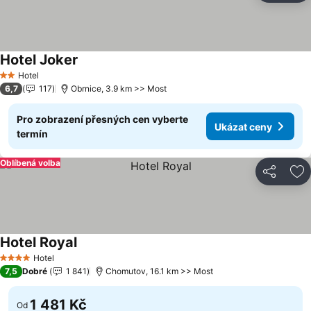
Hotel Joker
Hotel
2 Počet hvězdiček
6,7
117
Obrnice, 3.9 km >> Most
Pro zobrazení přesných cen vyberte
Ukázat ceny
termín
Oblíbená volba
Sdílet
Př
Hotel Royal
Hotel
4 Počet hvězdiček
7,5
Dobré
1 841
Chomutov, 16.1 km >> Most
1 481 Kč
Od