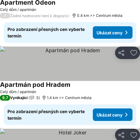
Apartment Odeon
Celý dům / apartmán
/
0.4 km >> Centrum města
Žádné hodnocení není k dispozici
Pro zobrazení přesných cen vyberte
Ukázat ceny
termín
Sdílet
Př
Apartmán pod Hradem
Celý dům / apartmán
9,7
Vynikající
3
1.4 km >> Centrum města
Pro zobrazení přesných cen vyberte
Ukázat ceny
termín
Sdílet
Př