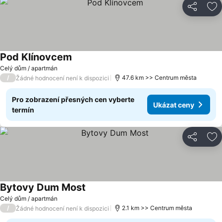
Sdílet
Př
Pod Klínovcem
Celý dům / apartmán
/
47.6 km >> Centrum města
Žádné hodnocení není k dispozici
Pro zobrazení přesných cen vyberte
Ukázat ceny
termín
Sdílet
Př
Bytovy Dum Most
Celý dům / apartmán
/
2.1 km >> Centrum města
Žádné hodnocení není k dispozici