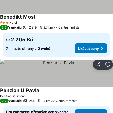
Benedikt Most
Hotel
3 Počet hvězdiček
8,5
Vynikající
2 219
2.7 km >> Centrum města
2 205 Kč
Od
Zobrazte si ceny z
2 webů
Ukázat ceny
Sdílet
Př
Penzion U Pavla
Penzion se snídaní
9,2
Vynikající
245
1.4 km >> Centrum města
Pro zobrazení přesných cen vyberte