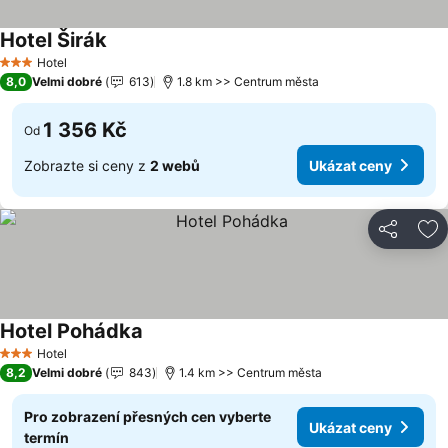
Hotel Širák
Hotel
3 Počet hvězdiček
8,0
Velmi dobré
613
1.8 km >> Centrum města
1 356 Kč
Od
Zobrazte si ceny z
2 webů
Ukázat ceny
Sdílet
Př
Hotel Pohádka
Hotel
3 Počet hvězdiček
8,2
Velmi dobré
843
1.4 km >> Centrum města
Pro zobrazení přesných cen vyberte
Ukázat ceny
termín