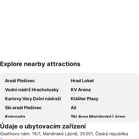
Explore nearby attractions
Zvětšit mapu
Areál Plešivec
Hrad Loket
Vodní nádrž Hracholusky
KV Arena
Karlovy Vary Dolní nádraží
Klášter Plasy
Ski areál Plešivec
Aš
Kolonada
Ski Area Mariánské Lázne
Údaje o ubytovacím zařízení
Sibyllenbad
Skiáreal Novako
Goethovo nám. 16/1, Mariánské Lázně, 35301, Česká republika
Promenáda
Jáchymov Střed