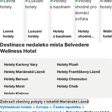
Levné
Luxusní
Hotely
Hotely
Well
hotely
hotely
s bazénem
vhodné
hotel
pro
Destinace nedaleko místa Belvedere
domácí
Wellness Hotel
zvířata
Hotely Karlovy Vary
Hotely Plzeň
Hotely Mariánské Lázně
Hotely Františkovy Lázně
Hotely Beroun
Hotely Chomutov
Hotely Most
Hotely Cheb
Hotely Klatovy
Zobrazit všechny pobyty v lokalitě Mariánské Lázně
Vyhledávač hotelů
Evropa
Česká republika