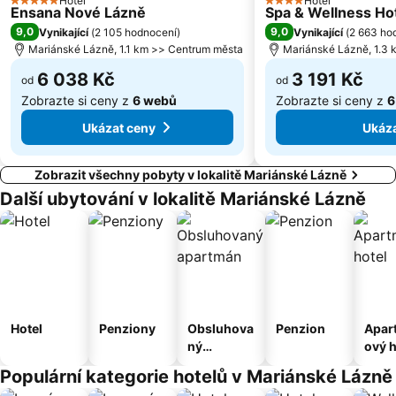
Hotel
Hotel
5 Počet hvězdiček
4 Počet hvězdiček
Ensana Nové Lázně
Spa & Wellness Ho
9,0
9,0
Vynikající
(
2 105 hodnocení
)
Vynikající
(
2 663 ho
Mariánské Lázně, 1.1 km >> Centrum města
Mariánské Lázně, 1.3
6 038 Kč
3 191 Kč
od
od
Zobrazte si ceny z
6 webů
Zobrazte si ceny z
6
Ukázat ceny
Ukáza
Zobrazit všechny pobyty v lokalitě Mariánské Lázně
Další ubytování v lokalitě Mariánské Lázně
Hotel
Penziony
Obsluhova
Penzion
Apar
ný
ový h
apartmán
Populární kategorie hotelů v Mariánské Lázně