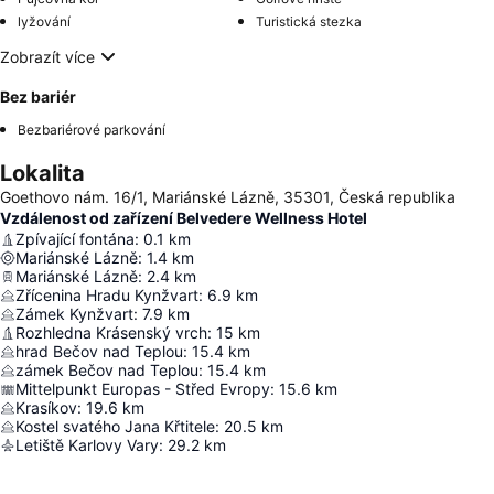
lyžování
Turistická stezka
Zobrazít více
Bez bariér
Bezbariérové parkování
Lokalita
Goethovo nám. 16/1, Mariánské Lázně, 35301, Česká republika
Vzdálenost od zařízení Belvedere Wellness Hotel
Zpívající fontána
:
0.1
km
Mariánské Lázně
:
1.4
km
Mariánské Lázně
:
2.4
km
Zřícenina Hradu Kynžvart
:
6.9
km
Zámek Kynžvart
:
7.9
km
Rozhledna Krásenský vrch
:
15
km
hrad Bečov nad Teplou
:
15.4
km
zámek Bečov nad Teplou
:
15.4
km
Mittelpunkt Europas - Střed Evropy
:
15.6
km
Krasíkov
:
19.6
km
Kostel svatého Jana Křtitele
:
20.5
km
Letiště Karlovy Vary
:
29.2
km