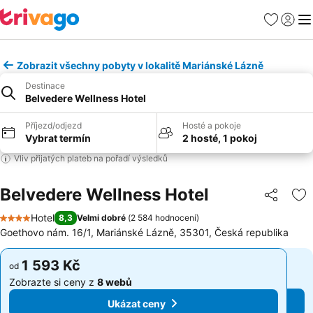
Oblíbené
Přihlási
Me
Zobrazit všechny pobyty v lokalitě Mariánské Lázně
Destinace
Belvedere Wellness Hotel
Příjezd/odjezd
Hosté a pokoje
Vybrat termín
2 hosté, 1 pokoj
Vliv přijatých plateb na pořadí výsledků
Belvedere Wellness Hotel
Sdílet
Př
Hotel
8,3
Velmi dobré
(
2 584 hodnocení
)
4 Počet hvězdiček
Goethovo nám. 16/1, Mariánské Lázně, 35301, Česká republika
1 593 Kč
1 593 Kč
od
od
Zobrazte si ceny z
8 webů
Zobrazte si ceny z
8 webů
Ukázat ceny
Ukázat ceny