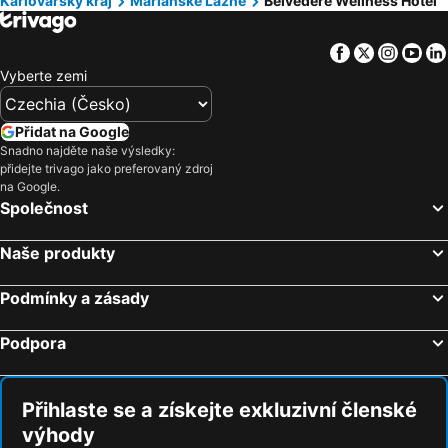
Karlovarský kraj
Mariánské Lázně
Belvedere Wellness Hotel
Facebook
Twitter
Insta
Yo
Vyberte zemi
Přidat na Google
Snadno najděte naše výsledky:
přidejte trivago jako preferovaný zdroj
na Google.
Společnost
Naše produkty
Podmínky a zásady
Podpora
Přihlaste se a získejte exkluzivní členské
výhody