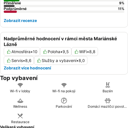
Přiměřené
9
%
Podprůměrné
11
%
Zobrazit recenze
Nadprůměrné hodnocení v rámci města Mariánské
Lázně
Atmosféra
•
10
Poloha
•
9,5
WiFi
•
8,8
Servis
•
8,6
Služby a vybavení
•
8,0
Zobrazit více hodnocení
Top vybavení
Wi-fi v lobby
Wi-fi na pokoji
Bazén
Wellness
Parkování
Domácí mazlíčci povoleni
Restaurace
Veškeré vybavení