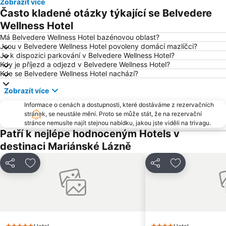
Zobrazít více
Tržní kolonáda
Dostihové závodiště Karlovy Vary
Často kladené otázky týkající se Belvedere
Mlýnská kolonáda
Ski Centrum Bublava - Stříbrná
Wellness Hotel
Aquaforum
Sklárna Moser
Má Belvedere Wellness Hotel bazénovou oblast?
Jsou v Belvedere Wellness Hotel povoleny domácí mazlíčci?
Lázně I
Horské středisko Pam
Je k dispozici parkování v Belvedere Wellness Hotel?
Kdy je příjezd a odjezd v Belvedere Wellness Hotel?
Vřídelní kolonáda
Krajka – Kraslice
Kde se Belvedere Wellness Hotel nachází?
Švýcarská Bouda – Abertamy
Kurpark
Zobrazít více
Cristal Palace
Klášter Teplá
Informace o cenách a dostupnosti, které dostáváme z rezervačních
Chebský hrad
Letiště Karlovy Vary
stránek, se neustále mění. Proto se může stát, že na rezervační
stránce nemusíte najít stejnou nabídku, jakou jste viděli na trivagu.
Golf Resort Karlovy Vary
Jan Becher Muzeum - Becherovka
Patří k nejlépe hodnoceným Hotels v
Státní zámek Manětín
Kladrubský klášter
destinaci Mariánské Lázně
Heiterer Blick
Sadová kolonáda
Sdílet
Přidat na seznam oblíbených hotelů
Sdílet
Přidat na se
Ostroh
Chyše
Saporo – Kraslice
Náprava – Jáchymov-Nové Město
Eduard
Skipot – Ski areál Potůčky