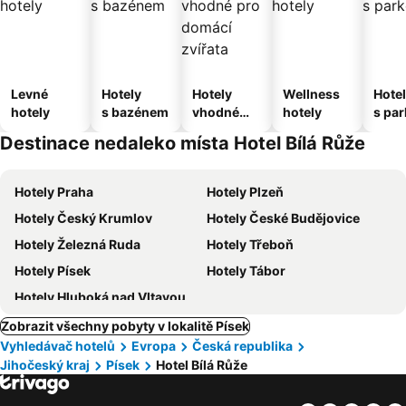
Levné
Hotely
Hotely
Wellness
Hote
hotely
s bazénem
vhodné
hotely
s pa
pro
ím
Destinace nedaleko místa Hotel Bílá Růže
domácí
zvířata
Hotely Praha
Hotely Plzeň
Hotely Český Krumlov
Hotely České Budějovice
Hotely Železná Ruda
Hotely Třeboň
Hotely Písek
Hotely Tábor
Hotely Hluboká nad Vltavou
Zobrazit všechny pobyty v lokalitě Písek
Vyhledávač hotelů
Evropa
Česká republika
Jihočeský kraj
Písek
Hotel Bílá Růže