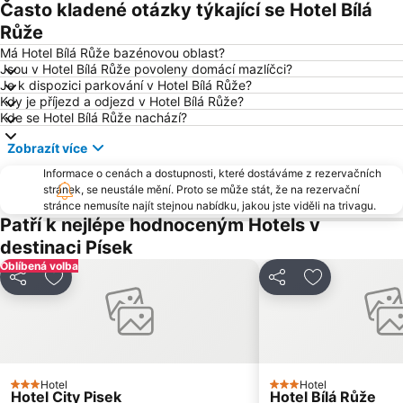
Často kladené otázky týkající se Hotel Bílá
Kratochvíle
Zoo Ohrada
Růže
Relax Monínec
Ski areál Záluží
Má Hotel Bílá Růže bazénovou oblast?
Jsou v Hotel Bílá Růže povoleny domácí mazlíčci?
Zámek Chanovice
Libín – Libínské sedlo
Je k dispozici parkování v Hotel Bílá Růže?
Kdy je příjezd a odjezd v Hotel Bílá Růže?
Kubova Huť
Kde se Hotel Bílá Růže nachází?
Zobrazít více
Informace o cenách a dostupnosti, které dostáváme z rezervačních
stránek, se neustále mění. Proto se může stát, že na rezervační
stránce nemusíte najít stejnou nabídku, jakou jste viděli na trivagu.
Patří k nejlépe hodnoceným Hotels v
destinaci Písek
Oblíbená volba
Sdílet
Přidat na seznam oblíbených hotelů
Sdílet
Přidat na se
Hotel
Hotel
3 Počet hvězdiček
3 Počet hvězdiček
Hotel City Pisek
Hotel Bílá Růže