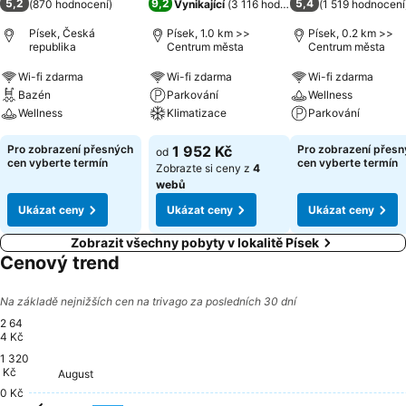
5,2
9,2
5,4
(
870 hodnocení
)
Vynikající
(
3 116 hodnocení
)
(
1 519 hodnocení
Písek, Česká
Písek, 1.0 km >>
Písek, 0.2 km >>
republika
Centrum města
Centrum města
Wi-fi zdarma
Wi-fi zdarma
Wi-fi zdarma
Bazén
Parkování
Wellness
Wellness
Klimatizace
Parkování
Pro zobrazení přesných
1 952 Kč
Pro zobrazení přes
od
cen vyberte termín
cen vyberte termín
Zobrazte si ceny z
4
webů
Ukázat ceny
Ukázat ceny
Ukázat ceny
Zobrazit všechny pobyty v lokalitě Písek
Cenový trend
Na základě nejnižších cen na trivago za posledních 30 dní
2 64
4 Kč
1 320
Thursday, August 20
2 644 Kč
Kč
Friday, August 07
2 444 Kč
Saturday, August 08
2 443 Kč
Saturday, August 15
2 397 Kč
August
Thursday, August 06
2 296 Kč
Sunday, August 09
2 250 Kč
Monday, August 10
2 250 Kč
Tuesday, August 11
2 251 Kč
Sunday, August
2 250 Kč
Wednesday, August 12
2 155 Kč
Thursday, August 13
2 153 Kč
Sunday, August 16
2 153 Kč
Monday, August 17
2 153 Kč
Friday, August 21
2 156 Kč
Saturday, August 
2 155 Kč
Monday, Augu
2 091 Kč
Wednesda
2 091 Kč
Sat
2 0
Frida
2 036
Friday, August 14
2 004 Kč
0 Kč