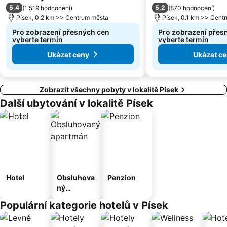
5,4
5,2
(
1 519 hodnocení
)
(
870 hodnocení
)
Písek, 0.2 km >> Centrum města
Písek, 0.1 km >> Cent
Pro zobrazení přesných cen
Pro zobrazení přes
vyberte termín
vyberte termín
Ukázat ceny
Ukázat c
Zobrazit všechny pobyty v lokalitě Písek
Další ubytování v lokalitě Písek
Hotel
Obsluhova
Penzion
ný
apartmán
Populární kategorie hotelů v Písek