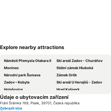
Explore nearby attractions
Zvětšit mapu
Náměstí Přemysla Otakara II
Ski areál Zadov - Churáňov
Monínec
Státní zámek Hluboká
Národní park Šumava
Zámek Orlík
Zadov – Kobyla
Ski areál U Horejšů - Zadov
Holašovice
Hrad Kašperk
Údaje o ubytovacím zařízení
Zámek Lnáře
Státní zámek Hluboká
Fráni Šrámka 169, Písek, 39701, Česká republika
Lyžařský areál České Žleby
Ski areál Kasperské Hory
Zobrazít více
Muzeum Sumavy Kasperské Hory
Muzeum historických motocyklů a expozice české hračky