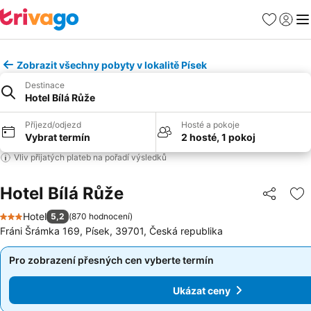
Oblíbené
Přihlási
Me
Zobrazit všechny pobyty v lokalitě Písek
Destinace
Hotel Bílá Růže
Příjezd/odjezd
Hosté a pokoje
Vybrat termín
2 hosté, 1 pokoj
Vliv přijatých plateb na pořadí výsledků
Hotel Bílá Růže
Sdílet
Př
Hotel
5,2
(
870 hodnocení
)
3 Počet hvězdiček
Fráni Šrámka 169, Písek, 39701, Česká republika
Pro zobrazení přesných cen vyberte termín
Pro zobrazení přesných cen vyberte termín
Ukázat ceny
Ukázat ceny