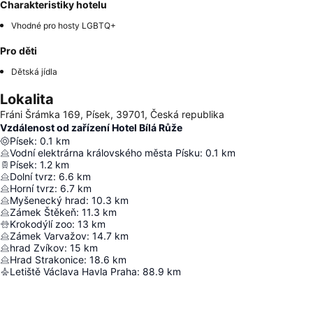
Charakteristiky hotelu
Vhodné pro hosty LGBTQ+
Pro děti
Dětská jídla
Lokalita
Fráni Šrámka 169, Písek, 39701, Česká republika
Vzdálenost od zařízení Hotel Bílá Růže
Písek
:
0.1
km
Vodní elektrárna královského města Písku
:
0.1
km
Písek
:
1.2
km
Dolní tvrz
:
6.6
km
Horní tvrz
:
6.7
km
Myšenecký hrad
:
10.3
km
Zámek Štěkeň
:
11.3
km
Krokodýlí zoo
:
13
km
Zámek Varvažov
:
14.7
km
hrad Zvíkov
:
15
km
Hrad Strakonice
:
18.6
km
Letiště Václava Havla Praha
:
88.9
km