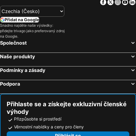
Facebook
Twitter
Insta
Yo
Přidat na Google
Snadno najděte naše výsledky:
přidejte trivago jako preferovaný zdroj
na Google.
Společnost
Naše produkty
Podmínky a zásady
Podpora
Přihlaste se a získejte exkluzivní členské
výhody
Přizpůsobte si prostředí
Věrnostní nabídky a ceny pro členy
Přihlásit se