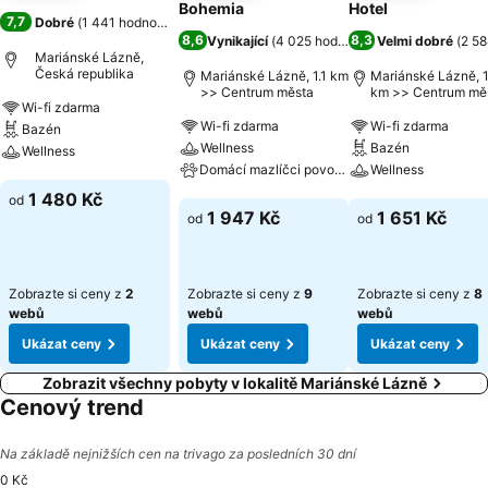
Bohemia
Hotel
7,7
Dobré
(
1 441 hodnocení
)
8,6
8,3
Vynikající
(
4 025 hodnocení
Velmi dobré
)
(
2 58
Mariánské Lázně,
Česká republika
Mariánské Lázně, 1.1 km
Mariánské Lázně, 1
>> Centrum města
km >> Centrum mě
Wi-fi zdarma
Wi-fi zdarma
Wi-fi zdarma
Bazén
Wellness
Bazén
Wellness
Domácí mazlíčci povoleni
Wellness
Ukázat ceny
1 480 Kč
od
Ukázat ceny
Ukázat ceny
1 947 Kč
1 651 Kč
od
od
Zobrazte si ceny z
2
Zobrazte si ceny z
9
Zobrazte si ceny z
8
webů
webů
webů
Ukázat ceny
Ukázat ceny
Ukázat ceny
Zobrazit všechny pobyty v lokalitě Mariánské Lázně
Cenový trend
Na základě nejnižších cen na trivago za posledních 30 dní
0 Kč