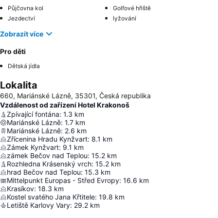
Půjčovna kol
Golfové hřiště
Jezdectví
lyžování
Zobrazít více
Pro děti
Dětská jídla
Lokalita
660, Mariánské Lázně, 35301, Česká republika
Vzdálenost od zařízení Hotel Krakonoš
Zpívající fontána
:
1.3
km
Mariánské Lázně
:
1.7
km
Mariánské Lázně
:
2.6
km
Zřícenina Hradu Kynžvart
:
8.1
km
Zámek Kynžvart
:
9.1
km
zámek Bečov nad Teplou
:
15.2
km
Rozhledna Krásenský vrch
:
15.2
km
hrad Bečov nad Teplou
:
15.3
km
Mittelpunkt Europas - Střed Evropy
:
16.6
km
Krasíkov
:
18.3
km
Kostel svatého Jana Křtitele
:
19.8
km
Letiště Karlovy Vary
:
29.2
km