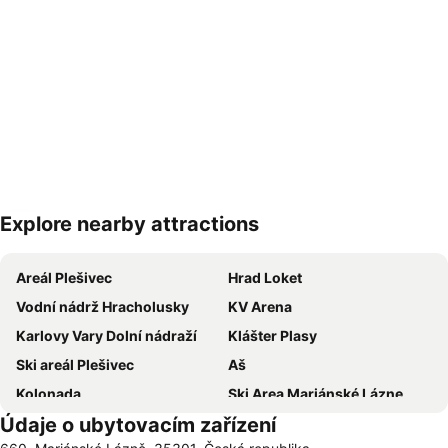
Explore nearby attractions
Zvětšit mapu
Areál Plešivec
Hrad Loket
Vodní nádrž Hracholusky
KV Arena
Karlovy Vary Dolní nádraží
Klášter Plasy
Ski areál Plešivec
Aš
Kolonada
Ski Area Mariánské Lázne
Údaje o ubytovacím zařízení
Sibyllenbad
Promenáda