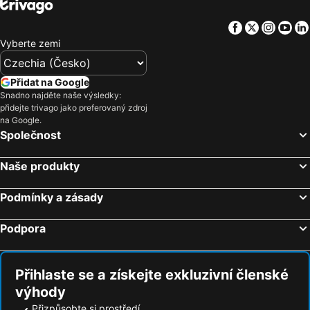
Facebook
Twitter
Insta
Yo
Vyberte zemi
Přidat na Google
Snadno najděte naše výsledky:
přidejte trivago jako preferovaný zdroj
na Google.
Společnost
Naše produkty
Podmínky a zásady
Podpora
Přihlaste se a získejte exkluzivní členské
výhody
Přizpůsobte si prostředí