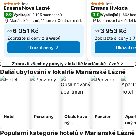
Hotel
Hotel
5 Počet hvězdiček
4 Počet hvězdiček
Ensana Nové Lázně
Ensana Hvězda
9,0
8,8
Vynikající
(
2 105 hodnocení
)
Vynikající
(
1 862 ho
Mariánské Lázně, 1.1 km >> Centrum města
Mariánské Lázně, 1.4
6 051 Kč
3 953 Kč
od
od
Zobrazte si ceny z
6 webů
Zobrazte si ceny z
7
Ukázat ceny
Ukázat c
Zobrazit všechny pobyty v lokalitě Mariánské Lázně
Další ubytování v lokalitě Mariánské Lázně
Hotel
Penziony
Obsluhova
Penzion
Apar
ný
ový h
apartmán
Populární kategorie hotelů v Mariánské Lázně