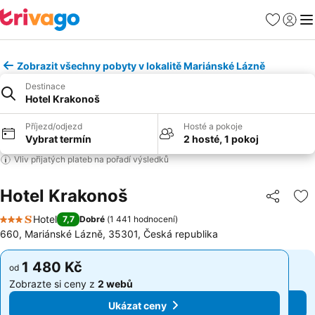
Oblíbené
Přihlási
Me
Zobrazit všechny pobyty v lokalitě Mariánské Lázně
Destinace
Hotel Krakonoš
Příjezd/odjezd
Hosté a pokoje
Vybrat termín
2 hosté, 1 pokoj
Vliv přijatých plateb na pořadí výsledků
Hotel Krakonoš
Sdílet
Př
Hotel
7,7
Dobré
(
1 441 hodnocení
)
3 Počet hvězdiček
660, Mariánské Lázně, 35301, Česká republika
1 480 Kč
1 480 Kč
od
od
Zobrazte si ceny z
2 webů
Zobrazte si ceny z
2 webů
Ukázat ceny
Ukázat ceny