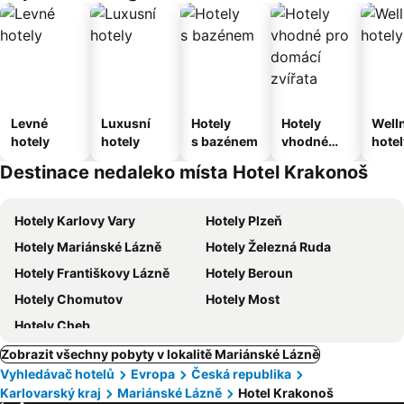
Levné
Luxusní
Hotely
Hotely
Well
hotely
hotely
s bazénem
vhodné
hotel
pro
Destinace nedaleko místa Hotel Krakonoš
domácí
zvířata
Hotely Karlovy Vary
Hotely Plzeň
Hotely Mariánské Lázně
Hotely Železná Ruda
Hotely Františkovy Lázně
Hotely Beroun
Hotely Chomutov
Hotely Most
Hotely Cheb
Zobrazit všechny pobyty v lokalitě Mariánské Lázně
Vyhledávač hotelů
Evropa
Česká republika
Karlovarský kraj
Mariánské Lázně
Hotel Krakonoš