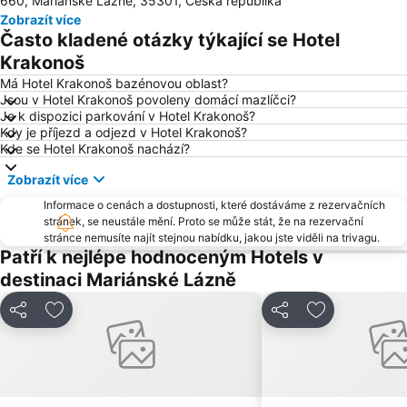
660, Mariánské Lázně, 35301, Česká republika
Jáchymov Střed
Tržní kolonáda
Zobrazít více
Dostihové závodiště Karlovy Vary
Mlýnská kolonáda
Často kladené otázky týkající se Hotel
Ski Centrum Bublava - Stříbrná
Sklárna Moser
Krakonoš
Lázně I
Aquaforum
Má Hotel Krakonoš bazénovou oblast?
Jsou v Hotel Krakonoš povoleny domácí mazlíčci?
Horské středisko Pam
Vřídelní kolonáda
Je k dispozici parkování v Hotel Krakonoš?
Kdy je příjezd a odjezd v Hotel Krakonoš?
Švýcarská Bouda – Abertamy
Krajka – Kraslice
Kde se Hotel Krakonoš nachází?
Cristal Palace
Kurpark
Zobrazít více
Klášter Teplá
Chebský hrad
Informace o cenách a dostupnosti, které dostáváme z rezervačních
Letiště Karlovy Vary
Golf Resort Karlovy Vary
stránek, se neustále mění. Proto se může stát, že na rezervační
stránce nemusíte najít stejnou nabídku, jakou jste viděli na trivagu.
Jan Becher Muzeum - Becherovka
Státní zámek Manětín
Patří k nejlépe hodnoceným Hotels v
Kladrubský klášter
Heiterer Blick
destinaci Mariánské Lázně
Sadová kolonáda
Ostroh
Sdílet
Přidat na seznam oblíbených hotelů
Sdílet
Přidat na se
Chyše
Saporo – Kraslice
Náprava – Jáchymov-Nové Město
Eduard
Skipot – Ski areál Potůčky