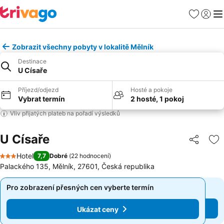
Oblíbené
Přihlási
Me
Zobrazit všechny pobyty v lokalitě Mělník
Destinace
U Císaře
Příjezd/odjezd
Hosté a pokoje
Vybrat termín
2 hosté, 1 pokoj
Vliv přijatých plateb na pořadí výsledků
U Císaře
Sdílet
Př
Hotel
7,7
Dobré
(
22 hodnocení
)
3 Počet hvězdiček
Palackého 135, Mělník, 27601, Česká republika
Pro zobrazení přesných cen vyberte termín
Pro zobrazení přesných cen vyberte termín
Ukázat ceny
Ukázat ceny