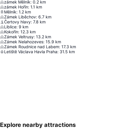
zámek Mělník
:
0.2
km
zámek Hořín
:
1.1
km
Mělník
:
1.2
km
Zámek Liběchov
:
6.7
km
Čertovy hlavy
:
7.8
km
Liblice
:
9
km
Kokořín
:
12.3
km
Zámek Veltrusy
:
13.2
km
Zámek Nelahozeves
:
15.9
km
Zámek Roudnice nad Labem
:
17.3
km
Letiště Václava Havla Praha
:
31.5
km
Explore nearby attractions
Zvětšit mapu