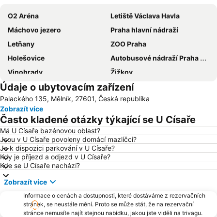
O2 Aréna
Letiště Václava Havla
Máchovo jezero
Praha hlavní nádraží
Letňany
ZOO Praha
Holešovice
Autobusové nádraží Praha Florenc
Vinohrady
Žižkov
Údaje o ubytovacím zařízení
Vršovice
Výstaviště Praha - Holešovice
Palackého 135, Mělník, 27601, Česká republika
Chodov
Smíchov
Zobrazít více
Václavské náměstí
Na Kampě
Často kladené otázky týkající se U Císaře
Horní Počernice
Aquapalace Praha
Má U Císaře bazénovou oblast?
Jsou v U Císaře povoleny domácí mazlíčci?
Televizní věž Žižkov
Dejvice
Je k dispozici parkování v U Císaře?
Hostivař
Zličín
Kdy je příjezd a odjezd v U Císaře?
Kde se U Císaře nachází?
Modřany
Old Town Square
Zobrazít více
Zbraslav
Karlovo náměstí
Informace o cenách a dostupnosti, které dostáváme z rezervačních
Suchdol
Stodůlky
stránek, se neustále mění. Proto se může stát, že na rezervační
Vyšehrad
Malá Strana
stránce nemusíte najít stejnou nabídku, jakou jste viděli na trivagu.