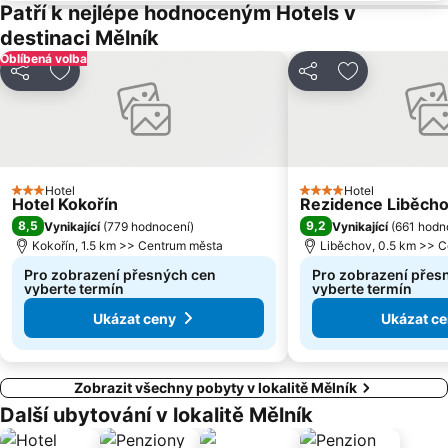
Patří k nejlépe hodnoceným Hotels v
Stanice metra Anděl
Troja
destinaci Mělník
Strašnice
Tančící dům
Oblíbená volba
Řepy
Nemocnice Motol Metro Station
Sdílet
Přidat na seznam oblíbených hotelů
Sdílet
Přidat na se
Radotín
Kbely
Uhříněves
Náměstí míru
Háje
Kongresové centrum Praha
Hotel
Hotel
Náměstí Republiky
Výstaviště Letňany - PVA EXPO
3 Počet hvězdiček
4 Počet hvězdiček
Hotel Kokořín
Rezidence Liběch
Zámek Loučeň
Prosek
8,5
9,2
Vynikající
(
779 hodnocení
)
Vynikající
(
661 hodn
Kokořín, 1.5 km >> Centrum města
Liběchov, 0.5 km >> 
Libuš
Kunratice
Pro zobrazení přesných cen
Pro zobrazení přes
Čakovice
Centrum Černý Most
vyberte termín
vyberte termín
Ukázat ceny
Ukázat c
Zobrazit všechny pobyty v lokalitě Mělník
Další ubytování v lokalitě Mělník