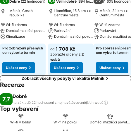
7,7
8,4
7,2
Dobré
(
22 hodnocení
)
Velmi dobré
(
894 hodnocení
(
)
1 605 hodnocen
Mělník, Česká
Litoměřice, 15.3 km >>
Mělník, 2.1 km >>
republika
Centrum města
Centrum města
Wi-fi zdarma
Wi-fi zdarma
Wi-fi zdarma
Domácí mazlíčci povoleni
Parkování
Parkování
Klimatizace
Domácí mazlíčci povoleni
Domácí mazlíčci p
Pro zobrazení přesných
1 708 Kč
Pro zobrazení přes
od
cen vyberte termín
cen vyberte termín
Zobrazte si ceny z
2
webů
Ukázat ceny
Ukázat ceny
Ukázat ceny
Zobrazit všechny pobyty v lokalitě Mělník
Recenze
Dobré
7,7
na základě 22 hodnocení z nejnavštěvovanějších
webů
Top vybavení
Wi-fi v lobby
Wi-fi na pokoji
Domácí mazlíčci povoleni