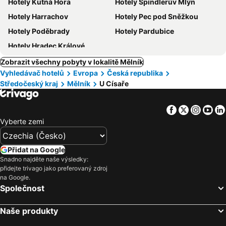
Hotely Kutná Hora
Hotely Špindlerův Mlýn
Hotely Harrachov
Hotely Pec pod Sněžkou
Hotely Poděbrady
Hotely Pardubice
Hotely Hradec Králové
Zobrazit všechny pobyty v lokalitě Mělník
Vyhledávač hotelů
Evropa
Česká republika
Středočeský kraj
Mělník
U Císaře
Facebook
Twitter
Insta
Yo
Vyberte zemi
Přidat na Google
Snadno najděte naše výsledky:
přidejte trivago jako preferovaný zdroj
na Google.
Společnost
Naše produkty