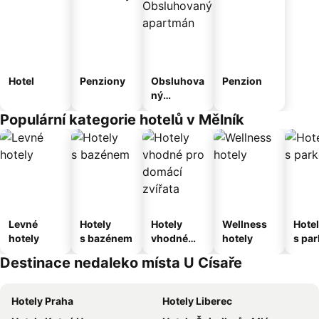
Hotel
Penziony
Obsluhova
Penzion
ný
apartmán
Populární kategorie hotelů v Mělník
Levné
Hotely
Hotely
Wellness
Hote
hotely
s bazénem
vhodné
hotely
s pa
pro
ím
Destinace nedaleko místa U Císaře
domácí
zvířata
Hotely Praha
Hotely Liberec