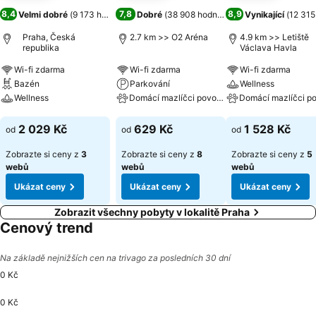
8,4
7,8
8,9
Velmi dobré
(
9 173 hodnocení
Dobré
)
(
38 908 hodnocení
)
Vynikající
(
12 315
Praha, Česká
2.7 km >> O2 Aréna
4.9 km >> Letiště
republika
Václava Havla
Wi-fi zdarma
Wi-fi zdarma
Wi-fi zdarma
Bazén
Parkování
Wellness
Wellness
Domácí mazlíčci povoleni
Ukázat ceny
Ukázat ceny
Ukázat ceny
2 029 Kč
629 Kč
1 528 Kč
od
od
od
Zobrazte si ceny z
3
Zobrazte si ceny z
8
Zobrazte si ceny z
5
webů
webů
webů
Ukázat ceny
Ukázat ceny
Ukázat ceny
Zobrazit všechny pobyty v lokalitě Praha
Cenový trend
Na základě nejnižších cen na trivago za posledních 30 dní
0 Kč
0 Kč