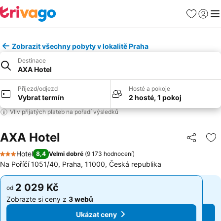
Oblíbené
Přihlási
Me
Zobrazit všechny pobyty v lokalitě Praha
Destinace
AXA Hotel
Příjezd/odjezd
Hosté a pokoje
Vybrat termín
2 hosté, 1 pokoj
Vliv přijatých plateb na pořadí výsledků
AXA Hotel
Sdílet
Př
Hotel
8,4
Velmi dobré
(
9 173 hodnocení
)
3 Počet hvězdiček
Na Poříčí 1051/40, Praha, 11000, Česká republika
2 029 Kč
2 029 Kč
od
od
Zobrazte si ceny z
3 webů
Zobrazte si ceny z
3 webů
Ukázat ceny
Ukázat ceny