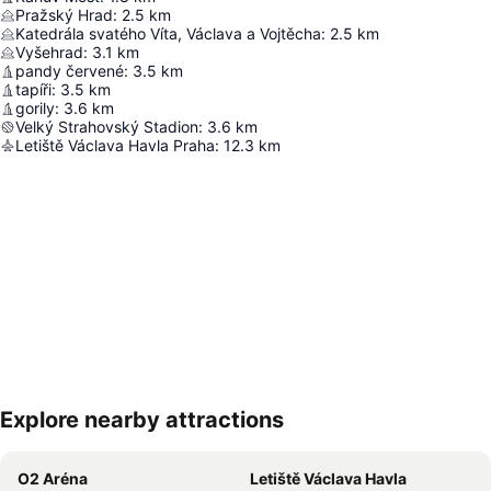
Pražský Hrad
:
2.5
km
Katedrála svatého Víta, Václava a Vojtěcha
:
2.5
km
Vyšehrad
:
3.1
km
pandy červené
:
3.5
km
tapíři
:
3.5
km
gorily
:
3.6
km
Velký Strahovský Stadion
:
3.6
km
Letiště Václava Havla Praha
:
12.3
km
Explore nearby attractions
Zvětšit mapu
O2 Aréna
Letiště Václava Havla