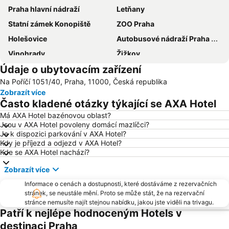
Praha hlavní nádraží
Letňany
Statní zámek Konopiště
ZOO Praha
Holešovice
Autobusové nádraží Praha Florenc
Vinohrady
Žižkov
Údaje o ubytovacím zařízení
Vršovice
Výstaviště Praha - Holešovice
Na Poříčí 1051/40, Praha, 11000, Česká republika
Chodov
Smíchov
Zobrazít více
Václavské náměstí
Na Kampě
Často kladené otázky týkající se AXA Hotel
Horní Počernice
Aquapalace Praha
Má AXA Hotel bazénovou oblast?
Jsou v AXA Hotel povoleny domácí mazlíčci?
Televizní věž Žižkov
Dejvice
Je k dispozici parkování v AXA Hotel?
Hostivař
Zličín
Kdy je příjezd a odjezd v AXA Hotel?
Kde se AXA Hotel nachází?
Modřany
Old Town Square
Zobrazít více
Zbraslav
Karlovo náměstí
Informace o cenách a dostupnosti, které dostáváme z rezervačních
Suchdol
Stodůlky
stránek, se neustále mění. Proto se může stát, že na rezervační
Vyšehrad
Malá Strana
stránce nemusíte najít stejnou nabídku, jakou jste viděli na trivagu.
Patří k nejlépe hodnoceným Hotels v
Stanice metra Anděl
Troja
destinaci Praha