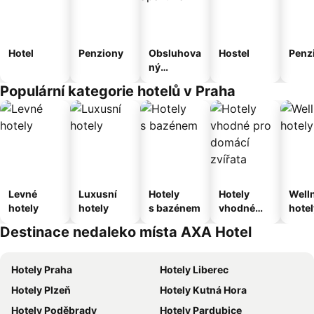
Hotel
Penziony
Obsluhova
Hostel
Penz
ný
apartmán
Populární kategorie hotelů v Praha
Levné
Luxusní
Hotely
Hotely
Well
hotely
hotely
s bazénem
vhodné
hotel
pro
Destinace nedaleko místa AXA Hotel
domácí
zvířata
Hotely Praha
Hotely Liberec
Hotely Plzeň
Hotely Kutná Hora
Hotely Poděbrady
Hotely Pardubice