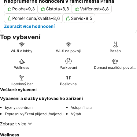
Nadprůměrné hodnocení v rámci města Praha
Poloha
•
9,3
Čistota
•
8,8
Vstřícnost
•
8,8
Poměr cena/kvalita
•
8,6
Servis
•
8,5
Zobrazit více hodnocení
Top vybavení
Wi-fi v lobby
Wi-fi na pokoji
Bazén
Wellness
Parkování
Domácí mazlíčci povoleni
Hotelový bar
Posilovna
Veškeré vybavení
Vybavení a služby ubytovacího zařízení
byznys centrum
Vstupní hala
Expresní vyřízení příjezdu/odjezdu
Výtah
Zobrazít více
Wellness