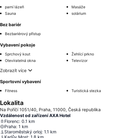
parní lázeň
Masáže
Sauna
solárium
Bez bariér
Bezbariérový přístup
Vybavení pokoje
Sprchový kout
Žehlící prkno
Otevíratelná okna
Televizor
Zobrazít více
Sportovní vybavení
Fitness
Turistická stezka
Lokalita
Na Poříčí 1051/40, Praha, 11000, Česká republika
Vzdálenost od zařízení AXA Hotel
Florenc
:
0.1
km
Praha
:
1
km
Staroměstský orloj
:
1.1
km
Karlův Most
:
1.8
km