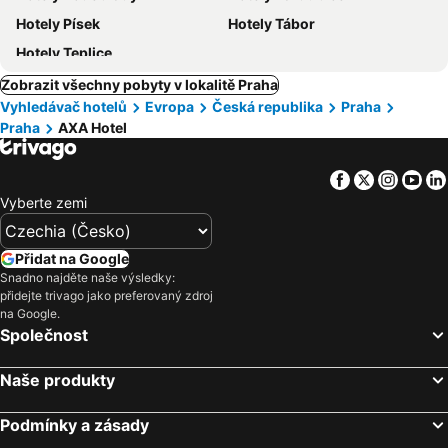
Hotely Písek
Hotely Tábor
Hotely Teplice
Zobrazit všechny pobyty v lokalitě Praha
Vyhledávač hotelů
Evropa
Česká republika
Praha
Praha
AXA Hotel
Facebook
Twitter
Insta
Yo
Vyberte zemi
Přidat na Google
Snadno najděte naše výsledky:
přidejte trivago jako preferovaný zdroj
na Google.
Společnost
Naše produkty
Podmínky a zásady