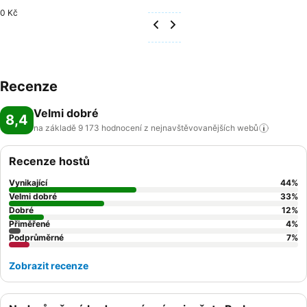
0 Kč
Recenze
Velmi dobré
8,4
na základě 9 173 hodnocení z nejnavštěvovanějších
webů
Recenze hostů
Vynikající
44
%
Velmi dobré
33
%
Dobré
12
%
Přiměřené
4
%
Podprůměrné
7
%
Zobrazit recenze