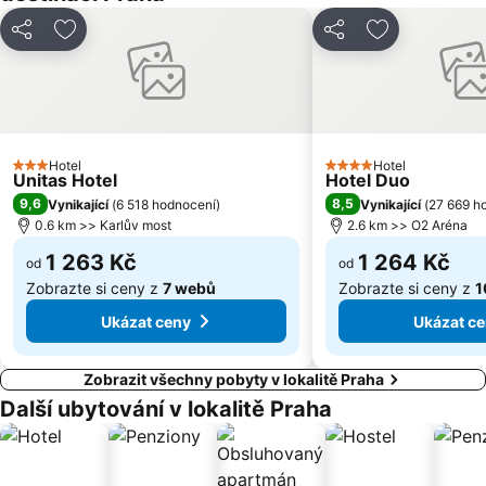
Strašnice
Tančící dům
Řepy
Nemocnice Motol Metro Station
Sdílet
Přidat na seznam oblíbených hotelů
Sdílet
Přidat na se
Radotín
Kbely
Uhříněves
Náměstí míru
Háje
Kongresové centrum Praha
Náměstí Republiky
Výstaviště Letňany - PVA EXPO
Hotel
Hotel
3 Počet hvězdiček
4 Počet hvězdiček
Unitas Hotel
Hotel Duo
Zámek Loučeň
Prosek
9,6
8,5
Vynikající
(
6 518 hodnocení
)
Vynikající
(
27 669 h
Libuš
Kunratice
0.6 km >> Karlův most
2.6 km >> O2 Aréna
Čakovice
Centrum Černý Most
1 263 Kč
1 264 Kč
od
od
Zobrazte si ceny z
7 webů
Zobrazte si ceny z
1
Ukázat ceny
Ukázat c
Zobrazit všechny pobyty v lokalitě Praha
Další ubytování v lokalitě Praha