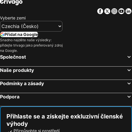
Facebook
Twitter
Insta
Yo
Vyberte zemi
Přidat na Google
Snadno najděte naše výsledky:
přidejte trivago jako preferovaný zdroj
na Google.
Společnost
Naše produkty
Podmínky a zásady
Podpora
Přihlaste se a získejte exkluzivní členské
výhody
Přizpůsobte si prostředí