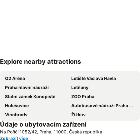
Explore nearby attractions
Zvětšit mapu
O2 Aréna
Letiště Václava Havla
Praha hlavní nádraží
Letňany
Statní zámek Konopiště
ZOO Praha
Holešovice
Autobusové nádraží Praha Florenc
Vinohrady
Žižkov
Údaje o ubytovacím zařízení
Vršovice
Výstaviště Praha - Holešovice
Na Poříčí 1052/42, Praha, 11000, Česká republika
Chodov
Smíchov
Zobrazít více