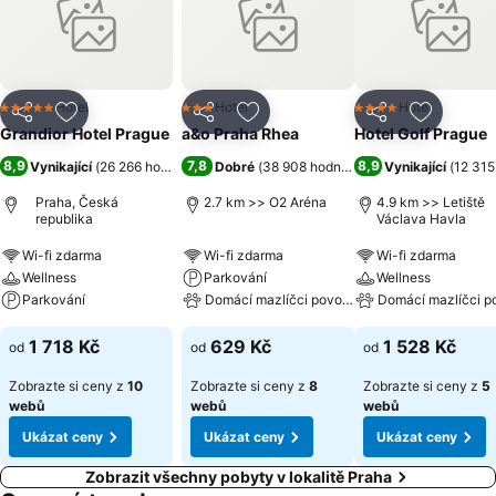
šéfkuchaře Jiřího Vyšaty. Šéfkuchař klade důraz na využití
sezónních, převážně českých surovin. Vyberete si zde ze široké
nabídky pokrmů, domácích limonád i koktejlů, nebo můžete jen
posedět při kávě a některém z lahodných dezertů.
Hotel
Hotel
Hotel
5 Počet hvězdiček
3 Počet hvězdiček
4 Počet hvězdiček
Sdílet
Přidat na seznam oblíbených hotelů
Sdílet
Přidat na seznam oblíbených 
Sdílet
Přidat n
Grandior Hotel Prague
a&o Praha Rhea
Hotel Golf Prague
8,9
7,8
8,9
Vynikající
(
26 266 hodnocení
)
Dobré
(
38 908 hodnocení
)
Vynikající
(
12 315
Praha, Česká
2.7 km >> O2 Aréna
4.9 km >> Letiště
republika
Václava Havla
Wi-fi zdarma
Wi-fi zdarma
Wi-fi zdarma
Wellness
Parkování
Wellness
Parkování
Domácí mazlíčci povoleni
Domácí mazlíčci p
1 718 Kč
629 Kč
1 528 Kč
od
od
od
Zobrazte si ceny z
10
Zobrazte si ceny z
8
Zobrazte si ceny z
5
webů
webů
webů
Ukázat ceny
Ukázat ceny
Ukázat ceny
Zobrazit všechny pobyty v lokalitě Praha