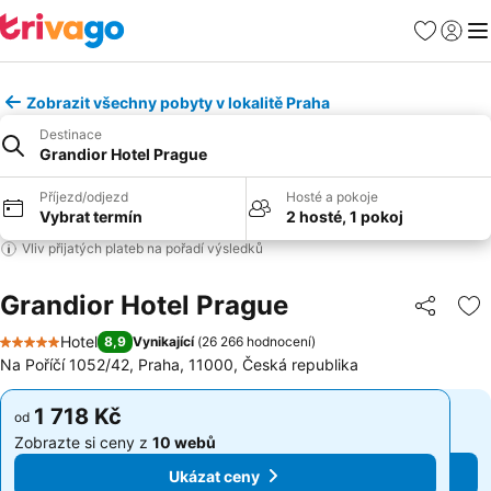
Oblíbené
Přihlási
Me
Zobrazit všechny pobyty v lokalitě Praha
Destinace
Grandior Hotel Prague
Příjezd/odjezd
Hosté a pokoje
Vybrat termín
2 hosté, 1 pokoj
Vliv přijatých plateb na pořadí výsledků
Grandior Hotel Prague
Sdílet
Př
Hotel
8,9
Vynikající
(
26 266 hodnocení
)
5 Počet hvězdiček
Na Poříčí 1052/42, Praha, 11000, Česká republika
1 718 Kč
1 718 Kč
od
od
Zobrazte si ceny z
10 webů
Zobrazte si ceny z
10 webů
Ukázat ceny
Ukázat ceny