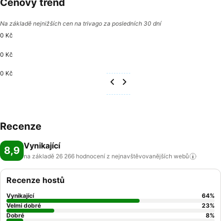
Cenový trend
Na základě nejnižších cen na trivago za posledních 30 dní
0 Kč
0 Kč
0 Kč
Recenze
Vynikající
8,9
na základě 26 266 hodnocení z nejnavštěvovanějších
webů
Recenze hostů
Vynikající
64
%
Velmi dobré
23
%
Dobré
8
%