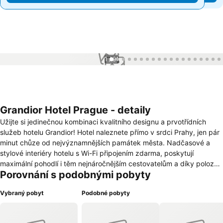
1 / 91
Grandior Hotel Prague - detaily
Užijte si jedinečnou kombinaci kvalitního designu a prvotřídních
služeb hotelu Grandior! Hotel naleznete přímo v srdci Prahy, jen pár
minut chůze od nejvýznamnějších památek města. Nadčasové a
stylové interiéry hotelu s Wi-Fi připojením zdarma, poskytují
maximální pohodlí i těm nejnáročnějším cestovatelům a díky poloze
Porovnání s podobnými pobyty
v blízkosti autobusového i vlakového nádraží a metra Florenc je
hotel ideálním výchozím bodem k objevování pražských
Vybraný pobyt
Podobné pobyty
architektonických i kulturních klenotů. Ve stylových prostorách
restaurace Bistro & Café Grandior si vychutnáte speciality moderní
české a mezinárodní kuchyně připravené pod taktovkou zkušeného