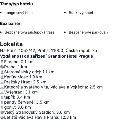
Téma/typ hotelu
kongresový hotel
Butikový hotel
Bez bariér
Bezbariérová přístupová trasa
Bezbariérové parkování
Lokalita
Na Poříčí 1052/42, Praha, 11000, Česká republika
Vzdálenost od zařízení Grandior Hotel Prague
Florenc
:
0.1
km
Praha
:
1
km
Staroměstský orloj
:
1.1
km
Karlův Most
:
1.9
km
Pražský Hrad
:
2.5
km
Katedrála svatého Víta, Václava a Vojtěcha
:
2.5
km
Vyšehrad
:
3.1
km
tapíři
:
3.4
km
pandy červené
:
3.5
km
gorily
:
3.6
km
Velký Strahovský Stadion
:
3.6
km
Letiště Václava Havla Praha
:
12.3
km