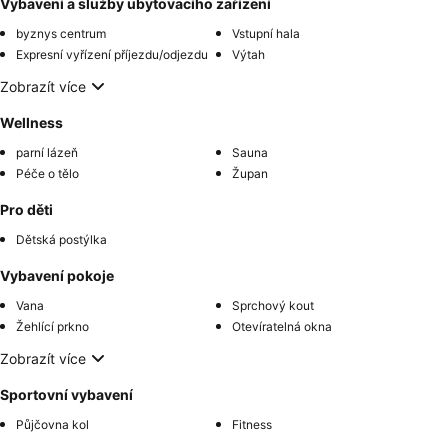
Vybavení a služby ubytovacího zařízení
byznys centrum
Vstupní hala
Expresní vyřízení příjezdu/odjezdu
Výtah
Zobrazít více
Wellness
parní lázeň
Sauna
Péče o tělo
Župan
Pro děti
Dětská postýlka
Vybavení pokoje
Vana
Sprchový kout
Žehlící prkno
Otevíratelná okna
Zobrazít více
Sportovní vybavení
Půjčovna kol
Fitness