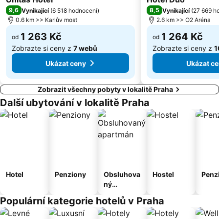
Libuš
9,6
Kunratice
8,5
Vynikající
(
6 518 hodnocení
)
Vynikající
(
27 669 h
0.6 km >> Karlův most
2.6 km >> O2 Aréna
Čakovice
Centrum Černý Most
1 263 Kč
1 264 Kč
od
od
Zobrazte si ceny z
7 webů
Zobrazte si ceny z
1
Ukázat ceny
Ukázat c
Zobrazit všechny pobyty v lokalitě Praha
Další ubytování v lokalitě Praha
Hotel
Penziony
Obsluhova
Hostel
Penz
ný
apartmán
Populární kategorie hotelů v Praha