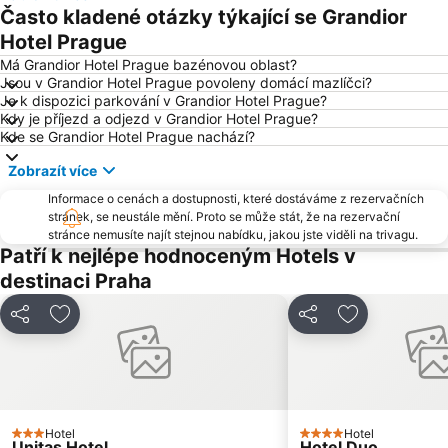
Václavské náměstí
Na Kampě
Často kladené otázky týkající se Grandior
Horní Počernice
Aquapalace Praha
Hotel Prague
Televizní věž Žižkov
Dejvice
Má Grandior Hotel Prague bazénovou oblast?
Jsou v Grandior Hotel Prague povoleny domácí mazlíčci?
Hostivař
Zličín
Je k dispozici parkování v Grandior Hotel Prague?
Kdy je příjezd a odjezd v Grandior Hotel Prague?
Modřany
Old Town Square
Kde se Grandior Hotel Prague nachází?
Zbraslav
Karlovo náměstí
Zobrazít více
Suchdol
Stodůlky
Informace o cenách a dostupnosti, které dostáváme z rezervačních
Vyšehrad
Malá Strana
stránek, se neustále mění. Proto se může stát, že na rezervační
stránce nemusíte najít stejnou nabídku, jakou jste viděli na trivagu.
Stanice metra Anděl
Troja
Patří k nejlépe hodnoceným Hotels v
Strašnice
Tančící dům
destinaci Praha
Řepy
Nemocnice Motol Metro Station
Sdílet
Přidat na seznam oblíbených hotelů
Sdílet
Přidat na se
Radotín
Kbely
Uhříněves
Náměstí míru
Háje
Kongresové centrum Praha
Náměstí Republiky
Výstaviště Letňany - PVA EXPO
Hotel
Hotel
Zámek Loučeň
Prosek
3 Počet hvězdiček
4 Počet hvězdiček
Unitas Hotel
Hotel Duo