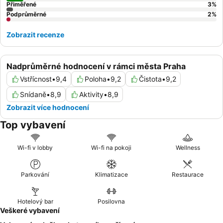
Přiměřené
3
%
Podprůměrné
2
%
Zobrazit recenze
Nadprůměrné hodnocení v rámci města Praha
Vstřícnost
•
9,4
Poloha
•
9,2
Čistota
•
9,2
Snídaně
•
8,9
Aktivity
•
8,9
Zobrazit více hodnocení
Top vybavení
Wi-fi v lobby
Wi-fi na pokoji
Wellness
Parkování
Klimatizace
Restaurace
Hotelový bar
Posilovna
Veškeré vybavení