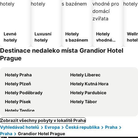
Levné
Luxusní
Hotely
Hotely
Well
hotely
hotely
s bazénem
vhodné
hotel
pro
Destinace nedaleko místa Grandior Hotel
domácí
Prague
zvířata
Hotely Praha
Hotely Liberec
Hotely Plzeň
Hotely Kutná Hora
Hotely Poděbrady
Hotely Pardubice
Hotely Písek
Hotely Tábor
Hotely Teplice
Zobrazit všechny pobyty v lokalitě Praha
Vyhledávač hotelů
Evropa
Česká republika
Praha
Praha
Grandior Hotel Prague