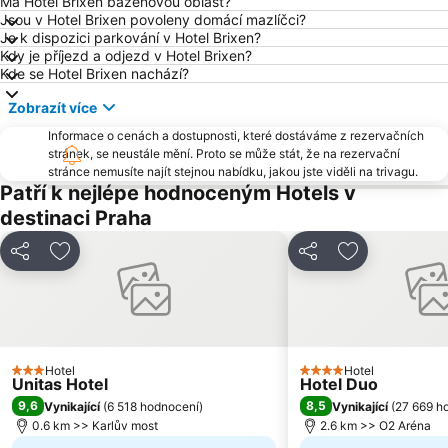
Má Hotel Brixen bazénovou oblast?
Jsou v Hotel Brixen povoleny domácí mazlíčci?
Televizní věž Žižkov
Dejvice
Je k dispozici parkování v Hotel Brixen?
Hostivař
Zličín
Kdy je příjezd a odjezd v Hotel Brixen?
Kde se Hotel Brixen nachází?
Modřany
Old Town Square
Zobrazít více
Zbraslav
Karlovo náměstí
Informace o cenách a dostupnosti, které dostáváme z rezervačních
Suchdol
Stodůlky
stránek, se neustále mění. Proto se může stát, že na rezervační
Vyšehrad
Malá Strana
stránce nemusíte najít stejnou nabídku, jakou jste viděli na trivagu.
Patří k nejlépe hodnoceným Hotels v
Stanice metra Anděl
Troja
destinaci Praha
Strašnice
Tančící dům
Řepy
Nemocnice Motol Metro Station
Sdílet
Přidat na seznam oblíbených hotelů
Sdílet
Přidat na se
Radotín
Kbely
Uhříněves
Náměstí míru
Háje
Kongresové centrum Praha
Hotel
Hotel
Náměstí Republiky
Výstaviště Letňany - PVA EXPO
3 Počet hvězdiček
4 Počet hvězdiček
Unitas Hotel
Hotel Duo
Zámek Loučeň
Prosek
9,6
8,5
Vynikající
(
6 518 hodnocení
)
Vynikající
(
27 669 h
0.6 km >> Karlův most
2.6 km >> O2 Aréna
Libuš
Kunratice