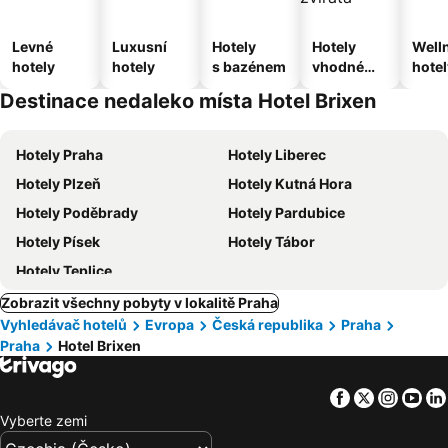
Levné
Luxusní
Hotely
Hotely
Well
hotely
hotely
s bazénem
vhodné
hotel
pro
Destinace nedaleko místa Hotel Brixen
domácí
zvířata
Hotely Praha
Hotely Liberec
Hotely Plzeň
Hotely Kutná Hora
Hotely Poděbrady
Hotely Pardubice
Hotely Písek
Hotely Tábor
Hotely Teplice
Zobrazit všechny pobyty v lokalitě Praha
Vyhledávač hotelů
Evropa
Česká republika
Praha
Praha
Hotel Brixen
Facebook
Twitter
Insta
Yo
Vyberte zemi