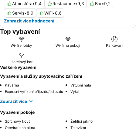
Atmosféra
•
9,4
Restaurace
•
9,3
Bar
•
9,2
Servis
•
8,9
WiFi
•
8,6
Zobrazit více hodnocení
Top vybavení
Wi-fi v lobby
Wi-fi na pokoji
Parkování
Hotelový bar
Veškeré vybavení
Vybavení a služby ubytovacího zařízení
Kavárna
Vstupní hala
Expresní vyřízení příjezdu/odjezdu
Výtah
Zobrazít více
Vybavení pokoje
Sprchový kout
Žehlící prkno
Otevíratelná okna
Televizor