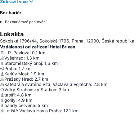
Zobrazít více
Bez bariér
Bezbariérové parkování
Lokalita
Sokolská 1796/44, Sokolská 1796, Praha, 12000, Česká republika
Vzdálenost od zařízení Hotel Brixen
I. P. Pavlova
:
0.1
km
Vyšehrad
:
1.3
km
Staroměstský orloj
:
1.6
km
Praha
:
1.7
km
Karlův Most
:
1.9
km
Pražský Hrad
:
2.7
km
Katedrála svatého Víta, Václava a Vojtěcha
:
2.8
km
Velký Strahovský Stadion
:
3
km
tapíři
:
4.8
km
gorily
:
4.9
km
pandy červené
:
5
km
Letiště Václava Havla Praha
:
12.1
km