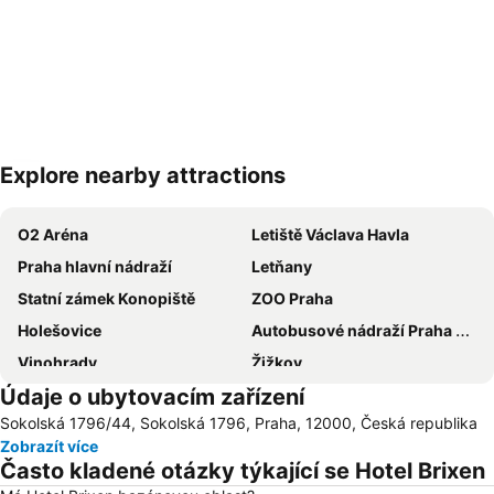
Explore nearby attractions
Zvětšit mapu
O2 Aréna
Letiště Václava Havla
Praha hlavní nádraží
Letňany
Statní zámek Konopiště
ZOO Praha
Holešovice
Autobusové nádraží Praha Florenc
Vinohrady
Žižkov
Údaje o ubytovacím zařízení
Vršovice
Výstaviště Praha - Holešovice
Sokolská 1796/44, Sokolská 1796, Praha, 12000, Česká republika
Chodov
Smíchov
Zobrazít více
Václavské náměstí
Na Kampě
Často kladené otázky týkající se Hotel Brixen
Horní Počernice
Aquapalace Praha