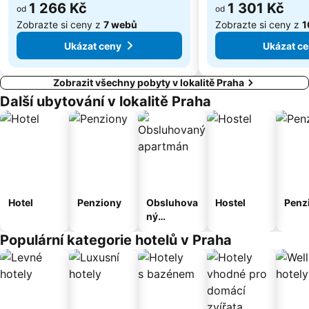
1 266 Kč
1 301 Kč
Čakovice
Centrum Černý Most
od
od
Zobrazte si ceny z
7 webů
Zobrazte si ceny z
1
Ukázat ceny
Ukázat c
Zobrazit všechny pobyty v lokalitě Praha
Další ubytování v lokalitě Praha
Hotel
Penziony
Obsluhova
Hostel
Penz
ný
apartmán
Populární kategorie hotelů v Praha