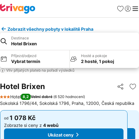
Oblíbené
Přihlási
Me
Zobrazit všechny pobyty v lokalitě Praha
Destinace
Hotel Brixen
Příjezd/odjezd
Hosté a pokoje
Vybrat termín
2 hosté, 1 pokoj
Vliv přijatých plateb na pořadí výsledků
Hotel Brixen
Sdílet
Př
Hotel
8,2
Velmi dobré
(
6 520 hodnocení
)
3 Počet hvězdiček
Sokolská 1796/44, Sokolská 1796, Praha, 12000, Česká republika
1 078 Kč
1 078 Kč
od
od
Zobrazte si ceny z
4 webů
Zobrazte si ceny z
4 webů
Ukázat ceny
Ukázat ceny