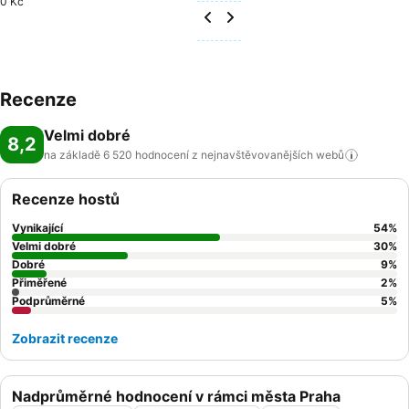
0 Kč
Recenze
Velmi dobré
8,2
na základě 6 520 hodnocení z nejnavštěvovanějších
webů
Recenze hostů
Vynikající
54
%
Velmi dobré
30
%
Dobré
9
%
Přiměřené
2
%
Podprůměrné
5
%
Zobrazit recenze
Nadprůměrné hodnocení v rámci města Praha