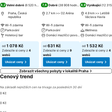
8,2
7,8
8,9
Velmi dobré
(
6 520 hodnocení
Dobré
)
(
38 908 hodnocení
)
Vynikající
(
12 315
Praha, Česká
2.7 km >> O2 Aréna
4.9 km >> Letiště
republika
Václava Havla
Wi-fi zdarma
Wi-fi zdarma
Wi-fi zdarma
Parkování
Parkování
Wellness
Hotelový bar
Domácí mazlíčci povoleni
Domácí mazlíčci p
1 078 Kč
631 Kč
1 532 Kč
od
od
od
Zobrazte si ceny z
4
Zobrazte si ceny z
9
Zobrazte si ceny z
4
webů
webů
webů
Ukázat ceny
Ukázat ceny
Ukázat ceny
Zobrazit všechny pobyty v lokalitě Praha
Cenový trend
Na základě nejnižších cen na trivago za posledních 30 dní
0 Kč
0 Kč