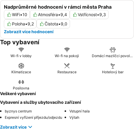
Nadprůměrné hodnocení v rámci města Praha
WiFi
•
10
Atmosféra
•
9,4
Vstřícnost
•
9,3
Poloha
•
9,2
Čistota
•
9,0
Zobrazit více hodnocení
Top vybavení
Wi-fi v lobby
Wi-fi na pokoji
Domácí mazlíčci povoleni
Klimatizace
Restaurace
Hotelový bar
Posilovna
Veškeré vybavení
Vybavení a služby ubytovacího zařízení
byznys centrum
Vstupní hala
Expresní vyřízení příjezdu/odjezdu
Výtah
Zobrazít více