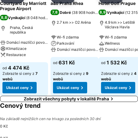
Sdílet
Přidat na seznam oblíbených hotelů
Sdílet
Přidat na seznam oblíbených 
Sdílet
Přidat n
Courtyard by Marriott
a&o Praha Rhea
Hotel Golf Prague
Prague Airport
7,8
8,9
Dobré
(
38 908 hodnocení
)
Vynikající
(
12 315
8,8
Vynikající
(
8 048 hodnocení
)
2.7 km >> O2 Aréna
4.9 km >> Letiště
Václava Havla
Praha, Česká
republika
Wi-fi zdarma
Wi-fi zdarma
Domácí mazlíčci povoleni
Parkování
Wellness
Klimatizace
Domácí mazlíčci povoleni
Domácí mazlíčci p
Restaurace
631 Kč
1 532 Kč
od
od
4 474 Kč
od
Zobrazte si ceny z
7
Zobrazte si ceny z
9
Zobrazte si ceny z
4
webů
webů
webů
Ukázat ceny
Ukázat ceny
Ukázat ceny
Zobrazit všechny pobyty v lokalitě Praha
Cenový trend
Na základě nejnižších cen na trivago za posledních 30 dní
0 Kč