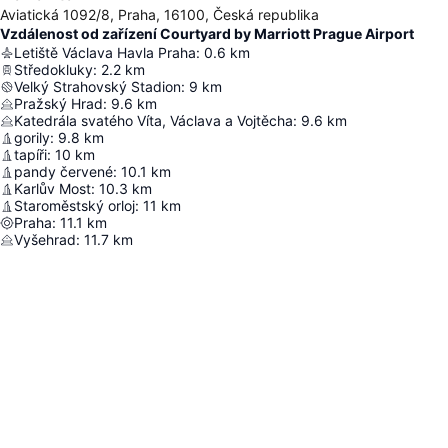
Aviatická 1092/8, Praha, 16100, Česká republika
Vzdálenost od zařízení Courtyard by Marriott Prague Airport
Letiště Václava Havla Praha
:
0.6
km
Středokluky
:
2.2
km
Velký Strahovský Stadion
:
9
km
Pražský Hrad
:
9.6
km
Katedrála svatého Víta, Václava a Vojtěcha
:
9.6
km
gorily
:
9.8
km
tapíři
:
10
km
pandy červené
:
10.1
km
Karlův Most
:
10.3
km
Staroměstský orloj
:
11
km
Praha
:
11.1
km
Vyšehrad
:
11.7
km