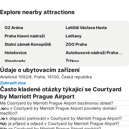
Explore nearby attractions
Zvětšit mapu
O2 Aréna
Letiště Václava Havla
Praha hlavní nádraží
Letňany
Statní zámek Konopiště
ZOO Praha
Holešovice
Autobusové nádraží Praha Florenc
Vinohrady
Žižkov
Údaje o ubytovacím zařízení
Vršovice
Výstaviště Praha - Holešovice
Aviatická 1092/8, Praha, 16100, Česká republika
Chodov
Smíchov
Zobrazít více
Václavské náměstí
Na Kampě
Často kladené otázky týkající se Courtyard
Horní Počernice
Aquapalace Praha
by Marriott Prague Airport
Televizní věž Žižkov
Dejvice
Má Courtyard by Marriott Prague Airport bazénovou oblast?
Jsou v Courtyard by Marriott Prague Airport povoleny domácí
Hostivař
Zličín
mazlíčci?
Je k dispozici parkování v Courtyard by Marriott Prague Airport?
Modřany
Old Town Square
Kdy je příjezd a odjezd v Courtyard by Marriott Prague Airport?
Zbraslav
Karlovo náměstí
Kde se Courtyard by Marriott Prague Airport nachází?