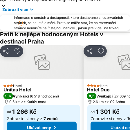
Suchdol
Stodůlky
Zobrazít více
Vyšehrad
Malá Strana
Informace o cenách a dostupnosti, které dostáváme z rezervačních
stránek, se neustále mění. Proto se může stát, že na rezervační
Stanice metra Anděl
Troja
stránce nemusíte najít stejnou nabídku, jakou jste viděli na trivagu.
Strašnice
Řepy
Patří k nejlépe hodnoceným Hotels v
destinaci Praha
Tančící dům
Nemocnice Motol Metro Station
Radotín
Kbely
Sdílet
Přidat na seznam oblíbených hotelů
Sdílet
Přidat na se
Uhříněves
Náměstí míru
Háje
Kongresové centrum Praha
Náměstí Republiky
Výstaviště Letňany - PVA EXPO
Prosek
Libuš
Hotel
Hotel
3 Počet hvězdiček
4 Počet hvězdiček
Unitas Hotel
Hotel Duo
Kunratice
Čakovice
9,6
8,5
Vynikající
(
6 518 hodnocení
)
Vynikající
(
27 669 h
Centrum Černý Most
Hradčany
0.6 km >> Karlův most
2.6 km >> O2 Aréna
1 266 Kč
1 301 Kč
od
od
Zobrazte si ceny z
7 webů
Zobrazte si ceny z
1
Ukázat ceny
Ukázat c