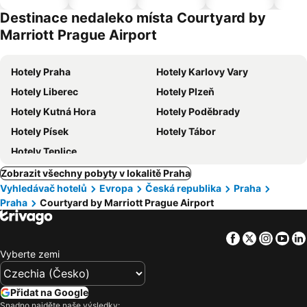
pro
Destinace nedaleko místa Courtyard by
domácí
Marriott Prague Airport
zvířata
Hotely Praha
Hotely Karlovy Vary
Hotely Liberec
Hotely Plzeň
Hotely Kutná Hora
Hotely Poděbrady
Hotely Písek
Hotely Tábor
Hotely Teplice
Zobrazit všechny pobyty v lokalitě Praha
Vyhledávač hotelů
Evropa
Česká republika
Praha
Praha
Courtyard by Marriott Prague Airport
Facebook
Twitter
Insta
Yo
Vyberte zemi
Přidat na Google
Snadno najděte naše výsledky: