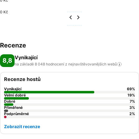
0 Kč
0 Kč
Recenze
Vynikající
8,8
na základě 8 048 hodnocení z nejnavštěvovanějších
webů
Recenze hostů
Vynikající
69
%
Velmi dobré
19
%
Dobré
7
%
Přiměřené
3
%
Podprůměrné
2
%
Zobrazit recenze