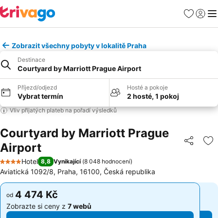
Oblíbené
Přihlási
Me
Zobrazit všechny pobyty v lokalitě Praha
Destinace
Courtyard by Marriott Prague Airport
Příjezd/odjezd
Hosté a pokoje
Vybrat termín
2 hosté, 1 pokoj
Vliv přijatých plateb na pořadí výsledků
Courtyard by Marriott Prague
Airport
Sdílet
Př
Hotel
8,8
Vynikající
(
8 048 hodnocení
)
4 Počet hvězdiček
Aviatická 1092/8, Praha, 16100, Česká republika
4 474 Kč
4 474 Kč
od
od
Zobrazte si ceny z
7 webů
Zobrazte si ceny z
7 webů