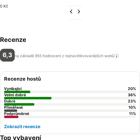
0 Kč
Recenze
6,3
na základě 955 hodnocení z nejnavštěvovanějších
webů
Recenze hostů
Vynikající
20
%
Velmi dobré
36
%
Dobré
23
%
Přiměřené
10
%
Podprůměrné
11
%
Zobrazit recenze
Top vybavení