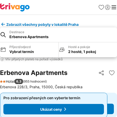
Oblíbené
Přihlási
Me
Zobrazit všechny pobyty v lokalitě Praha
Destinace
Erbenova Apartments
Příjezd/odjezd
Hosté a pokoje
Vybrat termín
2 hosté, 1 pokoj
Vliv přijatých plateb na pořadí výsledků
Erbenova Apartments
Sdílet
Př
Hotel
6,3
(
955 hodnocení
)
2 Počet hvězdiček
Erbenova 228/3, Praha, 15000, Česká republika
Pro zobrazení přesných cen vyberte termín
Pro zobrazení přesných cen vyberte termín
Ukázat ceny
Ukázat ceny