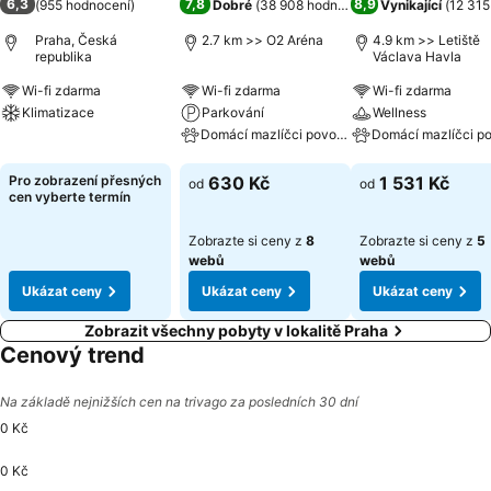
6,3
7,8
8,9
(
955 hodnocení
)
Dobré
(
38 908 hodnocení
)
Vynikající
(
12 315
Praha, Česká
2.7 km >> O2 Aréna
4.9 km >> Letiště
republika
Václava Havla
Wi-fi zdarma
Wi-fi zdarma
Wi-fi zdarma
Klimatizace
Parkování
Wellness
Domácí mazlíčci povoleni
Ukázat ceny
Ukázat ceny
Ukázat ceny
Pro zobrazení přesných
630 Kč
1 531 Kč
od
od
cen vyberte termín
Zobrazte si ceny z
8
Zobrazte si ceny z
5
webů
webů
Ukázat ceny
Ukázat ceny
Ukázat ceny
Zobrazit všechny pobyty v lokalitě Praha
Cenový trend
Na základě nejnižších cen na trivago za posledních 30 dní
0 Kč
0 Kč