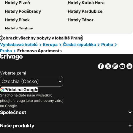
Hotely Plzeň
Hotely Kutná Hora
Hotely Poděbrady
Hotely Pardubice
Hotely Písek
Hotely Tábor
Hotely Teplice
Zobrazit všechny pobyty v lokalitě Praha
Vyhledávač hotelů
Evropa
Česká republika
Praha
Praha
Erbenova Apartments
Facebook
Twitter
Insta
Yo
Vyberte zemi
Přidat na Google
Snadno najděte naše výsledky:
přidejte trivago jako preferovaný zdroj
na Google.
Společnost
Naše produkty