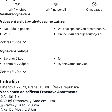
Wi-fi v lobby
Wi-fi na pokoji
Klimatizace
Veškeré vybavení
Vybavení a služby ubytovacího zařízení
Nekuřácké pokoje
Wi-fi ve společných prostorech zdarma
Wi-Fi
Online vyřízení příjezdu/odjezdu
Zobrazít více
Vybavení pokoje
Sprchový kout
fén
centrální vytápění
Rychlovarná konvice
Zobrazít více
Lokalita
Erbenova 228/3, Praha, 15000, Česká republika
Vzdálenost od zařízení Erbenova Apartments
Anděl
:
1
km
Velký Strahovský Stadion
:
1
km
Pražský Hrad
:
2.3
km
Karlův Most
:
2.3
km