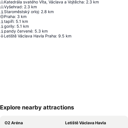
Katedrála svatého Víta, Václava a Vojtěcha
:
2.3
km
Vyšehrad
:
2.3
km
Staroměstský orloj
:
2.8
km
Praha
:
3
km
tapíři
:
5.1
km
gorily
:
5.1
km
pandy červené
:
5.3
km
Letiště Václava Havla Praha
:
9.5
km
Explore nearby attractions
Zvětšit mapu
O2 Aréna
Letiště Václava Havla