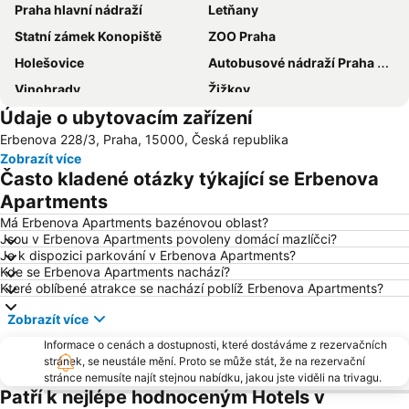
Praha hlavní nádraží
Letňany
Statní zámek Konopiště
ZOO Praha
Holešovice
Autobusové nádraží Praha Florenc
Vinohrady
Žižkov
Údaje o ubytovacím zařízení
Vršovice
Výstaviště Praha - Holešovice
Erbenova 228/3, Praha, 15000, Česká republika
Chodov
Smíchov
Zobrazít více
Václavské náměstí
Na Kampě
Často kladené otázky týkající se Erbenova
Horní Počernice
Aquapalace Praha
Apartments
Televizní věž Žižkov
Dejvice
Má Erbenova Apartments bazénovou oblast?
Jsou v Erbenova Apartments povoleny domácí mazlíčci?
Hostivař
Zličín
Je k dispozici parkování v Erbenova Apartments?
Kde se Erbenova Apartments nachází?
Modřany
Old Town Square
Které oblíbené atrakce se nachází poblíž Erbenova Apartments?
Zbraslav
Karlovo náměstí
Zobrazít více
Suchdol
Stodůlky
Informace o cenách a dostupnosti, které dostáváme z rezervačních
Vyšehrad
Malá Strana
stránek, se neustále mění. Proto se může stát, že na rezervační
stránce nemusíte najít stejnou nabídku, jakou jste viděli na trivagu.
Stanice metra Anděl
Troja
Patří k nejlépe hodnoceným Hotels v
Strašnice
Tančící dům