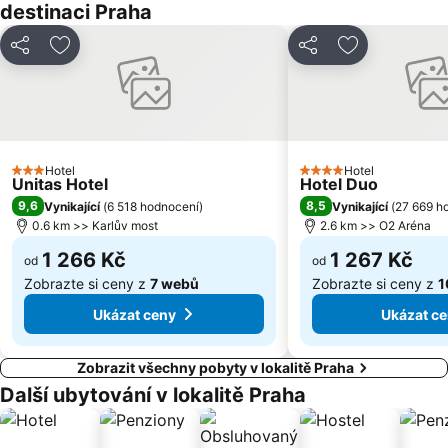
destinaci Praha
Řepy
Nemocnice Motol Metro Station
Sdílet
Přidat na seznam oblíbených hotelů
Sdílet
Přidat na se
Radotín
Kbely
Uhříněves
Náměstí míru
Háje
Kongresové centrum Praha
Náměstí Republiky
Výstaviště Letňany - PVA EXPO
Libuš
Hotel
Prosek
Hotel
3 Počet hvězdiček
4 Počet hvězdiček
Unitas Hotel
Hotel Duo
Kunratice
Čakovice
9,6
8,5
Vynikající
(
6 518 hodnocení
)
Vynikající
(
27 669 h
0.6 km >> Karlův most
2.6 km >> O2 Aréna
Centrum Černý Most
Hradčany
1 266 Kč
1 267 Kč
od
od
Zobrazte si ceny z
7 webů
Zobrazte si ceny z
1
Ukázat ceny
Ukázat c
Zobrazit všechny pobyty v lokalitě Praha
Další ubytování v lokalitě Praha