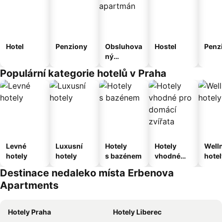
Hotel
Penziony
Obsluhova
Hostel
Penz
ný
apartmán
Populární kategorie hotelů v Praha
Levné
Luxusní
Hotely
Hotely
Well
hotely
hotely
s bazénem
vhodné
hotel
pro
Destinace nedaleko místa Erbenova
domácí
Apartments
zvířata
Hotely Praha
Hotely Liberec