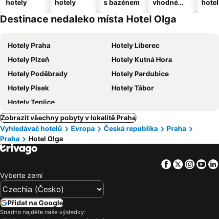
hotely
hotely
s bazénem
vhodné
hotel
pro
Destinace nedaleko místa Hotel Olga
domácí
zvířata
Hotely Praha
Hotely Liberec
Hotely Plzeň
Hotely Kutná Hora
Hotely Poděbrady
Hotely Pardubice
Hotely Písek
Hotely Tábor
Hotely Teplice
Zobrazit všechny pobyty v lokalitě Praha
Vyhledávač hotelů
Evropa
Česká republika
Praha
Praha
Hotel Olga
Facebook
Twitter
Insta
Yo
Vyberte zemi
Přidat na Google
Snadno najděte naše výsledky: