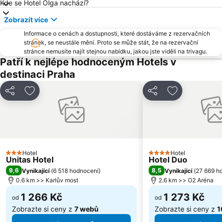
Kde se Hotel Olga nachází?
Modřany
Old Town Square
Zobrazít více
Zbraslav
Karlovo náměstí
Informace o cenách a dostupnosti, které dostáváme z rezervačních
Suchdol
Stodůlky
stránek, se neustále mění. Proto se může stát, že na rezervační
Vyšehrad
Malá Strana
stránce nemusíte najít stejnou nabídku, jakou jste viděli na trivagu.
Patří k nejlépe hodnoceným Hotels v
Stanice metra Anděl
Troja
destinaci Praha
Strašnice
Tančící dům
Řepy
Nemocnice Motol Metro Station
Sdílet
Přidat na seznam oblíbených hotelů
Sdílet
Přidat na se
Radotín
Kbely
Uhříněves
Náměstí míru
Háje
Kongresové centrum Praha
Náměstí Republiky
Výstaviště Letňany - PVA EXPO
Hotel
Hotel
3 Počet hvězdiček
4 Počet hvězdiček
Unitas Hotel
Hotel Duo
Zámek Loučeň
Prosek
9,6
8,5
Vynikající
(
6 518 hodnocení
)
Vynikající
(
27 669 h
Libuš
Kunratice
0.6 km >> Karlův most
2.6 km >> O2 Aréna
Čakovice
Centrum Černý Most
1 266 Kč
1 273 Kč
od
od
Zobrazte si ceny z
7 webů
Zobrazte si ceny z
1