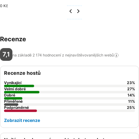
0 Kč
Recenze
7,1
na základě 2 174 hodnocení z nejnavštěvovanějších
webů
Recenze hostů
Vynikající
23
%
Velmi dobré
27
%
Dobré
14
%
Přiměřené
11
%
Podprůměrné
25
%
Zobrazit recenze