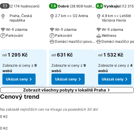
7,1
7,8
8,9
(
2 174 hodnocení
)
Dobré
(
38 908 hodnocení
)
Vynikající
(
12 315
Praha, Česká
2.7 km >> O2 Aréna
4.9 km >> Letiště
republika
Václava Havla
Wi-fi zdarma
Wi-fi zdarma
Wi-fi zdarma
Parkování
Parkování
Wellness
Domácí mazlíčci povoleni
Ukázat ceny
Ukázat ceny
Ukázat ceny
1 295 Kč
631 Kč
1 532 Kč
od
od
od
Zobrazte si ceny z
9
Zobrazte si ceny z
9
Zobrazte si ceny z
4
webů
webů
webů
Ukázat ceny
Ukázat ceny
Ukázat ceny
Zobrazit všechny pobyty v lokalitě Praha
Cenový trend
Na základě nejnižších cen na trivago za posledních 30 dní
0 Kč
0 Kč