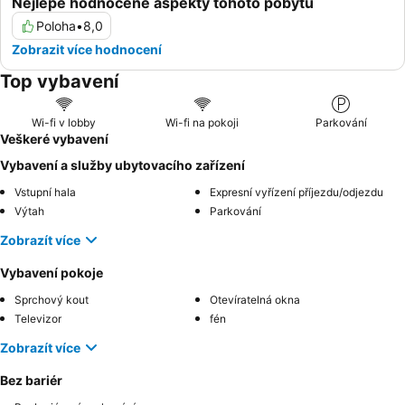
Nejlépe hodnocené aspekty tohoto pobytu
Poloha
•
8,0
Zobrazit více hodnocení
Top vybavení
Wi-fi v lobby
Wi-fi na pokoji
Parkování
Veškeré vybavení
Vybavení a služby ubytovacího zařízení
Vstupní hala
Expresní vyřízení příjezdu/odjezdu
Výtah
Parkování
Zobrazít více
Vybavení pokoje
Sprchový kout
Otevíratelná okna
Televizor
fén
Zobrazít více
Bez bariér