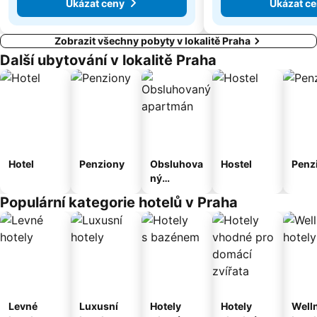
Ukázat ceny
Ukázat c
Zobrazit všechny pobyty v lokalitě Praha
Další ubytování v lokalitě Praha
Hotel
Penziony
Obsluhova
Hostel
Penz
ný
apartmán
Populární kategorie hotelů v Praha
Levné
Luxusní
Hotely
Hotely
Well