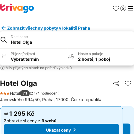
Oblíbené
Přihlási
Me
Zobrazit všechny pobyty v lokalitě Praha
Destinace
Hotel Olga
Příjezd/odjezd
Hosté a pokoje
Vybrat termín
2 hosté, 1 pokoj
Vliv přijatých plateb na pořadí výsledků
Hotel Olga
Sdílet
Př
Hotel
7,1
(
2 174 hodnocení
)
3 Počet hvězdiček
Janovského 994/50, Praha, 17000, Česká republika
1 295 Kč
1 295 Kč
od
od
Zobrazte si ceny z
9 webů
Zobrazte si ceny z
9 webů
Ukázat ceny
Ukázat ceny