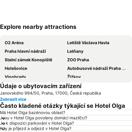
Explore nearby attractions
Zvětšit mapu
O2 Aréna
Letiště Václava Havla
Praha hlavní nádraží
Letňany
Statní zámek Konopiště
ZOO Praha
Holešovice
Autobusové nádraží Praha Florenc
Vinohrady
Žižkov
Údaje o ubytovacím zařízení
Vršovice
Výstaviště Praha - Holešovice
Janovského 994/50, Praha, 17000, Česká republika
Chodov
Smíchov
Zobrazít více
Václavské náměstí
Na Kampě
Často kladené otázky týkající se Hotel Olga
Horní Počernice
Aquapalace Praha
Má Hotel Olga bazénovou oblast?
Jsou v Hotel Olga povoleny domácí mazlíčci?
Televizní věž Žižkov
Dejvice
Je k dispozici parkování v Hotel Olga?
Hostivař
Zličín
Kdy je příjezd a odjezd v Hotel Olga?