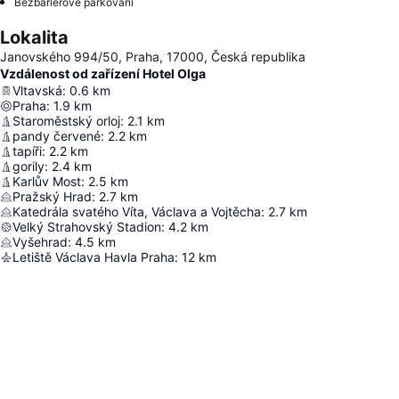
Bezbariérové parkování
Lokalita
Janovského 994/50, Praha, 17000, Česká republika
Vzdálenost od zařízení Hotel Olga
Vltavská
:
0.6
km
Praha
:
1.9
km
Staroměstský orloj
:
2.1
km
pandy červené
:
2.2
km
tapíři
:
2.2
km
gorily
:
2.4
km
Karlův Most
:
2.5
km
Pražský Hrad
:
2.7
km
Katedrála svatého Víta, Václava a Vojtěcha
:
2.7
km
Velký Strahovský Stadion
:
4.2
km
Vyšehrad
:
4.5
km
Letiště Václava Havla Praha
:
12
km