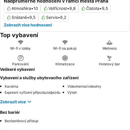
Nadprůměrné hodnocení v rámci města Praha
Atmosféra
•
10
Vstřícnost
•
9,8
Čistota
•
9,5
Snídaně
•
9,5
Servis
•
9,2
Zobrazit více hodnocení
Top vybavení
Wi-fi v lobby
Wi-fi na pokoji
Wellness
Parkování
Klimatizace
Hotelový bar
Veškeré vybavení
Vybavení a služby ubytovacího zařízení
Kavárna
Videoherna/videohry
Expresní vyřízení příjezdu/odjezdu
Výtah
Zobrazít více
Bez bariér
Bezbariérový přístup