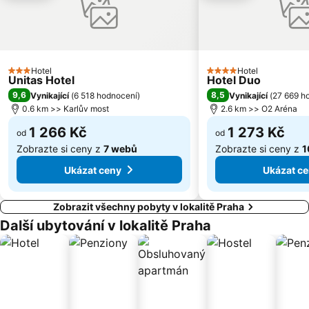
Uhříněves
Náměstí míru
Háje
Kongresové centrum Praha
Náměstí Republiky
Výstaviště Letňany - PVA EXPO
Zámek Loučeň
Hotel
Prosek
Hotel
3 Počet hvězdiček
4 Počet hvězdiček
Unitas Hotel
Hotel Duo
Libuš
Kunratice
9,6
8,5
Vynikající
(
6 518 hodnocení
)
Vynikající
(
27 669 h
0.6 km >> Karlův most
2.6 km >> O2 Aréna
Čakovice
Centrum Černý Most
1 266 Kč
1 273 Kč
od
od
Zobrazte si ceny z
7 webů
Zobrazte si ceny z
1
Ukázat ceny
Ukázat c
Zobrazit všechny pobyty v lokalitě Praha
Další ubytování v lokalitě Praha