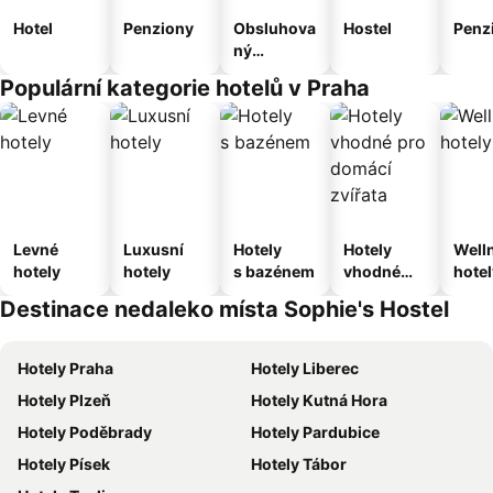
Hotel
Penziony
Obsluhova
Hostel
Penz
ný
apartmán
Populární kategorie hotelů v Praha
Levné
Luxusní
Hotely
Hotely
Well
hotely
hotely
s bazénem
vhodné
hotel
pro
Destinace nedaleko místa Sophie's Hostel
domácí
zvířata
Hotely Praha
Hotely Liberec
Hotely Plzeň
Hotely Kutná Hora
Hotely Poděbrady
Hotely Pardubice
Hotely Písek
Hotely Tábor