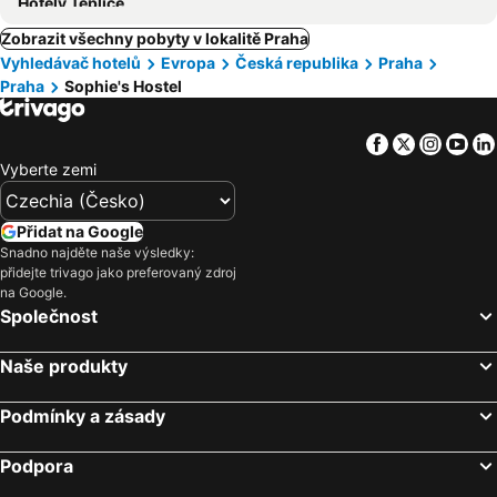
Hotely Teplice
Zobrazit všechny pobyty v lokalitě Praha
Vyhledávač hotelů
Evropa
Česká republika
Praha
Praha
Sophie's Hostel
Facebook
Twitter
Insta
Yo
Vyberte zemi
Přidat na Google
Snadno najděte naše výsledky:
přidejte trivago jako preferovaný zdroj
na Google.
Společnost
Naše produkty
Podmínky a zásady
Podpora