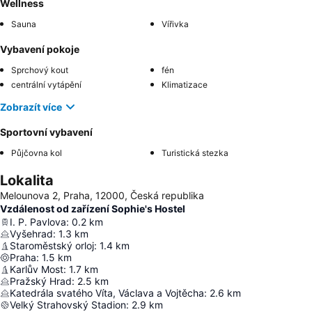
Wellness
Sauna
Vířivka
Vybavení pokoje
Sprchový kout
fén
centrální vytápění
Klimatizace
Zobrazít více
Sportovní vybavení
Půjčovna kol
Turistická stezka
Lokalita
Melounova 2, Praha, 12000, Česká republika
Vzdálenost od zařízení Sophie's Hostel
I. P. Pavlova
:
0.2
km
Vyšehrad
:
1.3
km
Staroměstský orloj
:
1.4
km
Praha
:
1.5
km
Karlův Most
:
1.7
km
Pražský Hrad
:
2.5
km
Katedrála svatého Víta, Václava a Vojtěcha
:
2.6
km
Velký Strahovský Stadion
:
2.9
km