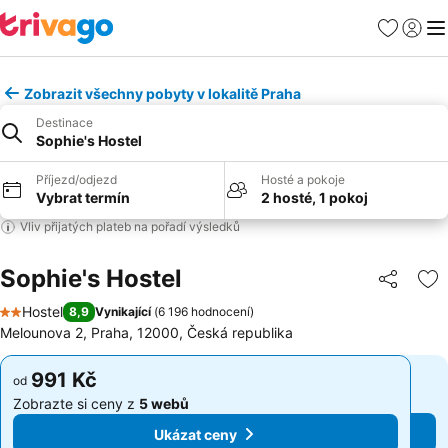
Oblíbené
Přihlási
Me
Zobrazit všechny pobyty v lokalitě Praha
Destinace
Sophie's Hostel
Příjezd/odjezd
Hosté a pokoje
Vybrat termín
2 hosté, 1 pokoj
Vliv přijatých plateb na pořadí výsledků
Sophie's Hostel
Sdílet
Př
Hostel
8,9
Vynikající
(
6 196 hodnocení
)
2 Počet hvězdiček
Melounova 2, Praha, 12000, Česká republika
991 Kč
991 Kč
od
od
Zobrazte si ceny z
5 webů
Zobrazte si ceny z
5 webů
Ukázat ceny
Ukázat ceny