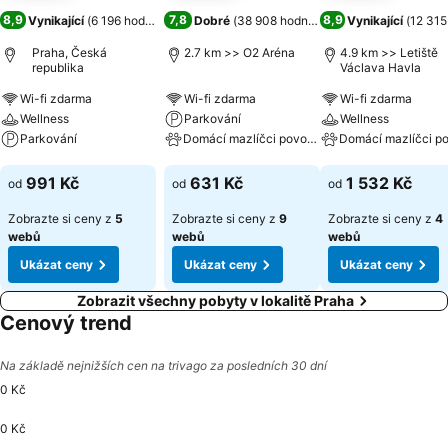
8,9
7,8
8,9
Vynikající
(
6 196 hodnocení
)
Dobré
(
38 908 hodnocení
)
Vynikající
(
12 315
Praha, Česká
2.7 km >> O2 Aréna
4.9 km >> Letiště
republika
Václava Havla
Wi-fi zdarma
Wi-fi zdarma
Wi-fi zdarma
Wellness
Parkování
Wellness
Parkování
Domácí mazlíčci povoleni
Ukázat ceny
Ukázat ceny
Ukázat ceny
991 Kč
631 Kč
1 532 Kč
od
od
od
Zobrazte si ceny z
5
Zobrazte si ceny z
9
Zobrazte si ceny z
4
webů
webů
webů
Ukázat ceny
Ukázat ceny
Ukázat ceny
Zobrazit všechny pobyty v lokalitě Praha
Cenový trend
Na základě nejnižších cen na trivago za posledních 30 dní
0 Kč
0 Kč