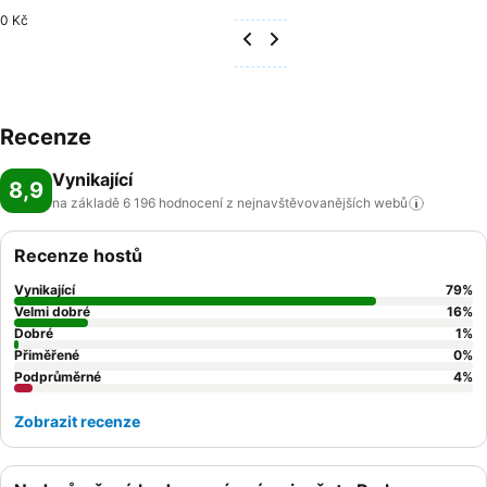
0 Kč
Recenze
Vynikající
8,9
na základě 6 196 hodnocení z nejnavštěvovanějších
webů
Recenze hostů
Vynikající
79
%
Velmi dobré
16
%
Dobré
1
%
Přiměřené
0
%
Podprůměrné
4
%
Zobrazit recenze