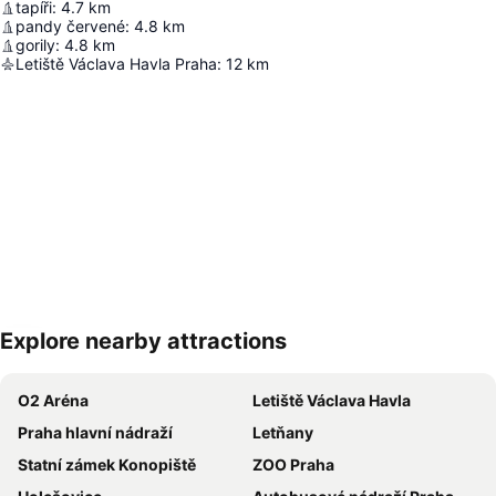
tapíři
:
4.7
km
pandy červené
:
4.8
km
gorily
:
4.8
km
Letiště Václava Havla Praha
:
12
km
Explore nearby attractions
Zvětšit mapu
O2 Aréna
Letiště Václava Havla
Praha hlavní nádraží
Letňany
Statní zámek Konopiště
ZOO Praha