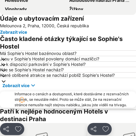
Holešovice
Autobusové nádraží Praha Florenc
Vinohrady
Žižkov
Údaje o ubytovacím zařízení
Vršovice
Výstaviště Praha - Holešovice
Melounova 2, Praha, 12000, Česká republika
Chodov
Smíchov
Zobrazít více
Václavské náměstí
Na Kampě
Často kladené otázky týkající se Sophie's
Horní Počernice
Aquapalace Praha
Hostel
Televizní věž Žižkov
Dejvice
Má Sophie's Hostel bazénovou oblast?
Jsou v Sophie's Hostel povoleny domácí mazlíčci?
Hostivař
Zličín
Je k dispozici parkování v Sophie's Hostel?
Kde se Sophie's Hostel nachází?
Modřany
Old Town Square
Které oblíbené atrakce se nachází poblíž Sophie's Hostel?
Zbraslav
Karlovo náměstí
Zobrazít více
Suchdol
Stodůlky
Informace o cenách a dostupnosti, které dostáváme z rezervačních
Vyšehrad
Malá Strana
stránek, se neustále mění. Proto se může stát, že na rezervační
stránce nemusíte najít stejnou nabídku, jakou jste viděli na trivagu.
Stanice metra Anděl
Troja
Patří k nejlépe hodnoceným Hotels v
Strašnice
Tančící dům
destinaci Praha
Řepy
Nemocnice Motol Metro Station
Sdílet
Přidat na seznam oblíbených hotelů
Sdílet
Přidat na se
Radotín
Kbely