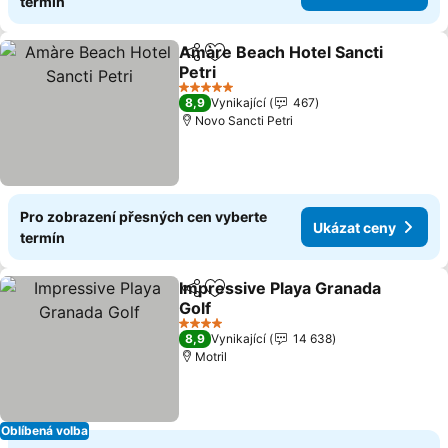
termín
Amàre Beach Hotel Sancti
Sdílet
Přidat na seznam oblíbených h
Petri
Ukázat ceny
5 Počet hvězdiček
8,9
Vynikající
467
Novo Sancti Petri
Pro zobrazení přesných cen vyberte
Ukázat ceny
termín
Impressive Playa Granada
Sdílet
Přidat na seznam oblíbených h
Golf
Ukázat ceny
4 Počet hvězdiček
8,9
Vynikající
14 638
Motril
Oblíbená volba