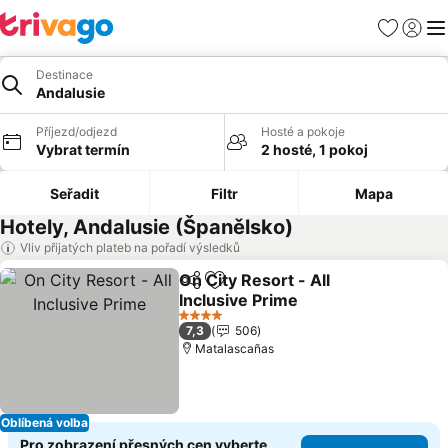
Oblíbené
Přihlási
Me
Destinace
Andalusie
Příjezd/odjezd
Hosté a pokoje
Vybrat termín
2 hosté, 1 pokoj
Seřadit
Filtr
Mapa
Hotely, Andalusie (Španělsko)
Vliv přijatých plateb na pořadí výsledků
On City Resort - All
Sdílet
Přidat na seznam oblíbených h
Inclusive Prime
Ukázat ceny
4 Počet hvězdiček
7,3
506
Matalascañas
Oblíbená volba
Pro zobrazení přesných cen vyberte