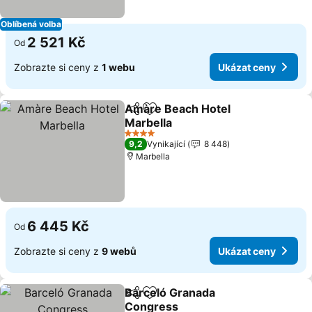
Oblíbená volba
2 521 Kč
Od
Zobrazte si ceny z
1 webu
Ukázat ceny
Amàre Beach Hotel
Sdílet
Přidat na seznam oblíbených h
Marbella
Ukázat ceny
4 Počet hvězdiček
9,2
Vynikající
8 448
Marbella
6 445 Kč
Od
Zobrazte si ceny z
9 webů
Ukázat ceny
Barceló Granada
Sdílet
Přidat na seznam oblíbených h
Congress