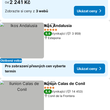
2 241 Kč
Od
Zobrazte si ceny z
3 webů
Ukázat ceny
Ikos Andalusia
Sdílet
Přidat na seznam oblíbených h
Ukázat cen
5 Počet hvězdiček
9,6
Vynikající
3 959
Estepona
Oblíbená volba
Pro zobrazení přesných cen vyberte
Ukázat ceny
termín
Ilunion Calas de Conil
Sdílet
Přidat na seznam oblíbených h
Ukáz
4 Počet hvězdiček
8,6
Vynikající
14 453
Conil de la Frontera