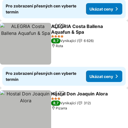
Pro zobrazení přesných cen vyberte
Ukázat ceny
termín
ALEGRIA Costa Ballena
Sdílet
Přidat na seznam oblíbených h
Aquafun & Spa
Ukázat ceny
4 Počet hvězdiček
8,7
Vynikající
6 626
Rota
Pro zobrazení přesných cen vyberte
Ukázat ceny
termín
Hostal Don Joaquin Alora
Sdílet
Přidat na seznam oblíbených h
3 Počet hvězdiček
8,7
Vynikající
312
Pizarra