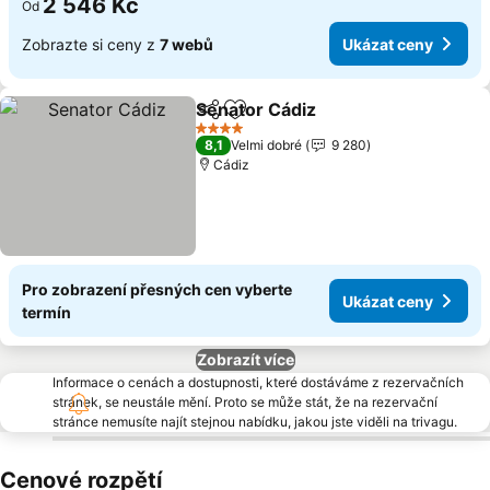
2 546 Kč
Od
Zobrazte si ceny z
7 webů
Ukázat ceny
Senator Cádiz
Sdílet
Přidat na seznam oblíbených h
Ukázat ceny
4 Počet hvězdiček
8,1
Velmi dobré
9 280
Cádiz
Pro zobrazení přesných cen vyberte
Ukázat ceny
termín
Zobrazít více
Informace o cenách a dostupnosti, které dostáváme z rezervačních
stránek, se neustále mění. Proto se může stát, že na rezervační
stránce nemusíte najít stejnou nabídku, jakou jste viděli na trivagu.
Cenové rozpětí