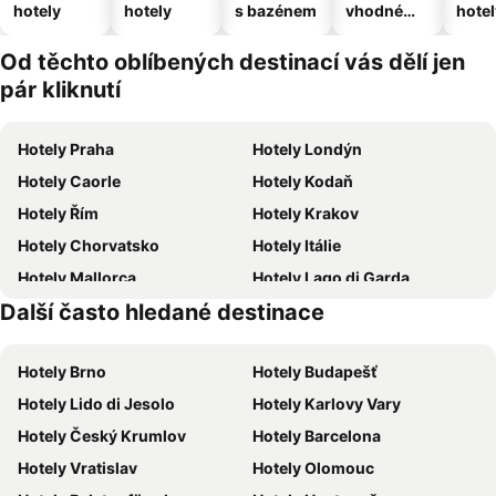
hotely
hotely
s bazénem
vhodné
hotel
pro
domácí
Od těchto oblíbených destinací vás dělí jen
zvířata
pár kliknutí
Hotely Praha
Hotely Londýn
Hotely Caorle
Hotely Kodaň
Hotely Řím
Hotely Krakov
Hotely Chorvatsko
Hotely Itálie
Hotely Mallorca
Hotely Lago di Garda
Další často hledané destinace
Hotely Česká republika
Hotely Vysočina
Hotely Brno
Hotely Budapešť
Hotely Lido di Jesolo
Hotely Karlovy Vary
Hotely Český Krumlov
Hotely Barcelona
Hotely Vratislav
Hotely Olomouc