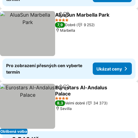
AluaSun Marbella Park
Sdílet
Přidat na seznam oblíbených h
Uká
4 Počet hvězdiček
7,9
Dobré
9 252
Marbella
Pro zobrazení přesných cen vyberte
Ukázat ceny
termín
Eurostars Al-Andalus
Sdílet
Přidat na seznam oblíbených h
Palace
Ukázat ceny
4 Počet hvězdiček
8,3
Velmi dobré
34 373
Sevilla
Oblíbená volba