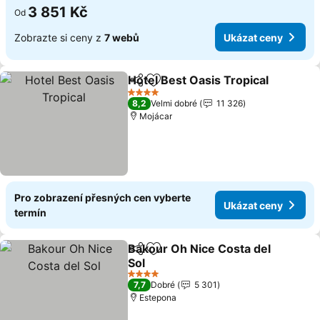
3 851 Kč
Od
Zobrazte si ceny z
7 webů
Ukázat ceny
Hotel Best Oasis Tropical
Sdílet
Přidat na seznam oblíbených h
U
4 Počet hvězdiček
8,2
Velmi dobré
11 326
Mojácar
Pro zobrazení přesných cen vyberte
Ukázat ceny
termín
Bakour Oh Nice Costa del
Sdílet
Přidat na seznam oblíbených h
Sol
Ukázat ceny
4 Počet hvězdiček
7,7
Dobré
5 301
Estepona