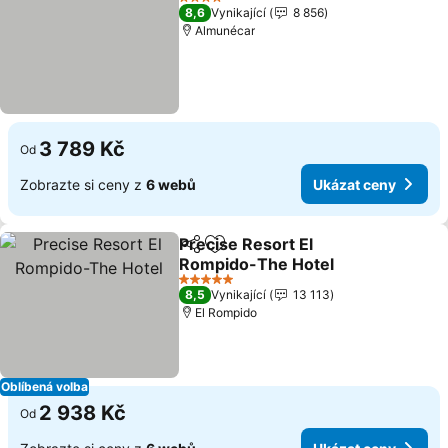
4 Počet hvězdiček
8,6
Vynikající
8 856
Almunécar
3 789 Kč
Od
Zobrazte si ceny z
6 webů
Ukázat ceny
Precise Resort El
Sdílet
Přidat na seznam oblíbených h
Rompido-The Hotel
Ukázat ceny
5 Počet hvězdiček
8,5
Vynikající
13 113
El Rompido
Oblíbená volba
2 938 Kč
Od