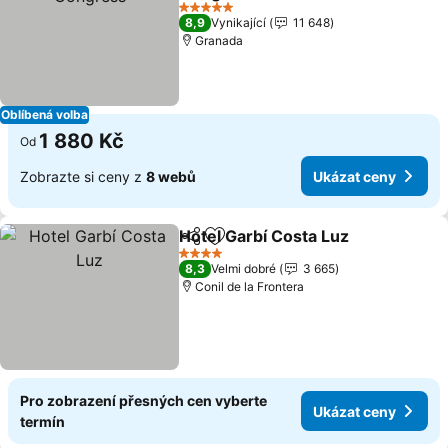
Ukázat ceny
5 Počet hvězdiček
8,9
Vynikající
11 648
Granada
Oblíbená volba
1 880 Kč
Od
Zobrazte si ceny z
8 webů
Ukázat ceny
Hotel Garbí Costa Luz
Sdílet
Přidat na seznam oblíbených h
Ukáz
4 Počet hvězdiček
8,3
Velmi dobré
3 665
Conil de la Frontera
Pro zobrazení přesných cen vyberte
Ukázat ceny
termín