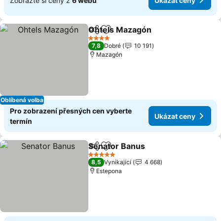
Zobrazte si ceny z
6 webů
Ukázat ceny
Ohtels Mazagón
Sdílet
Přidat na seznam oblíbených h
Ukázat ce
4 Počet hvězdiček
7,8
Dobré
10 191
Mazagón
Oblíbená volba
Pro zobrazení přesných cen vyberte
Ukázat ceny
termín
Senator Banus
Sdílet
Přidat na seznam oblíbených h
Ukázat cen
5 Počet hvězdiček
8,5
Vynikající
4 668
Estepona