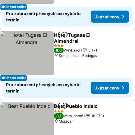
Oblíbená volba
Pro zobrazení přesných cen vyberte
Ukázat ceny
termín
Hotel Tugasa El
Sdílet
Přidat na seznam oblíbených h
Almendral
Ukázat ceny
3 Počet hvězdiček
8,6
Vynikající
3 171
Setenil de las Bodegas
Oblíbená volba
Pro zobrazení přesných cen vyberte
Ukázat ceny
termín
Best Pueblo Indalo
Sdílet
Přidat na seznam oblíbených h
Ukázat 
3 Počet hvězdiček
8,1
Velmi dobré
16 273
Mojácar