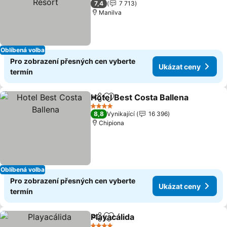
7,4
7 713
Manilva
Oblíbená volba
Pro zobrazení přesných cen vyberte
Ukázat ceny
termín
Hotel Best Costa Ballena
Sdílet
Přidat na seznam oblíbených h
U
4 Počet hvězdiček
8,8
Vynikající
16 396
Chipiona
Oblíbená volba
Pro zobrazení přesných cen vyberte
Ukázat ceny
termín
Playacálida
Sdílet
Přidat na seznam oblíbených h
Ukázat ceny