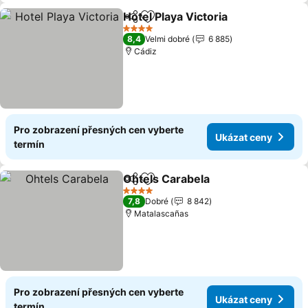
Hotel Playa Victoria
Sdílet
Přidat na seznam oblíbených h
Ukázat
4 Počet hvězdiček
8,4
Velmi dobré
6 885
Cádiz
Pro zobrazení přesných cen vyberte
Ukázat ceny
termín
Ohtels Carabela
Sdílet
Přidat na seznam oblíbených h
Ukázat ce
4 Počet hvězdiček
7,8
Dobré
8 842
Matalascañas
Pro zobrazení přesných cen vyberte
Ukázat ceny
termín