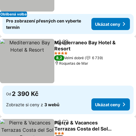
Oblíbená volba
Pro zobrazení přesných cen vyberte
Ukázat ceny
termín
Mediterraneo Bay Hotel &
Sdílet
Přidat na seznam oblíbených h
Resort
Ukázat ceny
4 Počet hvězdiček
8,2
Velmi dobré
6 739
Roquetas de Mar
2 390 Kč
Od
Zobrazte si ceny z
3 webů
Ukázat ceny
Pierre & Vacances
Sdílet
Přidat na seznam oblíbených h
Terrazas Costa del Sol
Resort
Ukázat ceny
3 Počet hvězdiček