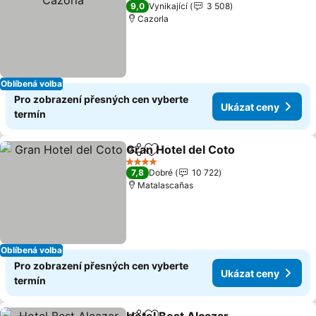
4 Počet hvězdiček
9,0
Vynikající
3 508
Cazorla
Oblíbená volba
Pro zobrazení přesných cen vyberte
Ukázat ceny
termín
Gran Hotel del Coto
Sdílet
Přidat na seznam oblíbených h
Ukáza
4 Počet hvězdiček
7,8
Dobré
10 722
Matalascañas
Oblíbená volba
Pro zobrazení přesných cen vyberte
Ukázat ceny
termín