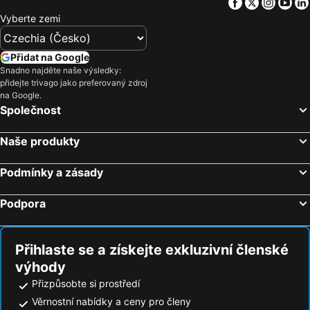
Facebook
Twitter
Insta
Yo
Hotely Chiclana
Hotely Motril
Vyberte zemi
Hotely La Carlota
Hotely San Roque
Hotely Matalascañas
Hotely El Rompido
Přidat na Google
Hotely Chipiona
Hotely Torrox Costa
Snadno najděte naše výsledky:
přidejte trivago jako preferovaný zdroj
Hotely Novo Sancti Petri
Hotely Jerez de la Frontera
na Google.
Hotely El Puerto de Santa Maria
Hotely San Juan de Aznalfarache
Společnost
Hotely Ubeda
Hotely Torre del Mar
Naše produkty
Hotely Antequera
Hotely Monachil
Hotely Ayamonte
Hotely Vícar
Podmínky a zásady
Hotely Alora
Hotely Vélez-Málaga
Podpora
Hotely Torrox
Hotely Los Barrios
Hotely Casares
Hotely Valencina de la Concepción
Přihlaste se a získejte exkluzivní členské
výhody
Přizpůsobte si prostředí
Věrnostní nabídky a ceny pro členy