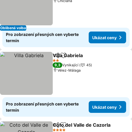
Chiclana
Oblíbená volba
Pro zobrazení přesných cen vyberte
Ukázat ceny
termín
Villa Gabriela
Sdílet
Přidat na seznam oblíbených h
Ukázat ceny
2 Počet hvězdiček
9,3
Vynikající
45
Vélez-Málaga
Pro zobrazení přesných cen vyberte
Ukázat ceny
termín
Coto del Valle de Cazorla
Sdílet
Přidat na seznam oblíbených h
U