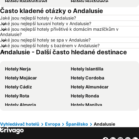
Hotely Balatonfüred
Hotely Hustopeče
Často kladené otázky o Andalusie
Hotely Vídeň
Hotely Hurghada
Jaké jsou nejlepší hotely v Andalusie?
Hotely Bratislava
Hotely Kolobrzeg
Jaké jsou nejlepší luxusní hotely v Andalusie?
Hotely Třeboň
Hotely Málaga
Jaké jsou nejlepší hotely přívětivé k domácím mazlíčkům v
Andalusie?
Hotely Amsterdam
Hotely Ostrava
Jaké jsou nejlepší hotely se spa v Andalusie?
Jaké jsou nejlepší hotely s bazénem v Andalusie?
Hotely Lignano Sabbiadoro
Hotely Istrie
Andalusie - Další často hledané destinace
Hotely Šumava
Hotely Wolfgangsee
Hotely Kréta
Hotely Tunisko
Hotely Nerja
Hotely Islantilla
Hotely Rakousko
Hotely Polsko
Hotely Mojácar
Hotely Cordoba
Hotely Slovinsko
Hotely Jeseníky
Hotely Cádiz
Hotely Almunécar
Hotely Korfu
Hotely Emilia-Romagna
Hotely Rota
Hotely Ronda
Hotely Krkonoše
Hotely Španělsko
Hotely Almeria
Hotely Manilva
Hotely Jihočeský kraj
Hotely Salzburk a okolí
Hotely Algeciras
Hotely Conil de la Frontera
Hotely Rhodos
Hotely Albánie
Hotely Vera
Hotely Tarifa
Vyhledávač hotelů
Evropa
Španělsko
Andalusie
Hotely Kypr
Hotely Koh Samui
Hotely Rincón de la Victoria
Hotely La Línea de la Concepción