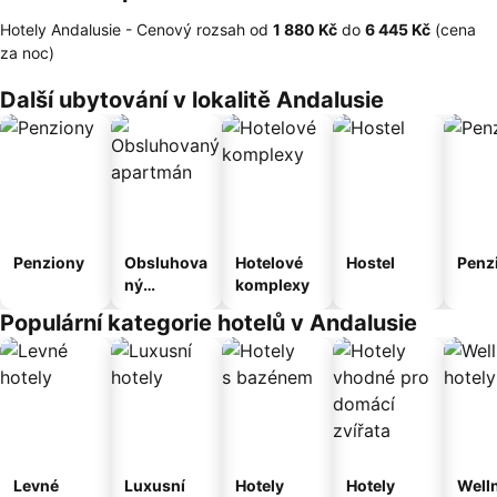
Hotely Andalusie -
Cenový rozsah
od
‎1 880 Kč
do
‎6 445 Kč
(cena
za noc)
Další ubytování v lokalitě Andalusie
Penziony
Obsluhova
Hotelové
Hostel
Penz
ný
komplexy
apartmán
Populární kategorie hotelů v Andalusie
Levné
Luxusní
Hotely
Hotely
Well