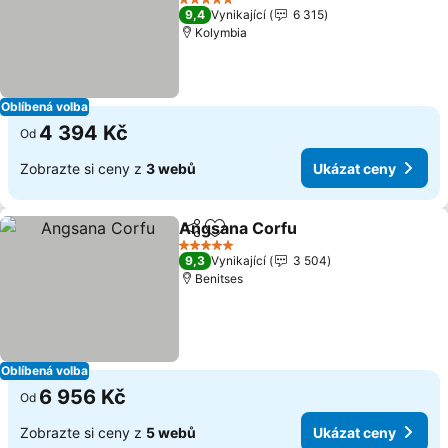
5 Počet hvězdiček
9,4
Vynikající
6 315
Kolymbia
Oblíbená volba
4 394 Kč
Od
Zobrazte si ceny z
3 webů
Ukázat ceny
Angsana Corfu
Sdílet
Přidat na seznam oblíbených h
5 Počet hvězdiček
9,3
Vynikající
3 504
Benitses
Oblíbená volba
6 956 Kč
Od
Zobrazte si ceny z
5 webů
Ukázat ceny