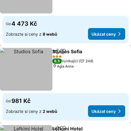
4 473 Kč
Od
Zobrazte si ceny z
8 webů
Ukázat ceny
Studios Sofia
Sdílet
Přidat na seznam oblíbených h
3 Počet hvězdiček
8,5
Vynikající
249
Agia Anna
981 Kč
Od
Zobrazte si ceny z
2 webů
Ukázat ceny
Lefkimi Hotel