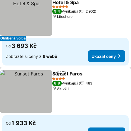
Hotel & Spa
5 Počet hvězdiček
9,4
Vynikající
2 902
Litochoro
Oblíbená volba
3 693 Kč
Od
Zobrazte si ceny z
6 webů
Ukázat ceny
Sunset Faros
Sdílet
Přidat na seznam oblíbených h
4 Počet hvězdiček
8,8
Vynikající
483
Akrotiri
1 933 Kč
Od