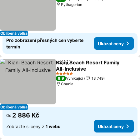
Pythagorion
Oblíbená volba
Pro zobrazení přesných cen vyberte
Ukázat ceny
termín
Kiani Beach Resort Family
Sdílet
Přidat na seznam oblíbených h
All-Inclusive
5 Počet hvězdiček
8,9
Vynikající
13 749
Chania
Oblíbená volba
2 886 Kč
Od
Zobrazte si ceny z
1 webu
Ukázat ceny