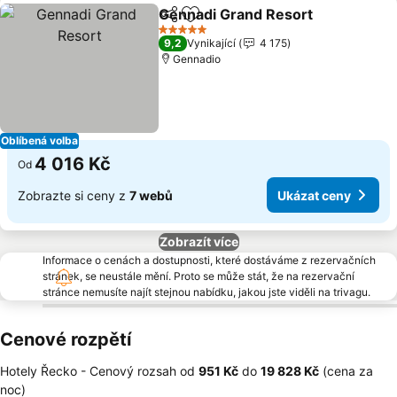
Gennadi Grand Resort
Sdílet
Přidat na seznam oblíbených h
5 Počet hvězdiček
9,2
Vynikající
4 175
Gennadio
Oblíbená volba
4 016 Kč
Od
Zobrazte si ceny z
7 webů
Ukázat ceny
Zobrazít více
Informace o cenách a dostupnosti, které dostáváme z rezervačních
stránek, se neustále mění. Proto se může stát, že na rezervační
stránce nemusíte najít stejnou nabídku, jakou jste viděli na trivagu.
Cenové rozpětí
Hotely Řecko -
Cenový rozsah
od
‎951 Kč
do
‎19 828 Kč
(cena za
noc)