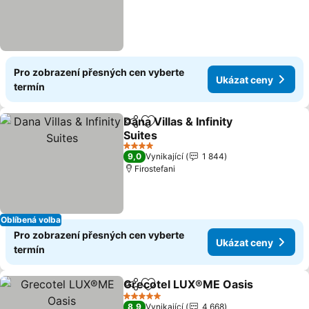
Pro zobrazení přesných cen vyberte
Ukázat ceny
termín
Dana Villas & Infinity
Sdílet
Přidat na seznam oblíbených h
Suites
4 Počet hvězdiček
9,0
Vynikající
1 844
Firostefani
Oblíbená volba
Pro zobrazení přesných cen vyberte
Ukázat ceny
termín
Grecotel LUX®ME Oasis
Sdílet
Přidat na seznam oblíbených h
5 Počet hvězdiček
8,9
Vynikající
4 668