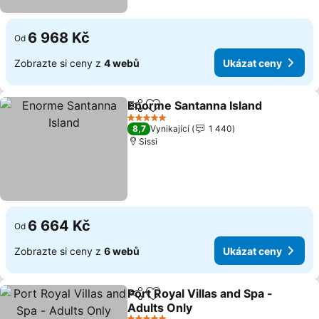
6 968 Kč
Od
Zobrazte si ceny z
4 webů
Ukázat ceny
Enorme Santanna Island
Sdílet
Přidat na seznam oblíbených h
5 Počet hvězdiček
8,7
Vynikající
1 440
Sissi
6 664 Kč
Od
Zobrazte si ceny z
6 webů
Ukázat ceny
Port Royal Villas and Spa -
Sdílet
Přidat na seznam oblíbených h
Adults Only