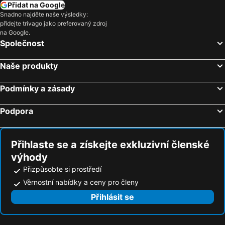
Přidat na Google
Hotely Lindos
Hotely Skopelos město
Snadno najděte naše výsledky:
přidejte trivago jako preferovaný zdroj
Hotely Archangelos
Hotely Lardos
na Google.
Hotely Sidari
Hotely Afandou
Společnost
Hotely Gouves
Hotely Zakynthos-město
Naše produkty
Hotely Agios Nikolaos
Hotely Analipsis
Hotely Plakias
Hotely Agios Nikitas
Podmínky a zásady
Hotely Acharavi
Hotely Paleochora
Podpora
Hotely Mastichari
Hotely Bali
Hotely Benitses
Hotely Psalidi
Přihlaste se a získejte exkluzivní členské
výhody
Přizpůsobte si prostředí
Věrnostní nabídky a ceny pro členy
Přihlásit se