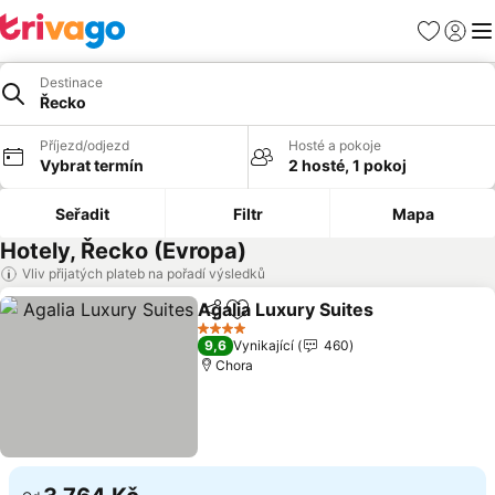
Oblíbené
Přihlási
Me
Destinace
Řecko
Příjezd/odjezd
Hosté a pokoje
Vybrat termín
2 hosté, 1 pokoj
Seřadit
Filtr
Mapa
Hotely, Řecko (Evropa)
Vliv přijatých plateb na pořadí výsledků
Agalia Luxury Suites
Sdílet
Přidat na seznam oblíbených h
4 Počet hvězdiček
9,6
Vynikající
460
Chora