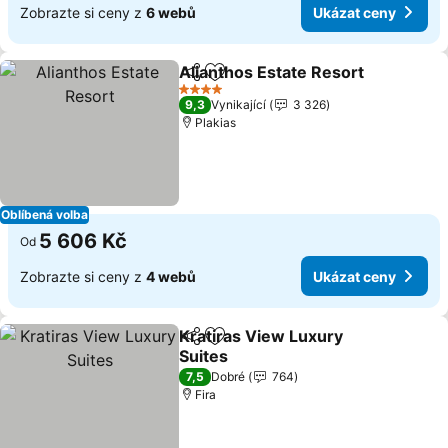
Zobrazte si ceny z
6 webů
Ukázat ceny
Alianthos Estate Resort
Sdílet
Přidat na seznam oblíbených h
4 Počet hvězdiček
9,3
Vynikající
3 326
Plakias
Oblíbená volba
5 606 Kč
Od
Zobrazte si ceny z
4 webů
Ukázat ceny
Kratiras View Luxury
Sdílet
Přidat na seznam oblíbených h
Suites
7,5
Dobré
764
Fira