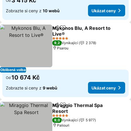
3 415 Kč
Od
Zobrazte si ceny z
10 webů
Ukázat ceny
Mykonos Blu, A Resort to
Sdílet
Přidat na seznam oblíbených h
Live®
5 Počet hvězdiček
9,2
Vynikající
2 378
Psarou
Oblíbená volba
10 674 Kč
Od
Zobrazte si ceny z
9 webů
Ukázat ceny
Miraggio Thermal Spa
Sdílet
Přidat na seznam oblíbených h
Resort
5 Počet hvězdiček
9,0
Vynikající
5 977
Paliouri