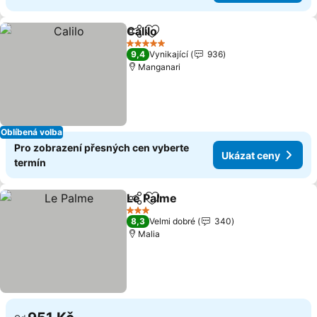
Calilo
Sdílet
Přidat na seznam oblíbených h
5 Počet hvězdiček
9,4
Vynikající
936
Manganari
Oblíbená volba
Pro zobrazení přesných cen vyberte
Ukázat ceny
termín
Le Palme
Sdílet
Přidat na seznam oblíbených h
3 Počet hvězdiček
8,3
Velmi dobré
340
Malia