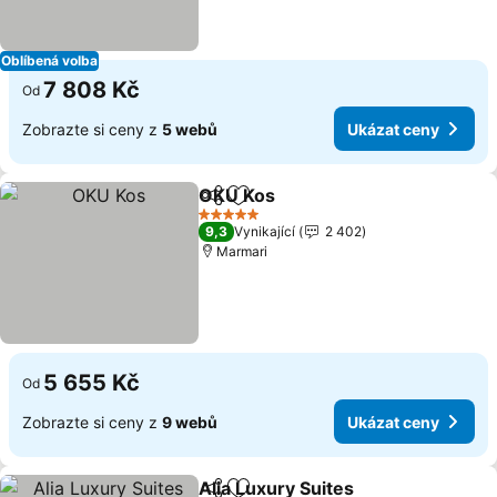
Oblíbená volba
7 808 Kč
Od
Zobrazte si ceny z
5 webů
Ukázat ceny
OKU Kos
Sdílet
Přidat na seznam oblíbených h
5 Počet hvězdiček
9,3
Vynikající
2 402
Marmari
5 655 Kč
Od
Zobrazte si ceny z
9 webů
Ukázat ceny
Alia Luxury Suites