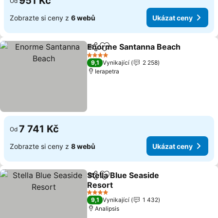
951 Kč
Od
Zobrazte si ceny z
6 webů
Ukázat ceny
Enorme Santanna Beach
Sdílet
Přidat na seznam oblíbených h
4 Počet hvězdiček
9,1
Vynikající
2 258
Ierapetra
7 741 Kč
Od
Zobrazte si ceny z
8 webů
Ukázat ceny
Stella Blue Seaside
Sdílet
Přidat na seznam oblíbených h
Resort
4 Počet hvězdiček
9,1
Vynikající
1 432
Analipsis