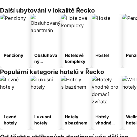
Další ubytování v lokalitě Řecko
Penziony
Obsluhova
Hotelové
Hostel
Penz
ný
komplexy
apartmán
Populární kategorie hotelů v Řecko
Levné
Luxusní
Hotely
Hotely
Well
hotely
hotely
s bazénem
vhodné
hotel
pro
domácí