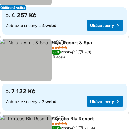
Oblíbená volba
4 257 Kč
Od
Zobrazte si ceny z
4 webů
Ukázat ceny
Nalu Resort & Spa
Sdílet
Přidat na seznam oblíbených h
5 Počet hvězdiček
8,9
Vynikající
781
Adele
7 122 Kč
Od
Zobrazte si ceny z
2 webů
Ukázat ceny
Proteas Blu Resort
Sdílet
Přidat na seznam oblíbených h
5 Počet hvězdiček
9,2
Vynikající
2 054