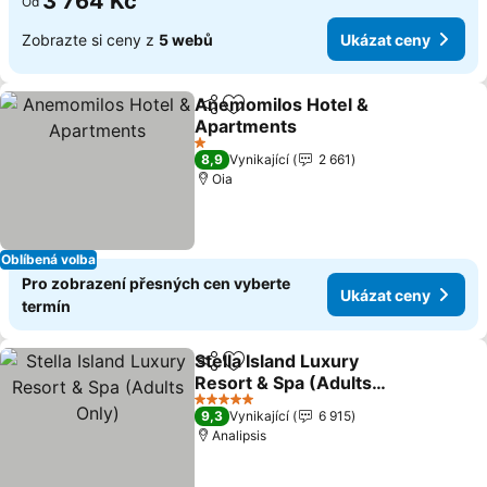
3 764 Kč
Od
Zobrazte si ceny z
5 webů
Ukázat ceny
Anemomilos Hotel &
Sdílet
Přidat na seznam oblíbených h
Apartments
1 Počet hvězdiček
8,9
Vynikající
2 661
Oia
Oblíbená volba
Pro zobrazení přesných cen vyberte
Ukázat ceny
termín
Stella Island Luxury
Sdílet
Přidat na seznam oblíbených h
Resort & Spa (Adults
Only)
5 Počet hvězdiček
9,3
Vynikající
6 915
Analipsis