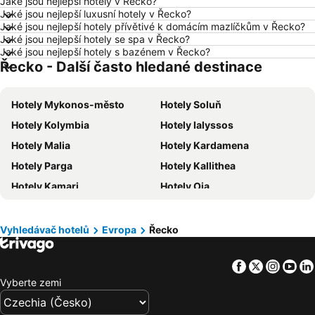
Jaké jsou nejlepší hotely v Řecko?
Hotely Kolobrzeg
Hotely Lignano Sabbiadoro
Jaké jsou nejlepší luxusní hotely v Řecko?
Hotely Nice
Hotely Verona
Jaké jsou nejlepší hotely přívětivé k domácím mazlíčkům v Řecko?
Jaké jsou nejlepší hotely se spa v Řecko?
Hotely České Budějovice
Hotely Manavgat
Jaké jsou nejlepší hotely s bazénem v Řecko?
Řecko - Další často hledané destinace
Hotely Český Krumlov
Hotely Krkonoše
Hotely Beskydy
Hotely Rakousko
Hotely Mykonos-město
Hotely Soluň
Hotely Polsko
Hotely Albánie
Hotely Kolymbia
Hotely Ialyssos
Hotely Egypt
Hotely Kypr
Hotely Malia
Hotely Kardamena
Hotely Gran Canaria
Hotely Vysočina
Hotely Parga
Hotely Kallithea
Hotely Jeseníky
Hotely Istrie
Hotely Kamari
Hotely Oia
Hotely Emilia-Romagna
Hotely Španělsko
Hotely Imerovigli
Hotely Kiotari
Hotely Madeira
Hotely Moravský kras
Hotely Limenas Chersonissos
Hotely Heraklion
Hotely Slovinsko
Hotely Wolfgangsee
Vyhledávač hotelů
Evropa
Řecko
Hotely Rethymnon
Hotely Kavos
Hotely Maledivy
Hotely Salzburk a okolí
Facebook
Twitter
Insta
Yo
Hotely Perissa
Hotely Manganari
Vyberte zemi
Hotely Planos-Tsilivi
Hotely Akrotiri
Hotely Agia Pelaghia
Hotely Kos-město