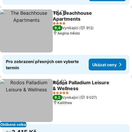
The Beachhouse
Sdílet
Přidat na seznam oblíbených h
Apartments
4 Počet hvězdiček
9,4
Vynikající
912
Aegina město
Pro zobrazení přesných cen vyberte
Ukázat ceny
termín
Rodos Palladium Leisure
Sdílet
Přidat na seznam oblíbených h
& Wellness
5 Počet hvězdiček
9,2
Vynikající
9 027
Kallithea
Oblíbená volba