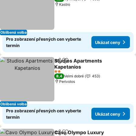
Kastro
Oblíbená volba
Pro zobrazení přesných cen vyberte
Ukázat ceny
termín
Studios Apartments
Sdílet
Přidat na seznam oblíbených h
Kapetanios
2 Počet hvězdiček
8,4
Velmi dobré
453
Perivolos
Oblíbená volba
Pro zobrazení přesných cen vyberte
Ukázat ceny
termín
Cavo Olympo Luxury
Sdílet
Přidat na seznam oblíbených h