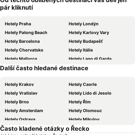
Od těchto oblíbených destinací vás dělí jen
zvířata
pár kliknutí
Hotely Praha
Hotely Londýn
Hotely Patong Beach
Hotely Karlovy Vary
Hotely Barcelona
Hotely Budapešť
Hotely Chorvatsko
Hotely Itálie
Hotely Mallorca
Hotely Lago di Garda
Další často hledané destinace
Hotely Česká republika
Hotely Šumava
Hotely Krakov
Hotely Caorle
Hotely Vratislav
Hotely Lido di Jesolo
Hotely Brno
Hotely Řím
Hotely Amsterdam
Hotely Olomouc
Hotely Ostrava
Hotely Mikulov
Často kladené otázky o Řecko
Hotely Hurghada
Hotely Znojmo