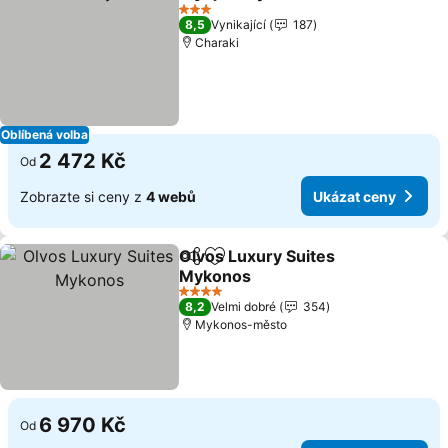
Sdílet
Přidat na seznam oblíbených h
3 Počet hvězdiček
8,5
Vynikající
187
Charaki
Oblíbená volba
2 472 Kč
Od
Zobrazte si ceny z
4 webů
Ukázat ceny
Olvos Luxury Suites
Sdílet
Přidat na seznam oblíbených h
Mykonos
4 Počet hvězdiček
8,2
Velmi dobré
354
Mykonos-město
6 970 Kč
Od