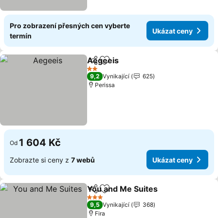
Pro zobrazení přesných cen vyberte
Ukázat ceny
termín
Aegeeis
Sdílet
Přidat na seznam oblíbených h
2 Počet hvězdiček
9,2
Vynikající
625
Perissa
1 604 Kč
Od
Zobrazte si ceny z
7 webů
Ukázat ceny
You and Me Suites
Sdílet
Přidat na seznam oblíbených h
3 Počet hvězdiček
9,5
Vynikající
368
Fira