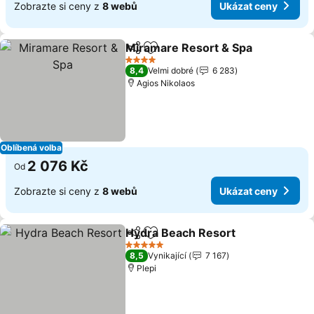
Zobrazte si ceny z
8 webů
Ukázat ceny
Miramare Resort & Spa
Sdílet
Přidat na seznam oblíbených h
4 Počet hvězdiček
8,4
Velmi dobré
6 283
Agios Nikolaos
Oblíbená volba
2 076 Kč
Od
Zobrazte si ceny z
8 webů
Ukázat ceny
Hydra Beach Resort
Sdílet
Přidat na seznam oblíbených h
5 Počet hvězdiček
8,5
Vynikající
7 167
Plepi