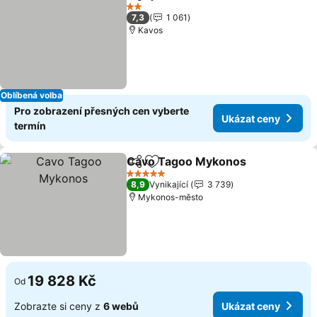
Sdílet
Přidat na seznam oblíbených h
2 Počet hvězdiček
7,3
1 061
Kavos
Oblíbená volba
Pro zobrazení přesných cen vyberte
Ukázat ceny
termín
Cavo Tagoo Mykonos
Sdílet
Přidat na seznam oblíbených h
5 Počet hvězdiček
8,9
Vynikající
3 739
Mykonos-město
19 828 Kč
Od
Zobrazte si ceny z
6 webů
Ukázat ceny