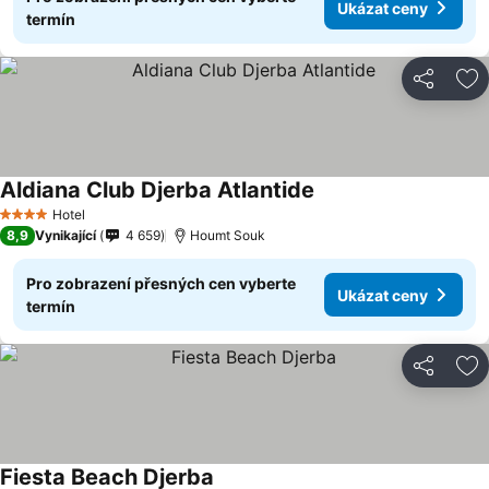
Ukázat ceny
termín
Sdílet
Př
Aldiana Club Djerba Atlantide
Hotel
4 Počet hvězdiček
8,9
Vynikající
4 659
Houmt Souk
Pro zobrazení přesných cen vyberte
Ukázat ceny
termín
Sdílet
Př
Fiesta Beach Djerba