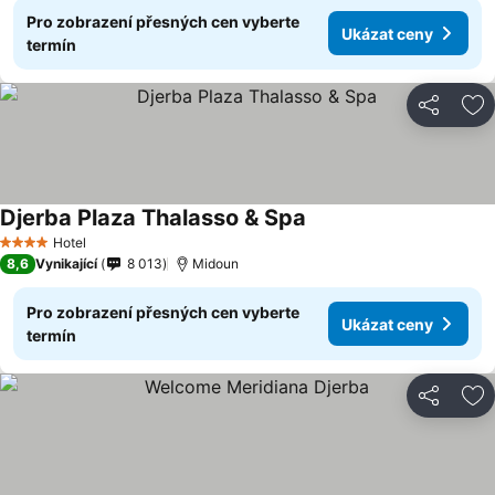
Pro zobrazení přesných cen vyberte
Ukázat ceny
termín
Sdílet
Př
Djerba Plaza Thalasso & Spa
Hotel
4 Počet hvězdiček
8,6
Vynikající
8 013
Midoun
Pro zobrazení přesných cen vyberte
Ukázat ceny
termín
Sdílet
Př