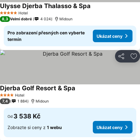
Ulysse Djerba Thalasso & Spa
Hotel
5 Počet hvězdiček
8,3
Velmi dobré
4 024
Midoun
Pro zobrazení přesných cen vyberte
Ukázat ceny
termín
Sdílet
Př
Djerba Golf Resort & Spa
Hotel
4 Počet hvězdiček
7,4
1 884
Midoun
3 538 Kč
Od
Zobrazte si ceny z
1 webu
Ukázat ceny