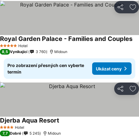
Sdílet
Př
Royal Garden Palace - Families and Couples
Hotel
5 Počet hvězdiček
8,5
Vynikající
3 760
Midoun
Pro zobrazení přesných cen vyberte
Ukázat ceny
termín
Sdílet
Př
Djerba Aqua Resort
Hotel
4 Počet hvězdiček
7,7
Dobré
5 245
Midoun