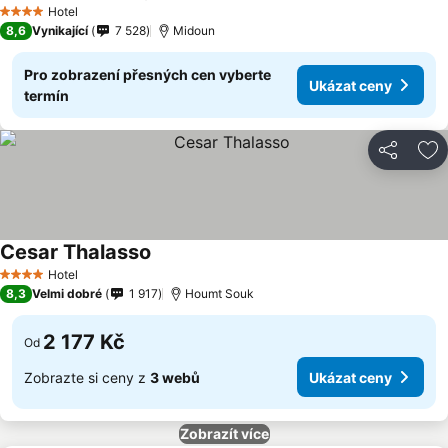
Hotel
4 Počet hvězdiček
8,6
Vynikající
7 528
Midoun
Pro zobrazení přesných cen vyberte
Ukázat ceny
termín
Sdílet
Př
Cesar Thalasso
Hotel
4 Počet hvězdiček
8,3
Velmi dobré
1 917
Houmt Souk
2 177 Kč
Od
Zobrazte si ceny z
3 webů
Ukázat ceny
Zobrazít více