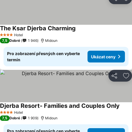
Sdílet
Př
The Ksar Djerba Charming
Hotel
4 Počet hvězdiček
7,5
Dobré
1 946
Midoun
Pro zobrazení přesných cen vyberte
Ukázat ceny
termín
Sdílet
Př
Djerba Resort- Families and Couples Only
Hotel
4 Počet hvězdiček
7,5
Dobré
1 909
Midoun
Pro zobrazení přesných cen vyberte