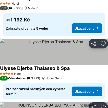
Hotel
4 Počet hvězdiček
6,9
9 305
Midoun
1 192 Kč
Od
Zobrazte si ceny z
5 webů
Ukázat ceny
Sdílet
Př
Ulysse Djerba Thalasso & Spa
Hotel
5 Počet hvězdiček
8,4
Velmi dobré
3 223
Houmt Souk
Pro zobrazení přesných cen vyberte
Ukázat ceny
termín