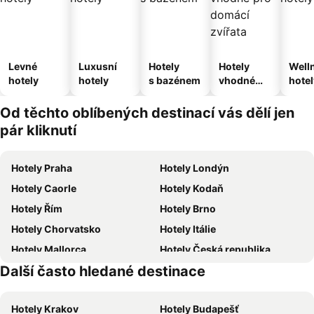
Levné
Luxusní
Hotely
Hotely
Well
hotely
hotely
s bazénem
vhodné
hotel
pro
domácí
Od těchto oblíbených destinací vás dělí jen
zvířata
pár kliknutí
Hotely Praha
Hotely Londýn
Hotely Caorle
Hotely Kodaň
Hotely Řím
Hotely Brno
Hotely Chorvatsko
Hotely Itálie
Hotely Mallorca
Hotely Česká republika
Další často hledané destinace
Hotely Vysočina
Hotely Istrie
Hotely Krakov
Hotely Budapešť