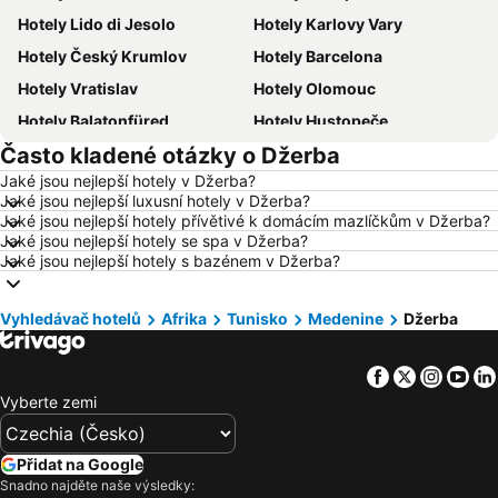
Hotely Lido di Jesolo
Hotely Karlovy Vary
Hotely Český Krumlov
Hotely Barcelona
Hotely Vratislav
Hotely Olomouc
Hotely Balatonfüred
Hotely Hustopeče
Často kladené otázky o Džerba
Hotely Vídeň
Hotely Hurghada
Jaké jsou nejlepší hotely v Džerba?
Hotely Bratislava
Hotely Kolobrzeg
Jaké jsou nejlepší luxusní hotely v Džerba?
Hotely Třeboň
Hotely Málaga
Jaké jsou nejlepší hotely přívětivé k domácím mazlíčkům v Džerba?
Jaké jsou nejlepší hotely se spa v Džerba?
Hotely Amsterdam
Hotely Ostrava
Jaké jsou nejlepší hotely s bazénem v Džerba?
Hotely Lignano Sabbiadoro
Hotely Lago di Garda
Hotely Šumava
Hotely Wolfgangsee
Vyhledávač hotelů
Afrika
Tunisko
Medenine
Džerba
Hotely Kréta
Hotely Tunisko
Facebook
Twitter
Insta
Yo
Hotely Rakousko
Hotely Polsko
Vyberte zemi
Hotely Slovinsko
Hotely Jeseníky
Hotely Korfu
Hotely Emilia-Romagna
Přidat na Google
Hotely Krkonoše
Hotely Španělsko
Snadno najděte naše výsledky: