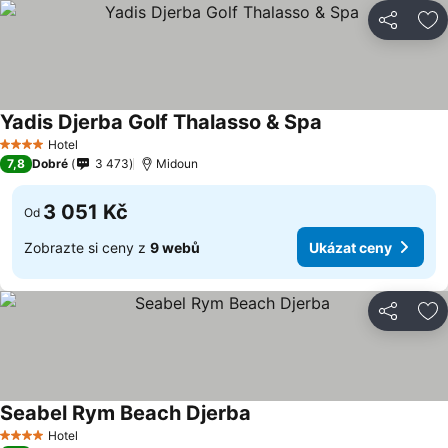
Sdílet
Př
Yadis Djerba Golf Thalasso & Spa
Hotel
4 Počet hvězdiček
7,8
Dobré
3 473
Midoun
3 051 Kč
Od
Zobrazte si ceny z
9 webů
Ukázat ceny
Sdílet
Př
Seabel Rym Beach Djerba
Hotel
4 Počet hvězdiček