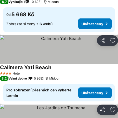
8,7
Vynikající
10 623
Midoun
5 668 Kč
Od
Zobrazte si ceny z
6 webů
Ukázat ceny
Sdílet
Př
Calimera Yati Beach
Hotel
4 Počet hvězdiček
8,2
Velmi dobré
5 969
Midoun
Pro zobrazení přesných cen vyberte
Ukázat ceny
termín
Sdílet
Př