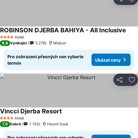
Sdílet
Př
ROBINSON DJERBA BAHIYA - All Inclusive
Hotel
4 Počet hvězdiček
8,8
Vynikající
5 278
Midoun
Pro zobrazení přesných cen vyberte
Ukázat ceny
termín
Sdílet
Př
Vincci Djerba Resort
Hotel
4 Počet hvězdiček
7,8
Dobré
7 153
Houmt Souk
Pro zobrazení přesných cen vyberte