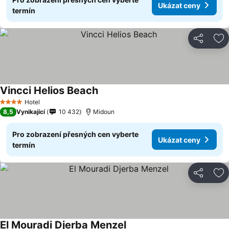
Ukázat ceny
termín
Sdílet
Př
Vincci Helios Beach
Hotel
4 Počet hvězdiček
8,5
Vynikající
10 432
Midoun
Pro zobrazení přesných cen vyberte
Ukázat ceny
termín
Sdílet
Př
El Mouradi Djerba Menzel