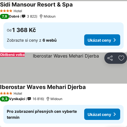
Sidi Mansour Resort & Spa
Hotel
4 Počet hvězdiček
7,9
Dobré
3 822
Midoun
1 368 Kč
Od
Zobrazte si ceny z
6 webů
Ukázat ceny
Oblíbená volba
Sdílet
Př
Iberostar Waves Mehari Djerba
Hotel
4 Počet hvězdiček
9,3
Vynikající
16 816
Midoun
Pro zobrazení přesných cen vyberte
Ukázat ceny
termín