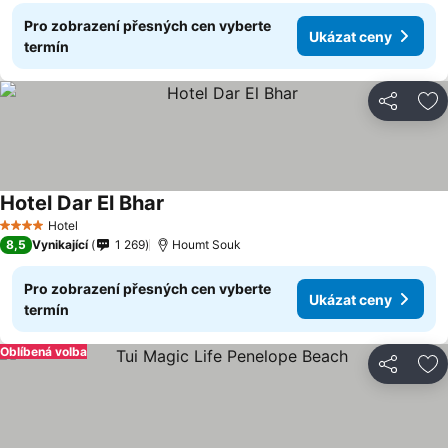
Pro zobrazení přesných cen vyberte
Ukázat ceny
termín
Sdílet
Př
Hotel Dar El Bhar
Hotel
4 Počet hvězdiček
8,5
Vynikající
1 269
Houmt Souk
Pro zobrazení přesných cen vyberte
Ukázat ceny
termín
Oblíbená volba
Sdílet
Př