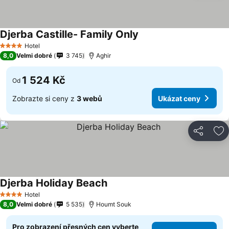
Djerba Castille- Family Only
Hotel
4 Počet hvězdiček
8,0
Velmi dobré
3 745
Aghir
1 524 Kč
Od
Zobrazte si ceny z
3 webů
Ukázat ceny
Sdílet
Př
Djerba Holiday Beach
Hotel
4 Počet hvězdiček
8,0
Velmi dobré
5 535
Houmt Souk
Pro zobrazení přesných cen vyberte