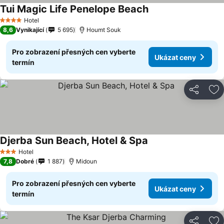
Tui Magic Life Penelope Beach
Hotel
4 Počet hvězdiček
8,6
Vynikající
5 695
Houmt Souk
Pro zobrazení přesných cen vyberte
Ukázat ceny
termín
Sdílet
Př
Djerba Sun Beach, Hotel & Spa
Hotel
3 Počet hvězdiček
7,8
Dobré
1 887
Midoun
Pro zobrazení přesných cen vyberte
Ukázat ceny
termín