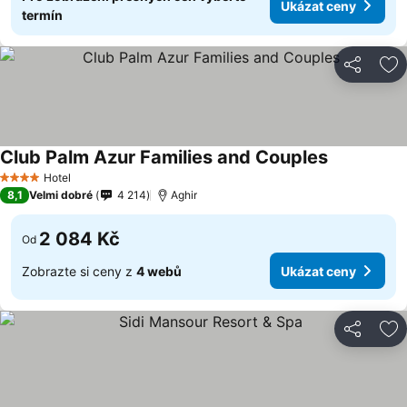
Ukázat ceny
termín
Sdílet
Př
Club Palm Azur Families and Couples
Hotel
4 Počet hvězdiček
8,1
Velmi dobré
4 214
Aghir
2 084 Kč
Od
Zobrazte si ceny z
4 webů
Ukázat ceny
Sdílet
Př