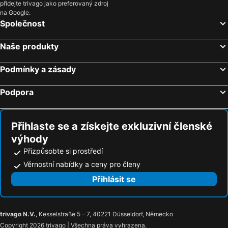
přidejte trivago jako preferovaný zdroj
Hotely Jihočeský kraj
Hotely Salzburk a okolí
na Google.
Hotely Rhodos
Hotely Albánie
Společnost
Hotely Kypr
Hotely Koh Samui
Naše produkty
Podmínky a zásady
Podpora
Přihlaste se a získejte exkluzivní členské
výhody
Přizpůsobte si prostředí
Věrnostní nabídky a ceny pro členy
Přihlásit se
trivago N.V.
, Kesselstraße 5 – 7, 40221 Düsseldorf, Německo
Copyright 2026 trivago | Všechna práva vyhrazena.