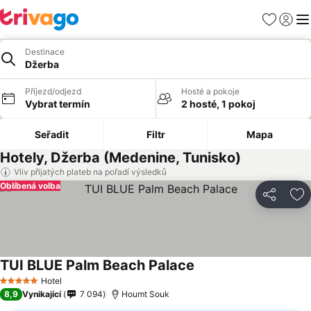
Oblíbené
Přihlási
Me
Destinace
Džerba
Příjezd/odjezd
Hosté a pokoje
Vybrat termín
2 hosté, 1 pokoj
Seřadit
Filtr
Mapa
Hotely, Džerba (Medenine, Tunisko)
Vliv přijatých plateb na pořadí výsledků
Oblíbená volba
Sdílet
Př
TUI BLUE Palm Beach Palace
Hotel
5 Počet hvězdiček
8,9
Vynikající
7 094
Houmt Souk