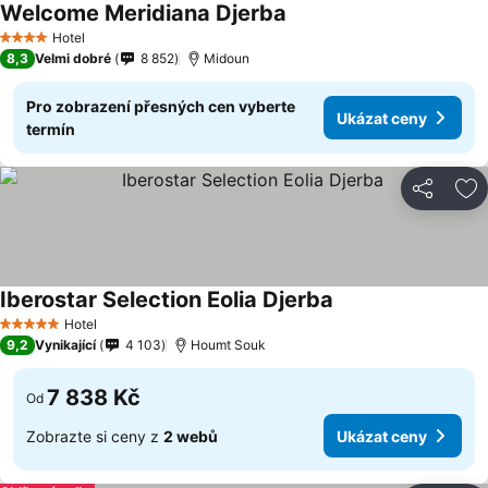
Welcome Meridiana Djerba
Hotel
4 Počet hvězdiček
8,3
Velmi dobré
8 852
Midoun
Pro zobrazení přesných cen vyberte
Ukázat ceny
termín
Sdílet
Př
Iberostar Selection Eolia Djerba
Hotel
5 Počet hvězdiček
9,2
Vynikající
4 103
Houmt Souk
7 838 Kč
Od
Zobrazte si ceny z
2 webů
Ukázat ceny