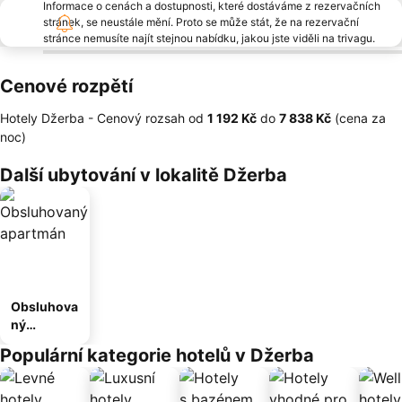
Informace o cenách a dostupnosti, které dostáváme z rezervačních
stránek, se neustále mění. Proto se může stát, že na rezervační
stránce nemusíte najít stejnou nabídku, jakou jste viděli na trivagu.
Cenové rozpětí
Hotely Džerba -
Cenový rozsah
od
‎1 192 Kč
do
‎7 838 Kč
(cena za
noc)
Další ubytování v lokalitě Džerba
Obsluhova
ný
apartmán
Populární kategorie hotelů v Džerba