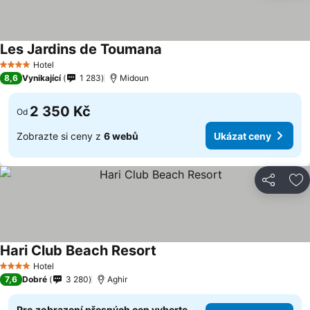
Les Jardins de Toumana
Hotel
4 Počet hvězdiček
8,6
Vynikající
1 283
Midoun
2 350 Kč
Od
Zobrazte si ceny z
6 webů
Ukázat ceny
Sdílet
Př
Hari Club Beach Resort
Hotel
4 Počet hvězdiček
7,6
Dobré
3 280
Aghir
Pro zobrazení přesných cen vyberte