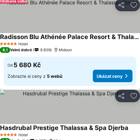
Oblíbená volba
Sdílet
Př
Radisson Blu Athénée Palace Resort & Thalasso, Djerba
Hotel
5 Počet hvězdiček
8,1
Velmi dobré
8 839
Midoun
5 680 Kč
Od
Zobrazte si ceny z
5 webů
Ukázat ceny
Sdílet
Př
Hasdrubal Prestige Thalassa & Spa Djerba
Hotel
5 Počet hvězdiček