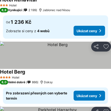
Hotel
3 Počet hvězdiček
8,8
Vynikající
2 199
Jablonec nad Nisou
1 236 Kč
Od
Zobrazte si ceny z
4 webů
Ukázat ceny
Sdílet
Př
Hotel Berg
Hotel
4 Počet hvězdiček
8,0
Velmi dobré
866
Doksy
Pro zobrazení přesných cen vyberte
Ukázat ceny
termín