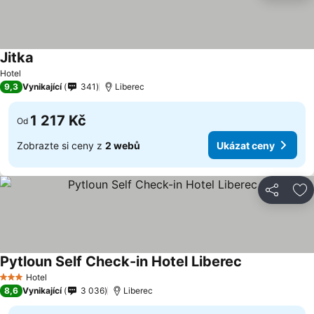
Jitka
Hotel
9,3
Vynikající
341
Liberec
1 217 Kč
Od
Zobrazte si ceny z
2 webů
Ukázat ceny
Sdílet
Př
Pytloun Self Check-in Hotel Liberec
Hotel
3 Počet hvězdiček
8,6
Vynikající
3 036
Liberec