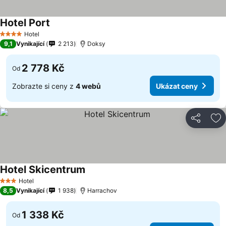
Hotel Port
Hotel
4 Počet hvězdiček
9,1
Vynikající
2 213
Doksy
2 778 Kč
Od
Zobrazte si ceny z
4 webů
Ukázat ceny
Sdílet
Př
Hotel Skicentrum
Hotel
3 Počet hvězdiček
8,5
Vynikající
1 938
Harrachov
1 338 Kč
Od