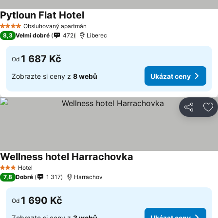
Pytloun Flat Hotel
Obsluhovaný apartmán
4 Počet hvězdiček
8,3
Velmi dobré
472
Liberec
1 687 Kč
Od
Zobrazte si ceny z
8 webů
Ukázat ceny
Sdílet
Př
Wellness hotel Harrachovka
Hotel
3 Počet hvězdiček
7,8
Dobré
1 317
Harrachov
1 690 Kč
Od
Zobrazte si ceny z
3 webů
Ukázat ceny