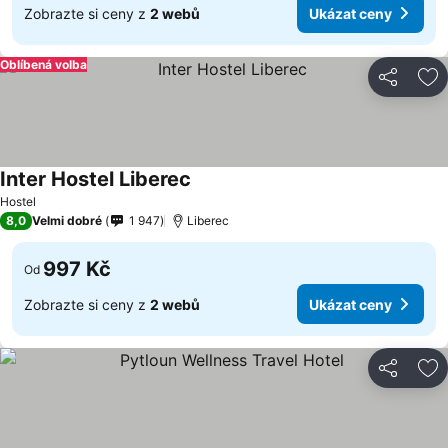
Zobrazte si ceny z
2 webů
Ukázat ceny
Oblíbená volba
Sdílet
Př
Inter Hostel Liberec
Hostel
8,0
Velmi dobré
1 947
Liberec
997 Kč
Od
Zobrazte si ceny z
2 webů
Ukázat ceny
Sdílet
Př