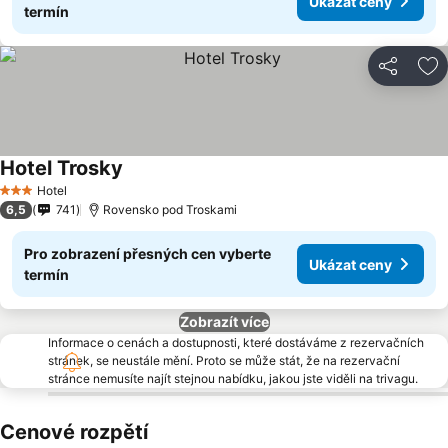
Ukázat ceny
termín
Sdílet
Př
Hotel Trosky
Hotel
3 Počet hvězdiček
6,5
741
Rovensko pod Troskami
Pro zobrazení přesných cen vyberte
Ukázat ceny
termín
Zobrazít více
Informace o cenách a dostupnosti, které dostáváme z rezervačních
stránek, se neustále mění. Proto se může stát, že na rezervační
stránce nemusíte najít stejnou nabídku, jakou jste viděli na trivagu.
Cenové rozpětí