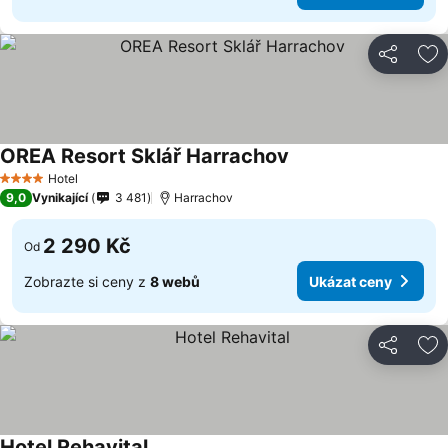
Sdílet
Př
OREA Resort Sklář Harrachov
Hotel
4 Počet hvězdiček
9,0
Vynikající
3 481
Harrachov
2 290 Kč
Od
Zobrazte si ceny z
8 webů
Ukázat ceny
Sdílet
Př
Hotel Rehavital