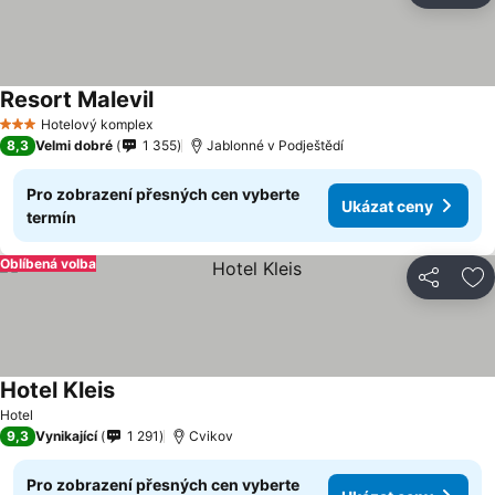
Resort Malevil
Hotelový komplex
3 Počet hvězdiček
8,3
Velmi dobré
1 355
Jablonné v Podještědí
Pro zobrazení přesných cen vyberte
Ukázat ceny
termín
Oblíbená volba
Sdílet
Př
Hotel Kleis
Hotel
9,3
Vynikající
1 291
Cvikov
Pro zobrazení přesných cen vyberte