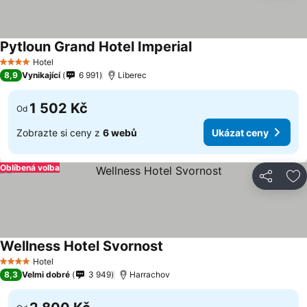
Pytloun Grand Hotel Imperial
Hotel
4 Počet hvězdiček
8,9
Vynikající
6 991
Liberec
1 502 Kč
Od
Zobrazte si ceny z
6 webů
Ukázat ceny
Oblíbená volba
Sdílet
Př
Wellness Hotel Svornost
Hotel
4 Počet hvězdiček
8,3
Velmi dobré
3 949
Harrachov