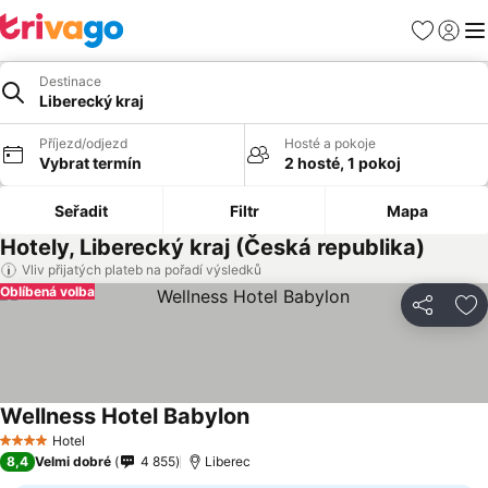
Oblíbené
Přihlási
Me
Destinace
Liberecký kraj
Příjezd/odjezd
Hosté a pokoje
Vybrat termín
2 hosté, 1 pokoj
Seřadit
Filtr
Mapa
Hotely, Liberecký kraj (Česká republika)
Vliv přijatých plateb na pořadí výsledků
Oblíbená volba
Sdílet
Př
Wellness Hotel Babylon
Hotel
4 Počet hvězdiček
8,4
Velmi dobré
4 855
Liberec