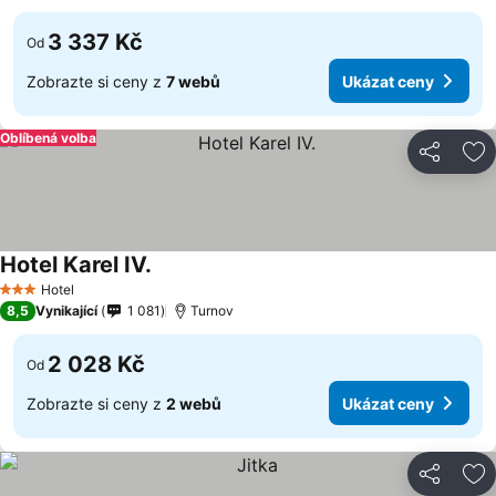
3 337 Kč
Od
Zobrazte si ceny z
7 webů
Ukázat ceny
Oblíbená volba
Sdílet
Př
Hotel Karel IV.
Hotel
3 Počet hvězdiček
8,5
Vynikající
1 081
Turnov
2 028 Kč
Od
Zobrazte si ceny z
2 webů
Ukázat ceny
Sdílet
Př