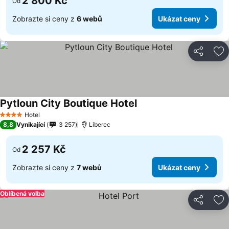
2 800 Kč
Od
Zobrazte si ceny z
6 webů
Ukázat ceny
Sdílet
Př
Pytloun City Boutique Hotel
Hotel
4 Počet hvězdiček
8,8
Vynikající
3 257
Liberec
2 257 Kč
Od
Zobrazte si ceny z
7 webů
Ukázat ceny
Oblíbená volba
Sdílet
Př