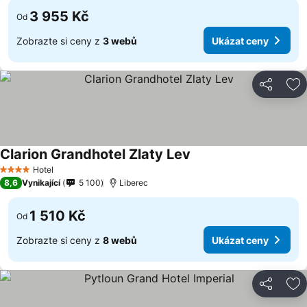
3 955 Kč
Od
Zobrazte si ceny z
3 webů
Ukázat ceny
Sdílet
Př
Clarion Grandhotel Zlaty Lev
Hotel
4 Počet hvězdiček
8,6
Vynikající
5 100
Liberec
1 510 Kč
Od
Zobrazte si ceny z
8 webů
Ukázat ceny
Sdílet
Př