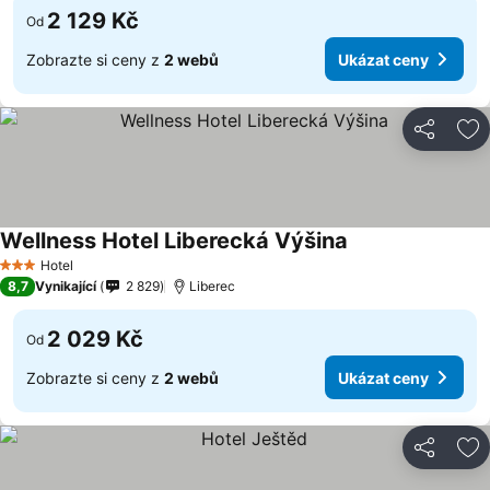
2 129 Kč
Od
Zobrazte si ceny z
2 webů
Ukázat ceny
Sdílet
Př
Wellness Hotel Liberecká Výšina
Hotel
3 Počet hvězdiček
8,7
Vynikající
2 829
Liberec
2 029 Kč
Od
Zobrazte si ceny z
2 webů
Ukázat ceny
Sdílet
Př