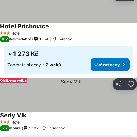
Hotel Prichovice
Hotel
3 Počet hvězdiček
8,2
Velmi dobré
1 348
Kořenov
1 273 Kč
Od
Zobrazte si ceny z
2 webů
Ukázat ceny
Oblíbená volba
Sdílet
Př
Sedy Vlk
Hotel
3 Počet hvězdiček
7,7
Dobré
2 132
Harrachov