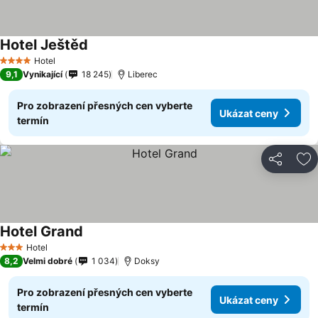
Hotel Ještěd
Hotel
4 Počet hvězdiček
9,1
Vynikající
18 245
Liberec
Pro zobrazení přesných cen vyberte
Ukázat ceny
termín
Sdílet
Př
Hotel Grand
Hotel
3 Počet hvězdiček
8,2
Velmi dobré
1 034
Doksy
Pro zobrazení přesných cen vyberte
Ukázat ceny
termín