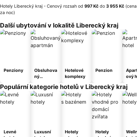
Hotely Liberecký kraj -
Cenový rozsah
od
‎997 Kč
do
‎3 955 Kč
(cena
za noc)
Další ubytování v lokalitě Liberecký kraj
Penziony
Obsluhova
Hotelové
Penzion
Apar
ný
komplexy
ový h
apartmán
Populární kategorie hotelů v Liberecký kraj
Levné
Luxusní
Hotely
Hotely
Well