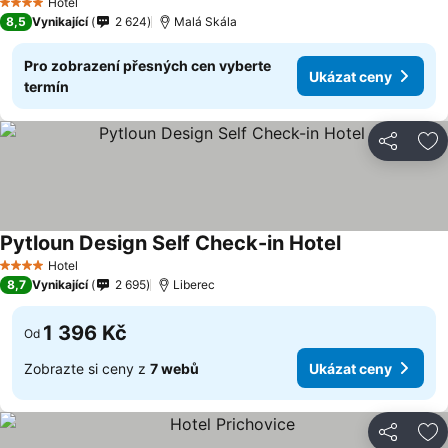
Hotel
4 Počet hvězdiček
8,5
Vynikající
2 624
Malá Skála
Pro zobrazení přesných cen vyberte
Ukázat ceny
termín
Sdílet
Př
Pytloun Design Self Check-in Hotel
Hotel
4 Počet hvězdiček
8,7
Vynikající
2 695
Liberec
1 396 Kč
Od
Zobrazte si ceny z
7 webů
Ukázat ceny
Sdílet
Př