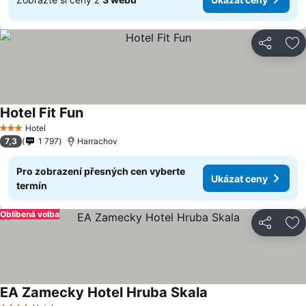
Sdílet
Př
Hotel Fit Fun
Hotel
3 Počet hvězdiček
7,3
1 797
Harrachov
Pro zobrazení přesných cen vyberte
Ukázat ceny
termín
Oblíbená volba
Sdílet
Př
EA Zamecky Hotel Hruba Skala