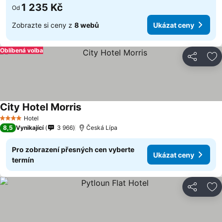
1 235 Kč
Od
Zobrazte si ceny z
8 webů
Ukázat ceny
Oblíbená volba
Sdílet
Př
City Hotel Morris
Hotel
4 Počet hvězdiček
8,5
Vynikající
3 966
Česká Lípa
Pro zobrazení přesných cen vyberte
Ukázat ceny
termín
Sdílet
Př