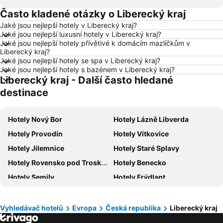
Často kladené otázky o Liberecký kraj
Hotely Vídeň
Hotely Hurghada
Jaké jsou nejlepší hotely v Liberecký kraj?
Hotely Bratislava
Hotely Kolobrzeg
Jaké jsou nejlepší luxusní hotely v Liberecký kraj?
Hotely Třeboň
Hotely Málaga
Jaké jsou nejlepší hotely přívětivé k domácím mazlíčkům v
Liberecký kraj?
Hotely Amsterdam
Hotely Ostrava
Jaké jsou nejlepší hotely se spa v Liberecký kraj?
Jaké jsou nejlepší hotely s bazénem v Liberecký kraj?
Hotely Lignano Sabbiadoro
Hotely Istrie
Liberecký kraj - Další často hledané
Hotely Šumava
Hotely Wolfgangsee
destinace
Hotely Kréta
Hotely Tunisko
Hotely Rakousko
Hotely Polsko
Hotely Nový Bor
Hotely Lázně Libverda
Hotely Slovinsko
Hotely Jeseníky
Hotely Provodín
Hotely Vítkovice
Hotely Korfu
Hotely Emilia-Romagna
Hotely Jilemnice
Hotely Staré Splavy
Hotely Krkonoše
Hotely Španělsko
Hotely Rovensko pod Troskami
Hotely Benecko
Hotely Jihočeský kraj
Hotely Salzburk a okolí
Hotely Semily
Hotely Frýdlant
Hotely Rhodos
Hotely Albánie
Hotely Jablonné v Podještědí
Hotely Janov nad Nisou
Hotely Kypr
Hotely Koh Samui
Hotely Josefův Důl
Hotely Bedřichov
Vyhledávač hotelů
Evropa
Česká republika
Liberecký kraj
Hotely Desná
Hotely Hejnice