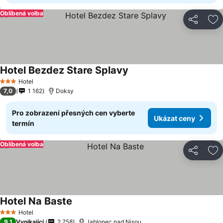
Oblíbená volba
Sdílet
Př
Hotel Bezdez Stare Splavy
Hotel
3 Počet hvězdiček
7,0
1 162
Doksy
Pro zobrazení přesných cen vyberte
Ukázat ceny
termín
Oblíbená volba
Sdílet
Př
Hotel Na Baste
Hotel
3 Počet hvězdiček
9,1
Vynikající
2 758
Jablonec nad Nisou