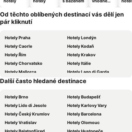
hotely
hotely
s bazénem
vhodné
hotel
pro
domácí
Od těchto oblíbených destinací vás dělí jen
zvířata
pár kliknutí
Hotely Praha
Hotely Londýn
Hotely Caorle
Hotely Kodaň
Hotely Řím
Hotely Krakov
Hotely Chorvatsko
Hotely Itálie
Hotely Mallorca
Hotely Lago di Garda
Další často hledané destinace
Hotely Česká republika
Hotely Vysočina
Hotely Brno
Hotely Budapešť
Hotely Lido di Jesolo
Hotely Karlovy Vary
Hotely Český Krumlov
Hotely Barcelona
Hotely Vratislav
Hotely Olomouc
Hotely Balatonfüred
Hotely Hustopeče