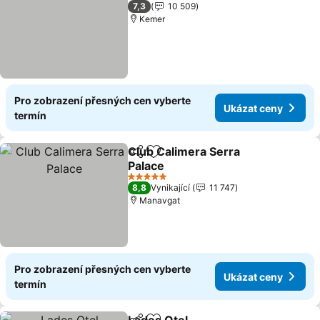
5 Počet hvězdiček
7,3
10 509
Kemer
Pro zobrazení přesných cen vyberte
Ukázat ceny
termín
Club Calimera Serra
Sdílet
Přidat na seznam oblíbených h
Palace
Ukázat ceny
5 Počet hvězdiček
8,8
Vynikající
11 747
Manavgat
Pro zobrazení přesných cen vyberte
Ukázat ceny
termín