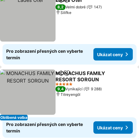
Lades Otel
Sdílet
Přidat na seznam oblíbených h
Ukázat ceny
8,2
Velmi dobré
147
Silifke
Pro zobrazení přesných cen vyberte
Ukázat ceny
termín
MONACHUS FAMILY
Sdílet
Přidat na seznam oblíbených h
RESORT SORGUN
Ukázat ceny
5 Počet hvězdiček
9,4
Vynikající
9 288
Titreyengöl
Oblíbená volba
Pro zobrazení přesných cen vyberte
Ukázat ceny
termín