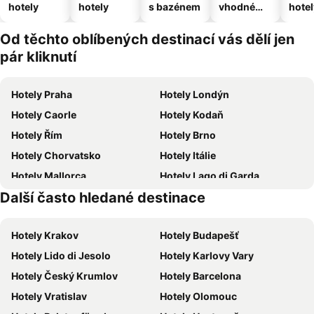
hotely
hotely
s bazénem
vhodné
hotel
pro
domácí
Od těchto oblíbených destinací vás dělí jen
zvířata
pár kliknutí
Hotely Praha
Hotely Londýn
Hotely Caorle
Hotely Kodaň
Hotely Řím
Hotely Brno
Hotely Chorvatsko
Hotely Itálie
Hotely Mallorca
Hotely Lago di Garda
Další často hledané destinace
Hotely Česká republika
Hotely Istrie
Hotely Krakov
Hotely Budapešť
Hotely Lido di Jesolo
Hotely Karlovy Vary
Hotely Český Krumlov
Hotely Barcelona
Hotely Vratislav
Hotely Olomouc