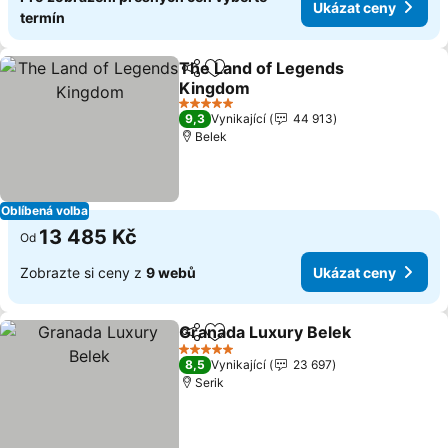
Ukázat ceny
termín
The Land of Legends
Sdílet
Přidat na seznam oblíbených h
Kingdom
Ukázat ceny
5 Počet hvězdiček
9,3
Vynikající
44 913
Belek
Oblíbená volba
13 485 Kč
Od
Zobrazte si ceny z
9 webů
Ukázat ceny
Granada Luxury Belek
Sdílet
Přidat na seznam oblíbených h
Uká
5 Počet hvězdiček
8,5
Vynikající
23 697
Serik