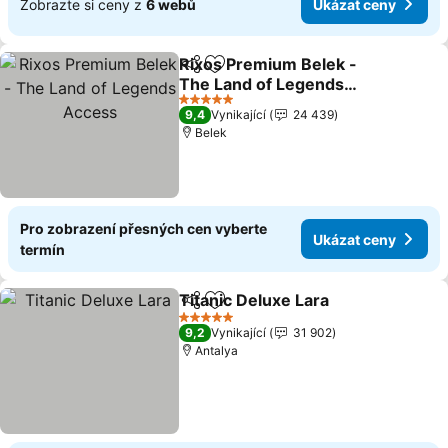
Zobrazte si ceny z
6 webů
Ukázat ceny
Rixos Premium Belek -
Sdílet
Přidat na seznam oblíbených h
The Land of Legends
Access
Ukázat ceny
5 Počet hvězdiček
9,4
Vynikající
24 439
Belek
Pro zobrazení přesných cen vyberte
Ukázat ceny
termín
Titanic Deluxe Lara
Sdílet
Přidat na seznam oblíbených h
Ukázat
5 Počet hvězdiček
9,2
Vynikající
31 902
Antalya