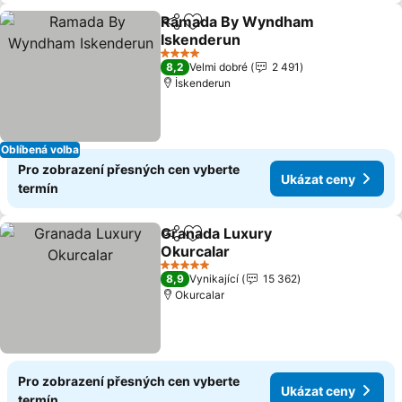
Ramada By Wyndham
Sdílet
Přidat na seznam oblíbených h
Iskenderun
Ukázat ceny
4 Počet hvězdiček
8,2
Velmi dobré
2 491
İskenderun
Oblíbená volba
Pro zobrazení přesných cen vyberte
Ukázat ceny
termín
Granada Luxury
Sdílet
Přidat na seznam oblíbených h
Okurcalar
Ukázat ceny
5 Počet hvězdiček
8,9
Vynikající
15 362
Okurcalar
Pro zobrazení přesných cen vyberte
Ukázat ceny
termín