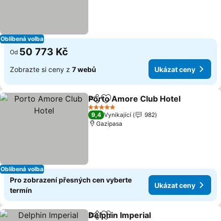
Oblíbená volba
50 773 Kč
Od
Zobrazte si ceny z
7 webů
Ukázat ceny
Porto Amore Club Hotel
Sdílet
Přidat na seznam oblíbených h
Uk
5 Počet hvězdiček
9,4
Vynikající
982
Gazipasa
Oblíbená volba
Pro zobrazení přesných cen vyberte
Ukázat ceny
termín
Delphin Imperial
Sdílet
Přidat na seznam oblíbených h
Ukázat ce