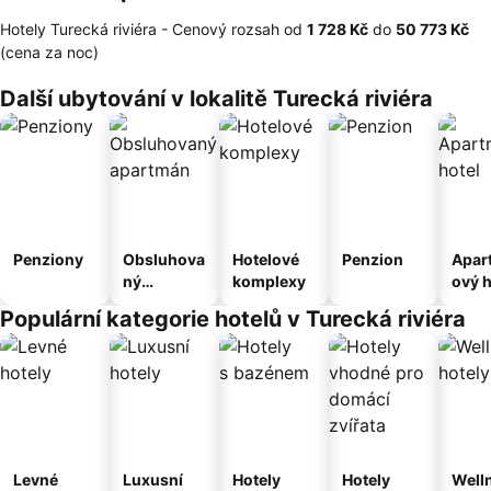
Hotely Turecká riviéra -
Cenový rozsah
od
‎1 728 Kč
do
‎50 773 Kč
(cena za noc)
Další ubytování v lokalitě Turecká riviéra
Penziony
Obsluhova
Hotelové
Penzion
Apar
ný
komplexy
ový h
apartmán
Populární kategorie hotelů v Turecká riviéra
Levné
Luxusní
Hotely
Hotely
Well