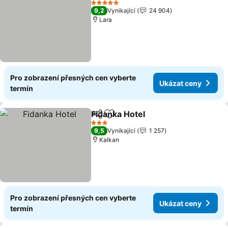
5 Počet hvězdiček
9,2
Vynikající
24 904
Lara
Pro zobrazení přesných cen vyberte
Ukázat ceny
termín
Fidanka Hotel
Sdílet
Přidat na seznam oblíbených h
Ukázat ceny
3 Počet hvězdiček
9,5
Vynikající
1 257
Kalkan
Pro zobrazení přesných cen vyberte
Ukázat ceny
termín