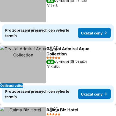
9,0
Vynikající
13 138
Serik
Pro zobrazení přesných cen vyberte
Ukázat ceny
termín
Crystal Admiral Aqua
Sdílet
Přidat na seznam oblíbených h
Collection
Ukázat ceny
5 Počet hvězdiček
8,8
Vynikající
21 052
Kizilot
Oblíbená volba
Pro zobrazení přesných cen vyberte
Ukázat ceny
termín
Daima Biz Hotel
Sdílet
Přidat na seznam oblíbených h
Ukázat ce