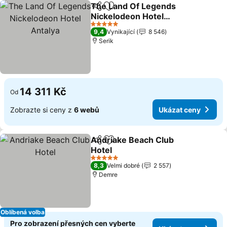
The Land Of Legends
Sdílet
Přidat na seznam oblíbených h
Nickelodeon Hotel
Antalya
Ukázat ceny
5 Počet hvězdiček
9,4
Vynikající
8 546
Serik
14 311 Kč
Od
Zobrazte si ceny z
6 webů
Ukázat ceny
Andriake Beach Club
Sdílet
Přidat na seznam oblíbených h
Hotel
Ukázat ceny
5 Počet hvězdiček
8,3
Velmi dobré
2 557
Demre
Oblíbená volba
Pro zobrazení přesných cen vyberte