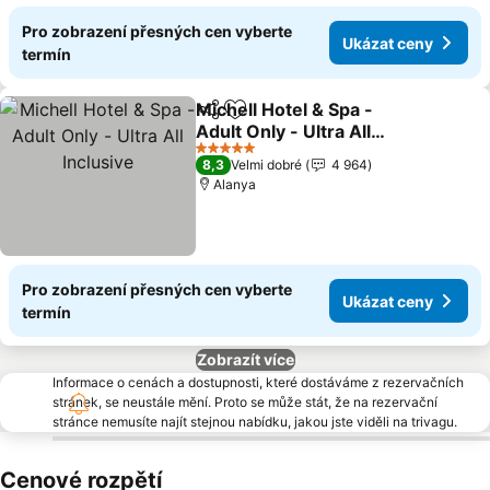
Pro zobrazení přesných cen vyberte
Ukázat ceny
termín
Michell Hotel & Spa -
Sdílet
Přidat na seznam oblíbených h
Adult Only - Ultra All
Inclusive
Ukázat ceny
5 Počet hvězdiček
8,3
Velmi dobré
4 964
Alanya
Pro zobrazení přesných cen vyberte
Ukázat ceny
termín
Zobrazít více
Informace o cenách a dostupnosti, které dostáváme z rezervačních
stránek, se neustále mění. Proto se může stát, že na rezervační
stránce nemusíte najít stejnou nabídku, jakou jste viděli na trivagu.
Cenové rozpětí