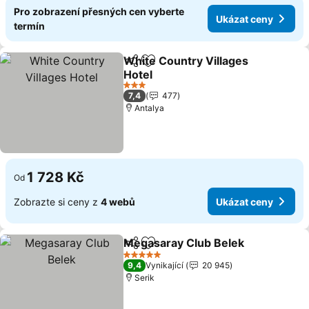
Pro zobrazení přesných cen vyberte
Ukázat ceny
termín
White Country Villages
Sdílet
Přidat na seznam oblíbených h
Hotel
Ukázat ceny
3 Počet hvězdiček
7,4
477
Antalya
1 728 Kč
Od
Zobrazte si ceny z
4 webů
Ukázat ceny
Megasaray Club Belek
Sdílet
Přidat na seznam oblíbených h
Uká
5 Počet hvězdiček
9,4
Vynikající
20 945
Serik