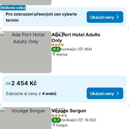
Oblíbená volba
Pro zobrazení přesných cen vyberte
Ukázat ceny
termín
Ada Port Hotel Adults
Sdílet
Přidat na seznam oblíbených h
Only
Ukázat ceny
4 Počet hvězdiček
9,2
Vynikající
654
Alanya
2 454 Kč
Od
Zobrazte si ceny z
4 webů
Ukázat ceny
Voyage Sorgun
Sdílet
Přidat na seznam oblíbených h
Ukázat ce
5 Počet hvězdiček
9,7
Vynikající
19 252
Sorgun