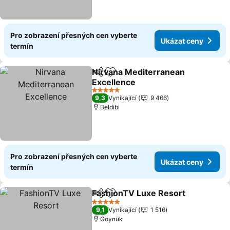
Pro zobrazení přesných cen vyberte
Ukázat ceny
termín
Nirvana Mediterranean
Sdílet
Přidat na seznam oblíbených h
Excellence
Ukázat ceny
5 Počet hvězdiček
9,3
Vynikající
9 466
Beldibi
Pro zobrazení přesných cen vyberte
Ukázat ceny
termín
FashionTV Luxe Resort
Sdílet
Přidat na seznam oblíbených h
Uk
5 Počet hvězdiček
9,1
Vynikající
1 516
Göynük