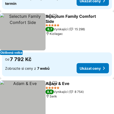
Ukázat ceny
termín
Selectum Family Comfort
Sdílet
Přidat na seznam oblíbených h
Side
Ukázat ceny
5 Počet hvězdiček
8,7
Vynikající
15 298
Kizilagac
Oblíbená volba
7 792 Kč
Od
Zobrazte si ceny z
7 webů
Ukázat ceny
Adam & Eve
Sdílet
Přidat na seznam oblíbených h
Ukázat ceny
5 Počet hvězdiček
8,6
Vynikající
8 754
Serik