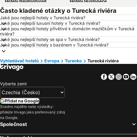
Hotely Balatonfüred
Hotely Hustopeče
Často kladené otázky o Turecká riviéra
Hotely Vídeň
Hotely Hurghada
Jaké jsou nejlepší hotely v Turecká riviéra?
Hotely Bratislava
Hotely Kolobrzeg
Jaké jsou nejlepší luxusní hotely v Turecká riviéra?
Hotely Třeboň
Hotely Málaga
Jaké jsou nejlepší hotely přívětivé k domácím mazlíčkům v Turecká
riviéra?
Hotely Amsterdam
Hotely Ostrava
Jaké jsou nejlepší hotely se spa v Turecká riviéra?
Jaké jsou nejlepší hotely s bazénem v Turecká riviéra?
Hotely Lignano Sabbiadoro
Hotely Vysočina
Hotely Šumava
Hotely Wolfgangsee
Vyhledávač hotelů
Evropa
Turecko
Turecká riviéra
Hotely Kréta
Hotely Tunisko
Hotely Rakousko
Hotely Polsko
Facebook
Twitter
Insta
Yo
Hotely Slovinsko
Hotely Jeseníky
Vyberte zemi
Hotely Korfu
Hotely Emilia-Romagna
Hotely Krkonoše
Hotely Španělsko
Přidat na Google
Snadno najděte naše výsledky:
Hotely Jihočeský kraj
Hotely Salzburk a okolí
přidejte trivago jako preferovaný zdroj
Hotely Rhodos
Hotely Albánie
na Google.
Společnost
Hotely Kypr
Hotely Koh Samui