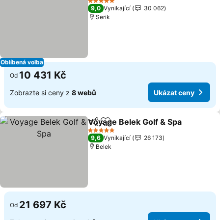
5 Počet hvězdiček
9,0
Vynikající
30 062
Serik
Oblíbená volba
10 431 Kč
Od
Zobrazte si ceny z
8 webů
Ukázat ceny
Voyage Belek Golf & Spa
Sdílet
Přidat na seznam oblíbených h
U
5 Počet hvězdiček
9,6
Vynikající
26 173
Belek
21 697 Kč
Od