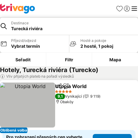
Oblíbené
Přihlási
Me
Destinace
Turecká riviéra
Příjezd/odjezd
Hosté a pokoje
Vybrat termín
2 hosté, 1 pokoj
Seřadit
Filtr
Mapa
Hotely, Turecká riviéra (Turecko)
Vliv přijatých plateb na pořadí výsledků
Utopia World
Sdílet
Přidat na seznam oblíbených h
Ukázat ceny
5 Počet hvězdiček
9,1
Vynikající
9 119
Obaköy
Oblíbená volba
Pro zobrazení přesných cen vyberte