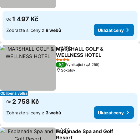
1 497 Kč
Od
Zobrazte si ceny z
8 webů
Ukázat ceny
MARSHALL GOLF &
Sdílet
Přidat na seznam oblíbených h
WELLNESS HOTEL
Ukázat ceny
4 Počet hvězdiček
9,1
Vynikající
255
Sokolov
Oblíbená volba
2 758 Kč
Od
Zobrazte si ceny z
3 webů
Ukázat ceny
Esplanade Spa and Golf
Sdílet
Přidat na seznam oblíbených h
Resort