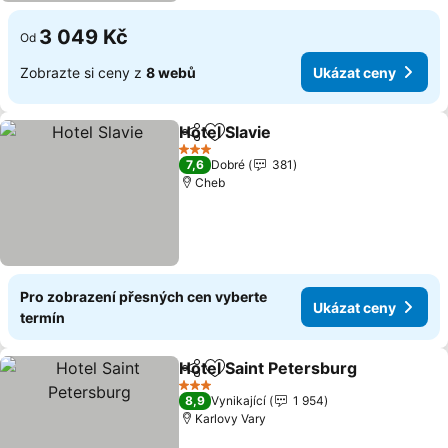
3 049 Kč
Od
Zobrazte si ceny z
8 webů
Ukázat ceny
Hotel Slavie
Sdílet
Přidat na seznam oblíbených h
Ukázat ceny
3 Počet hvězdiček
7,6
Dobré
381
Cheb
Pro zobrazení přesných cen vyberte
Ukázat ceny
termín
Hotel Saint Petersburg
Sdílet
Přidat na seznam oblíbených h
Uká
3 Počet hvězdiček
8,9
Vynikající
1 954
Karlovy Vary