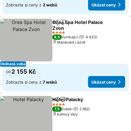
Zobrazte si ceny z
2 webů
Ukázat ceny
Orea Spa Hotel Palace
Sdílet
Přidat na seznam oblíbených h
Zvon
Ukázat ceny
4 Počet hvězdiček
8,5
Vynikající
4 433
Mariánské Lázně
Oblíbená volba
2 155 Kč
Od
Zobrazte si ceny z
7 webů
Ukázat ceny
Hotel Palacky
Sdílet
Přidat na seznam oblíbených h
Ukázat ceny
4 Počet hvězdiček
7,5
Dobré
2 682
Karlovy Vary