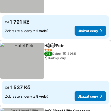
1 791 Kč
Od
Zobrazte si ceny z
2 webů
Ukázat ceny
Hotel Petr
Sdílet
Přidat na seznam oblíbených h
Ukázat ceny
3 Počet hvězdiček
7,6
Dobré
2 958
Karlovy Vary
1 537 Kč
Od
Zobrazte si ceny z
8 webů
Ukázat ceny