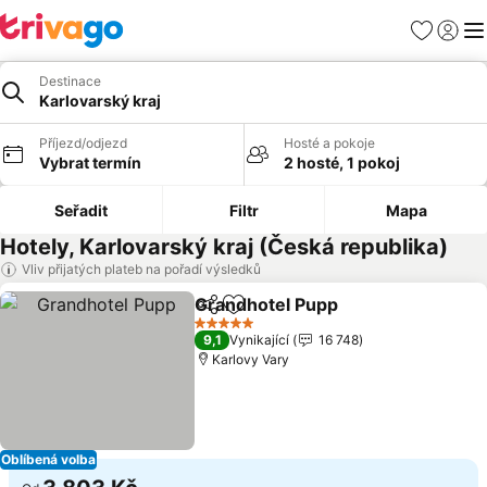
Oblíbené
Přihlási
Me
Destinace
Karlovarský kraj
Příjezd/odjezd
Hosté a pokoje
Vybrat termín
2 hosté, 1 pokoj
Seřadit
Filtr
Mapa
Hotely, Karlovarský kraj (Česká republika)
Vliv přijatých plateb na pořadí výsledků
Grandhotel Pupp
Sdílet
Přidat na seznam oblíbených h
Ukázat c
5 Počet hvězdiček
9,1
Vynikající
16 748
Karlovy Vary
Oblíbená volba