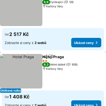
3 Počet hvězdiček
9,6
Vynikající
59
Karlovy Vary
2 517 Kč
Od
Zobrazte si ceny z
2 webů
Ukázat ceny
Hotel Praga
Sdílet
Přidat na seznam oblíbených h
Ukázat ceny
2 Počet hvězdiček
8,3
Velmi dobré
958
Karlovy Vary
Oblíbená volba
1 408 Kč
Od
Zobrazte si ceny z
2 webů
Ukázat ceny