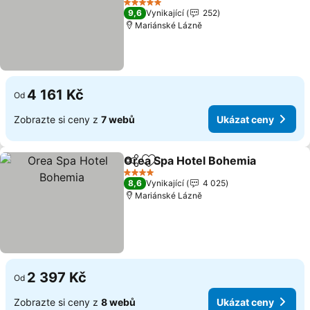
Ukázat ceny
5 Počet hvězdiček
9,6
Vynikající
252
Mariánské Lázně
4 161 Kč
Od
Zobrazte si ceny z
7 webů
Ukázat ceny
Orea Spa Hotel Bohemia
Sdílet
Přidat na seznam oblíbených h
U
4 Počet hvězdiček
8,6
Vynikající
4 025
Mariánské Lázně
2 397 Kč
Od
Zobrazte si ceny z
8 webů
Ukázat ceny