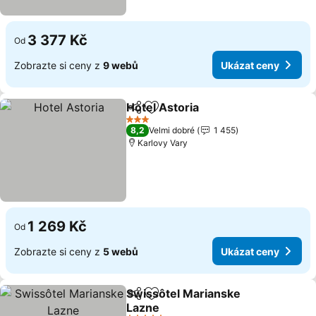
3 377 Kč
Od
Zobrazte si ceny z
9 webů
Ukázat ceny
Hotel Astoria
Sdílet
Přidat na seznam oblíbených h
Ukázat ceny
3 Počet hvězdiček
8,2
Velmi dobré
1 455
Karlovy Vary
1 269 Kč
Od
Zobrazte si ceny z
5 webů
Ukázat ceny
Swissôtel Marianske
Sdílet
Přidat na seznam oblíbených h
Lazne