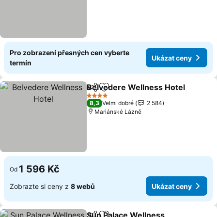
Pro zobrazení přesných cen vyberte
Ukázat ceny
termín
Belvedere Wellness Hotel
Sdílet
Přidat na seznam oblíbených h
4 Počet hvězdiček
8,3
Velmi dobré
2 584
Mariánské Lázně
1 596 Kč
Od
Zobrazte si ceny z
8 webů
Ukázat ceny
Sun Palace Wellness