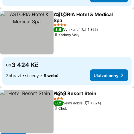
ASTORIA Hotel & Medical
Sdílet
Přidat na seznam oblíbených h
Spa
Ukázat ceny
4 Počet hvězdiček
8,6
Vynikající
1 865
Karlovy Vary
3 424 Kč
Od
Zobrazte si ceny z
9 webů
Ukázat ceny
Hotel Resort Stein
Sdílet
Přidat na seznam oblíbených h
Ukázat 
3 Počet hvězdiček
8,2
Velmi dobré
1 624
Cheb