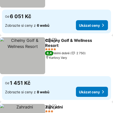
6 051 Kč
Od
Zobrazte si ceny z
6 webů
Ukázat ceny
Cihelny Golf & Wellness
Sdílet
Přidat na seznam oblíbených h
Resort
Ukázat ceny
4 Počet hvězdiček
8,4
Velmi dobré
2 750
Karlovy Vary
1 451 Kč
Od
Zobrazte si ceny z
8 webů
Ukázat ceny
Zahradni
Sdílet
Přidat na seznam oblíbených h
Ukázat ceny