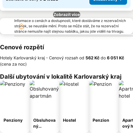
Zobrazít více
Informace o cenách a dostupnosti, které dostáváme z rezervačních
stránek, se neustále mění. Proto se může stát, že na rezervační
stránce nemusíte najít stejnou nabídku, jakou jste viděli na trivagu.
Cenové rozpětí
Hotely Karlovarský kraj -
Cenový rozsah
od
‎562 Kč
do
‎6 051 Kč
(cena za noc)
Další ubytování v lokalitě Karlovarský kraj
Penziony
Obsluhova
Hostel
Penzion
Apar
ný
ový h
apartmán