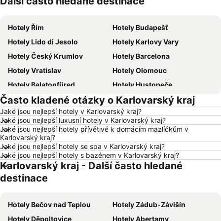
Další často hledané destinace
Hotely Řím
Hotely Budapešť
Hotely Lido di Jesolo
Hotely Karlovy Vary
Hotely Český Krumlov
Hotely Barcelona
Hotely Vratislav
Hotely Olomouc
Hotely Balatonfüred
Hotely Hustopeče
Často kladené otázky o Karlovarský kraj
Hotely Vídeň
Hotely Hurghada
Jaké jsou nejlepší hotely v Karlovarský kraj?
Hotely Bratislava
Hotely Kolobrzeg
Jaké jsou nejlepší luxusní hotely v Karlovarský kraj?
Hotely Třeboň
Hotely Málaga
Jaké jsou nejlepší hotely přívětivé k domácím mazlíčkům v
Karlovarský kraj?
Hotely Amsterdam
Hotely Ostrava
Jaké jsou nejlepší hotely se spa v Karlovarský kraj?
Jaké jsou nejlepší hotely s bazénem v Karlovarský kraj?
Hotely Lignano Sabbiadoro
Hotely Istrie
Karlovarský kraj - Další často hledané
Hotely Šumava
Hotely Wolfgangsee
destinace
Hotely Kréta
Hotely Tunisko
Hotely Rakousko
Hotely Polsko
Hotely Bečov nad Teplou
Hotely Zádub-Závišín
Hotely Slovinsko
Hotely Jeseníky
Hotely Děpoltovice
Hotely Abertamy