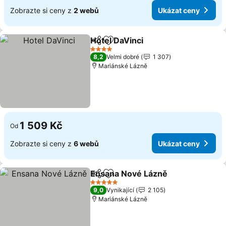
Zobrazte si ceny z
2 webů
Ukázat ceny
Hotel DaVinci
Sdílet
Přidat na seznam oblíbených h
Ukázat ceny
4 Počet hvězdiček
8,2
Velmi dobré
1 307
Mariánské Lázně
1 509 Kč
Od
Zobrazte si ceny z
6 webů
Ukázat ceny
Ensana Nové Lázně
Sdílet
Přidat na seznam oblíbených h
Ukázat
5 Počet hvězdiček
9,0
Vynikající
2 105
Mariánské Lázně