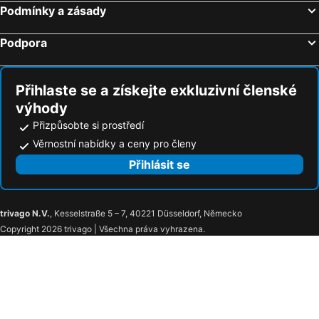
Hotely Merklín
Hotely Teplá
Podmínky a zásady
Hotely Milíkov
Hotely Nové Sedlo
Podpora
Hotely Krásno
Hotely Drmoul
Přihlaste se a získejte exkluzivní členské
výhody
Přizpůsobte si prostředí
Věrnostní nabídky a ceny pro členy
Přihlásit se
trivago N.V.
, Kesselstraße 5 – 7, 40221 Düsseldorf, Německo
Copyright 2026 trivago | Všechna práva vyhrazena.