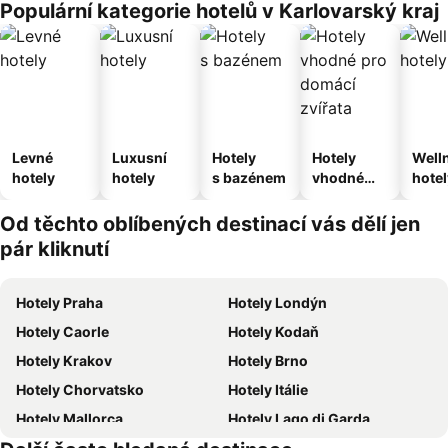
Populární kategorie hotelů v Karlovarský kraj
Levné
Luxusní
Hotely
Hotely
Well
hotely
hotely
s bazénem
vhodné
hotel
pro
domácí
Od těchto oblíbených destinací vás dělí jen
zvířata
pár kliknutí
Hotely Praha
Hotely Londýn
Hotely Caorle
Hotely Kodaň
Hotely Krakov
Hotely Brno
Hotely Chorvatsko
Hotely Itálie
Hotely Mallorca
Hotely Lago di Garda
Hotely Česká republika
Hotely Vysočina