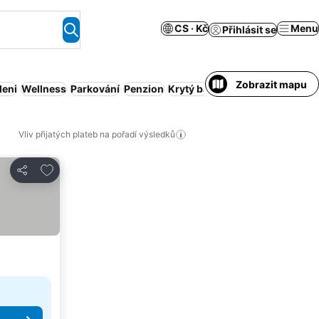
CS · Kč
Menu
Přihlásit se
Zobrazit mapu
leni
Wellness
Parkování
Penzion
Krytý bazén
Wi-Fi
Vliv přijatých plateb na pořadí výsledků
Přidat na seznam oblíbených hotelů
Sdílet