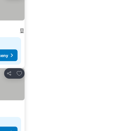
ceny
Přidat na seznam oblíbených hotelů
Sdílet