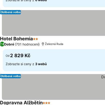
Oblíbená volba
Hotel Bohemia
2 Počet hvězdiček
Dobré
(701 hodnocení)
7,8
Železná Ruda
2 829 Kč
Od
Zobrazte si ceny z
3 webů
Oblíbená volba
Dopravna Alžbětín