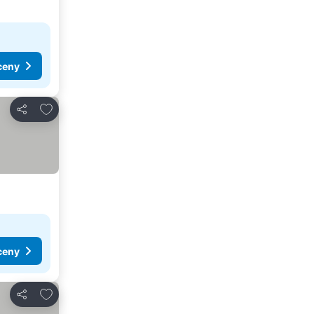
ceny
Přidat na seznam oblíbených hotelů
Sdílet
ceny
Přidat na seznam oblíbených hotelů
Sdílet