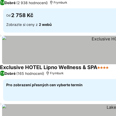
Dobré
(2 938 hodnocení)
7,6
Frymburk
2 758 Kč
Od
Zobrazte si ceny z
2 webů
Exclusive HOTEL Lipno Wellness & SPA
4 Počet 
Dobré
(165 hodnocení)
7,9
Frymburk
Pro zobrazení přesných cen vyberte termín