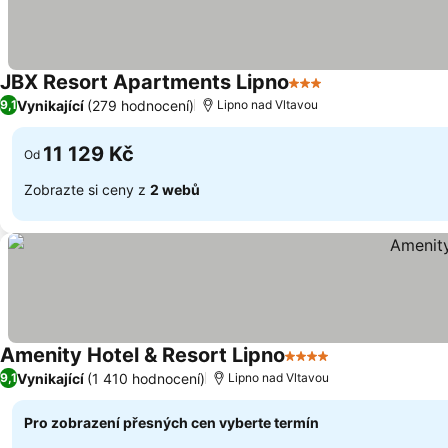
JBX Resort Apartments Lipno
3 Počet hvězdiček
Vynikající
(279 hodnocení)
9,1
Lipno nad Vltavou
11 129 Kč
Od
Zobrazte si ceny z
2 webů
Amenity Hotel & Resort Lipno
4 Počet hvězdiček
Vynikající
(1 410 hodnocení)
9,1
Lipno nad Vltavou
Pro zobrazení přesných cen vyberte termín