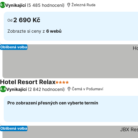
3 Počet hvězdiček
Vynikající
(5 485 hodnocení)
9,1
Železná Ruda
2 690 Kč
Od
Zobrazte si ceny z
6 webů
Oblíbená volba
Hotel Resort Relax
4 Počet hvězdiček
Vynikající
(2 842 hodnocení)
8,6
Černá v Pošumaví
Pro zobrazení přesných cen vyberte termín
Oblíbená volba