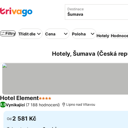
Destinace
Filtry
Třídit dle
Cena
Poloha
Hotely
Hodnoce
Hotely, Šumava (Česká rep
Hotel Element
4 Počet hvězdiček
Vynikající
(7 188 hodnocení)
8,9
Lipno nad Vltavou
2 581 Kč
Od