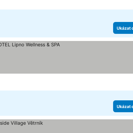
Ukázat 
hvězdiček
Ukázat 