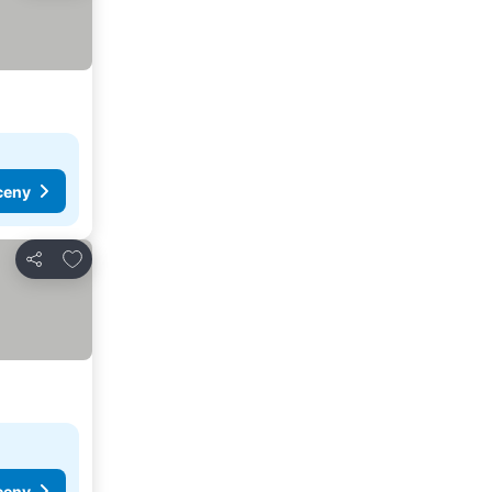
ceny
Přidat na seznam oblíbených hotelů
Sdílet
ceny