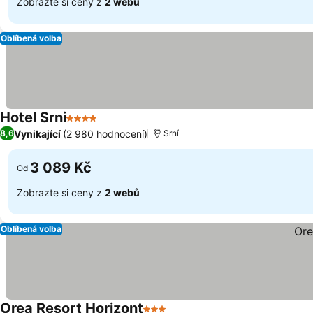
Zobrazte si ceny z
2 webů
Oblíbená volba
Hotel Srni
4 Počet hvězdiček
Vynikající
(2 980 hodnocení)
8,6
Srní
3 089 Kč
Od
Zobrazte si ceny z
2 webů
Oblíbená volba
Orea Resort Horizont