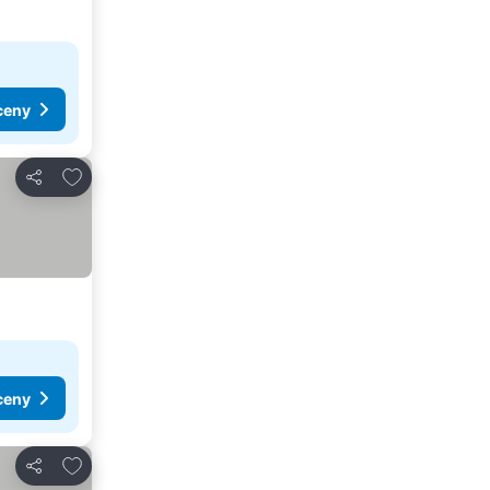
ceny
Přidat na seznam oblíbených hotelů
Sdílet
ceny
Přidat na seznam oblíbených hotelů
Sdílet