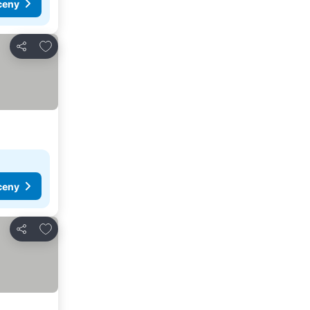
ceny
Přidat na seznam oblíbených hotelů
Sdílet
ceny
Přidat na seznam oblíbených hotelů
Sdílet