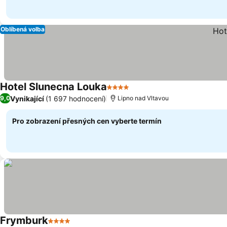
Oblíbená volba
Hotel Slunecna Louka
4 Počet hvězdiček
Vynikající
(1 697 hodnocení)
9,0
Lipno nad Vltavou
Pro zobrazení přesných cen vyberte termín
Frymburk
4 Počet hvězdiček