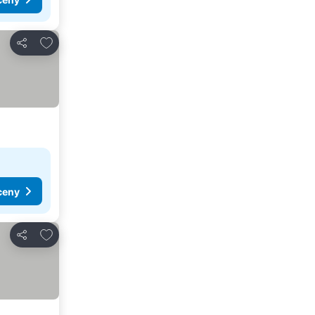
Přidat na seznam oblíbených hotelů
Sdílet
ceny
Přidat na seznam oblíbených hotelů
Sdílet