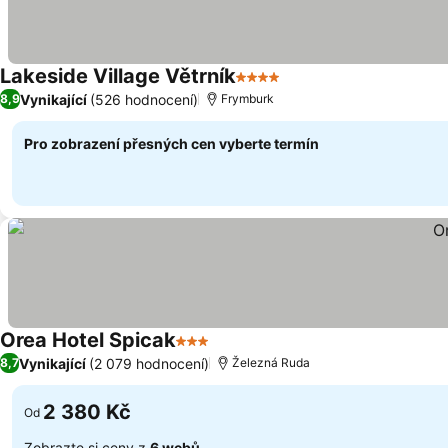
Lakeside Village Větrník
4 Počet hvězdiček
Vynikající
(526 hodnocení)
8,9
Frymburk
Pro zobrazení přesných cen vyberte termín
Orea Hotel Spicak
3 Počet hvězdiček
Vynikající
(2 079 hodnocení)
8,7
Železná Ruda
2 380 Kč
Od
Zobrazte si ceny z
6 webů