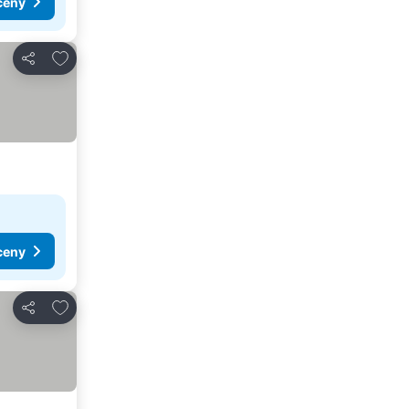
ceny
Přidat na seznam oblíbených hotelů
Sdílet
ceny
Přidat na seznam oblíbených hotelů
Sdílet